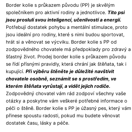
Border kolie s průkazem původu (PP) je skvělým
společníkem pro aktivní rodiny a jednotlivce.
Tito psi
jsou proslulí svou inteligencí, učenlivostí a energií.
Potřebují dostatek pohybu a mentální stimulace, proto
jsou ideální pro rodiny, které s nimi budou sportovat,
hrát si a věnovat se výcviku. Border kolie s PP od
zodpovědného chovatele má předpoklady pro zdravý a
šťastný život. Prodej border kolie s průkazem původu
se řídí přísnými pravidly, která chrání jak štěňata, tak i
kupující.
Při výběru štěněte je důležité navštívit
chovatele osobně, seznámit se s prostředím, ve
kterém štěňata vyrůstají, a vidět jejich rodiče.
Zodpovědný chovatel vám rád zodpoví všechny vaše
otázky a poskytne vám veškeré potřebné informace o
péči o štěně. Border kolie s PP je úžasný pes, který vám
přinese spoustu radosti, pokud mu budete věnovat
dostatek času, lásky a péče.