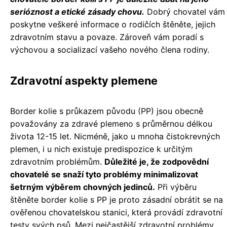
serióznost a etické zásady chovu.
Dobrý chovatel vám
poskytne veškeré informace o rodičích štěněte, jejich
zdravotním stavu a povaze. Zároveň vám poradí s
výchovou a socializací vašeho nového člena rodiny.
Zdravotní aspekty plemene
Border kolie s průkazem původu (PP) jsou obecně
považovány za zdravé plemeno s průměrnou délkou
života 12-15 let. Nicméně, jako u mnoha čistokrevných
plemen, i u nich existuje predispozice k určitým
zdravotním problémům.
Důležité je, že zodpovědní
chovatelé se snaží tyto problémy minimalizovat
šetrným výběrem chovných jedinců.
Při výběru
štěněte border kolie s PP je proto zásadní obrátit se na
ověřenou chovatelskou stanici, která provádí zdravotní
testy svých psů. Mezi nejčastější zdravotní problémy