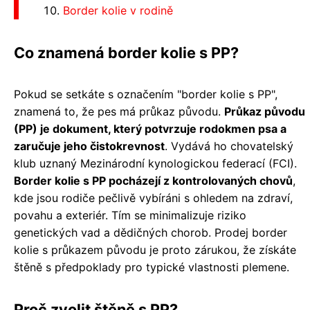
Border kolie v rodině
Co znamená border kolie s PP?
Pokud se setkáte s označením "border kolie s PP",
znamená to, že pes má průkaz původu.
Průkaz původu
(PP) je dokument, který potvrzuje rodokmen psa a
zaručuje jeho čistokrevnost
. Vydává ho chovatelský
klub uznaný Mezinárodní kynologickou federací (FCI).
Border kolie s PP pocházejí z kontrolovaných chovů
,
kde jsou rodiče pečlivě vybíráni s ohledem na zdraví,
povahu a exteriér. Tím se minimalizuje riziko
genetických vad a dědičných chorob. Prodej border
kolie s průkazem původu je proto zárukou, že získáte
štěně s předpoklady pro typické vlastnosti plemene.
Proč zvolit štěně s PP?