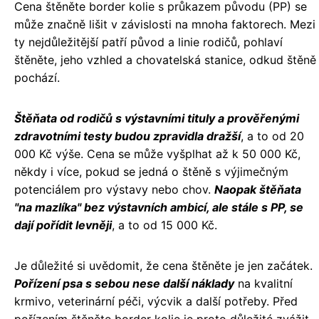
Cena štěněte border kolie s průkazem původu (PP) se
může značně lišit v závislosti na mnoha faktorech. Mezi
ty nejdůležitější patří původ a linie rodičů, pohlaví
štěněte, jeho vzhled a chovatelská stanice, odkud štěně
pochází.
Štěňata od rodičů s výstavními tituly a prověřenými
zdravotními testy budou zpravidla dražší
, a to od 20
000 Kč výše. Cena se může vyšplhat až k 50 000 Kč,
někdy i více, pokud se jedná o štěně s výjimečným
potenciálem pro výstavy nebo chov.
Naopak štěňata
"na mazlíka" bez výstavních ambicí, ale stále s PP, se
dají pořídit levněji
, a to od 15 000 Kč.
Je důležité si uvědomit, že cena štěněte je jen začátek.
Pořízení psa s sebou nese další náklady
na kvalitní
krmivo, veterinární péči, výcvik a další potřeby. Před