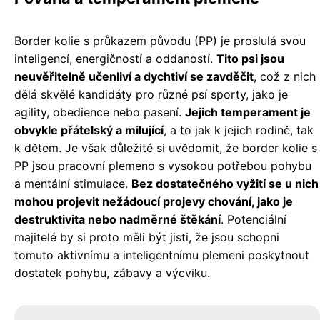
Border kolie s průkazem původu (PP) je proslulá svou
inteligencí, energičností a oddaností.
Tito psi jsou
neuvěřitelně učenliví a dychtiví se zavděčit
, což z nich
dělá skvělé kandidáty pro různé psí sporty, jako je
agility, obedience nebo pasení.
Jejich temperament je
obvykle přátelský a milující
, a to jak k jejich rodině, tak
k dětem. Je však důležité si uvědomit, že border kolie s
PP jsou pracovní plemeno s vysokou potřebou pohybu
a mentální stimulace.
Bez dostatečného vyžití se u nich
mohou projevit nežádoucí projevy chování, jako je
destruktivita nebo nadměrné štěkání
. Potenciální
majitelé by si proto měli být jisti, že jsou schopni
tomuto aktivnímu a inteligentnímu plemeni poskytnout
dostatek pohybu, zábavy a výcviku.