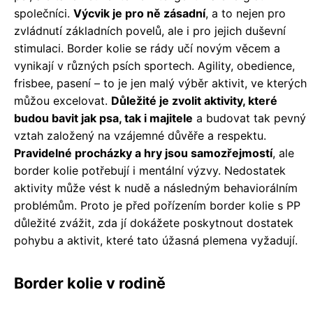
společníci.
Výcvik je pro ně zásadní
, a to nejen pro
zvládnutí základních povelů, ale i pro jejich duševní
stimulaci. Border kolie se rády učí novým věcem a
vynikají v různých psích sportech. Agility, obedience,
frisbee, pasení – to je jen malý výběr aktivit, ve kterých
můžou excelovat.
Důležité je zvolit aktivity, které
budou bavit jak psa, tak i majitele
a budovat tak pevný
vztah založený na vzájemné důvěře a respektu.
Pravidelné procházky a hry jsou samozřejmostí
, ale
border kolie potřebují i mentální výzvy. Nedostatek
aktivity může vést k nudě a následným behaviorálním
problémům. Proto je před pořízením border kolie s PP
důležité zvážit, zda jí dokážete poskytnout dostatek
pohybu a aktivit, které tato úžasná plemena vyžadují.
Border kolie v rodině