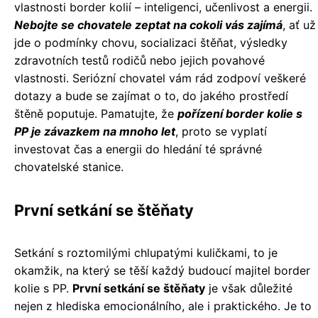
vlastnosti border kolií – inteligenci, učenlivost a energii.
Nebojte se chovatele zeptat na cokoli vás zajímá
, ať už
jde o podmínky chovu, socializaci štěňat, výsledky
zdravotních testů rodičů nebo jejich povahové
vlastnosti. Seriózní chovatel vám rád zodpoví veškeré
dotazy a bude se zajímat o to, do jakého prostředí
štěně poputuje. Pamatujte, že
pořízení border kolie s
PP je závazkem na mnoho let
, proto se vyplatí
investovat čas a energii do hledání té správné
chovatelské stanice.
První setkání se štěňaty
Setkání s roztomilými chlupatými kuličkami, to je
okamžik, na který se těší každý budoucí majitel border
kolie s PP.
První setkání se štěňaty
je však důležité
nejen z hlediska emocionálního, ale i praktického. Je to