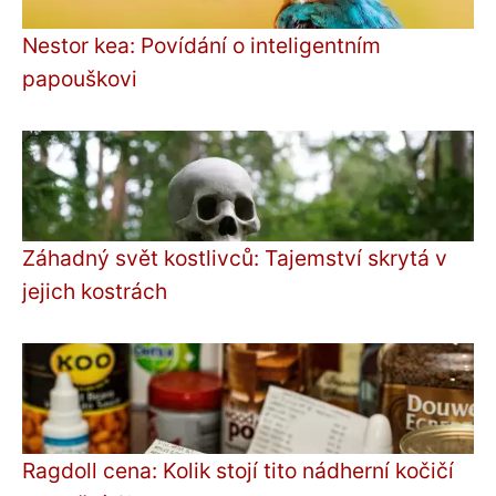
Nestor kea: Povídání o inteligentním
papouškovi
Záhadný svět kostlivců: Tajemství skrytá v
jejich kostrách
Ragdoll cena: Kolik stojí tito nádherní kočičí