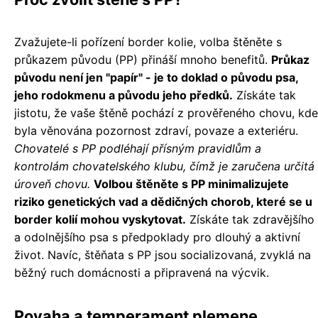
Zvažujete-li pořízení border kolie, volba štěněte s
průkazem původu (PP) přináší mnoho benefitů.
Průkaz
původu není jen "papír" - je to doklad o původu psa,
jeho rodokmenu a původu jeho předků.
Získáte tak
jistotu, že vaše štěně pochází z prověřeného chovu, kde
byla věnována pozornost zdraví, povaze a exteriéru.
Chovatelé s PP podléhají přísným pravidlům a
kontrolám chovatelského klubu, čímž je zaručena určitá
úroveň chovu.
Volbou štěněte s PP minimalizujete
riziko genetických vad a dědičných chorob, které se u
border kolií mohou vyskytovat.
Získáte tak zdravějšího
a odolnějšího psa s předpoklady pro dlouhý a aktivní
život. Navíc, štěňata s PP jsou socializovaná, zvyklá na
běžný ruch domácnosti a připravená na výcvik.
Povaha a temperament plemene