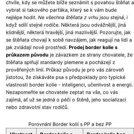
chvíle, kdy se můžete blíže seznámit s povahou štěňat a
vybrat si takového parťáka, který se k vám bude
nejlépe hodit.
Ne všechna štěňata z vrhu jsou stejná
, i
když sdílí stejné rodiče. Některá jsou odvážnější, jiná
klidnější, některá hravější, jiná mazlivější. Pozorujte, jak
se štěňata chovají k sobě navzájem, jak reagují na lidi a
jak zvládají nové prostředí.
Prodej border kolie s
průkazem původu
je závazkem ze strany chovatele, že
štěňata splňují standardy plemene a pocházejí z
prověřených linií. Průkaz původu je pro vás zároveň
jistotou, že získáváte psa s předpoklady pro typické
vlastnosti border kolie - inteligenci, učenlivost a energii.
Nezapomeňte se chovatele zeptat na vše, co vás
zajímá, ať už se jedná o péči o štěně, jeho socializaci
nebo zdravotní stav rodičů.
Porovnání Border kolií s PP a bez PP