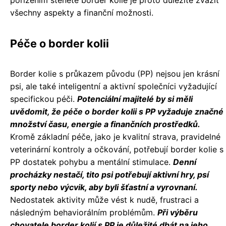
pořízením štěněte border kolie je proto důležité zvážit
všechny aspekty a finanční možnosti.
Péče o border kolii
Border kolie s průkazem původu (PP) nejsou jen krásní
psi, ale také inteligentní a aktivní společníci vyžadující
specifickou péči.
Potenciální majitelé by si měli
uvědomit, že péče o border kolii s PP vyžaduje značné
množství času, energie a finančních prostředků.
Kromě základní péče, jako je kvalitní strava, pravidelné
veterinární kontroly a očkování, potřebují border kolie s
PP dostatek pohybu a mentální stimulace.
Denní
procházky nestačí, tito psi potřebují aktivní hry, psí
sporty nebo výcvik, aby byli šťastní a vyrovnaní.
Nedostatek aktivity může vést k nudě, frustraci a
následným behaviorálním problémům.
Při výběru
chovatele border kolií s PP je důležité dbát na jeho