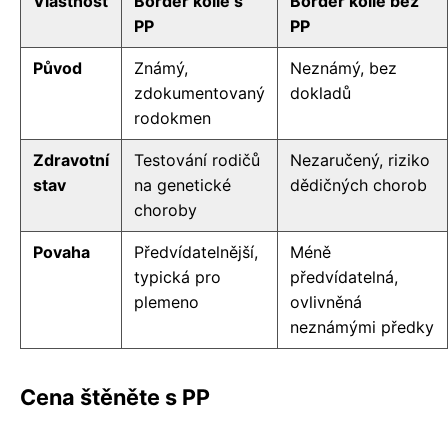
Vlastnost
Border kolie s
Border kolie bez
PP
PP
Původ
Známý,
Neznámý, bez
zdokumentovaný
dokladů
rodokmen
Zdravotní
Testování rodičů
Nezaručený, riziko
stav
na genetické
dědičných chorob
choroby
Povaha
Předvídatelnější,
Méně
typická pro
předvídatelná,
plemeno
ovlivněná
neznámými předky
Cena štěněte s PP