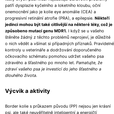
patří dysplazie kyčelního a loketního kloubu, oční
onemocnění jako je kolie eye anomálie (CEA) a
progresivní retinální atrofie (PRA), a epilepsie.
Někteří
jedinci mohou být také citlivější na některé léky, což je
způsobeno mutací genu MDR1.
I když se u vašeho
štěněte žádný z těchto problémů neprojeví, je důležité
o nich vědět a všímat si případných příznaků. Pravidelné
kontroly u veterináře a dodržování doporučeného
očkovacího schématu pomohou udržet vašeho psa
zdravého a šťastného po mnoho let.
Pamatujte, že
zdraví vašeho psa je investicí do jeho šťastného a
dlouhého života.
Výcvik a aktivity
Border kolie s průkazem původu (PP) nejsou jen krásní
psi, ale také neuvěřitelně inteligentní a energičtí