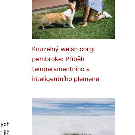
Kouzelný welsh corgi
pembroke: Příběh
temperamentního a
inteligentního plemene
vých
 již