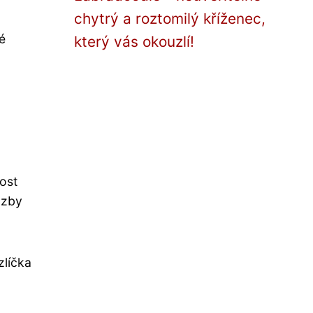
chytrý a roztomilý kříženec,
é
který vás okouzlí!
ost
azby
zlíčka