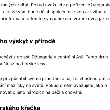
ky malých zvířat. Pokud uvažujete o pořízení džungars
na to, že vám bude dělat společnost svou aktivitou a
adní informace o tomto sympatickém tvorečkovi a jak s
ho výskyt v přírodě
hází z oblasti Džungarie v centrální Asii. Tento druh
uští až po horské lesy.
přizpůsobit svému prostředí a najít si vhodnou potra
omácí mazlíčky na světě. Pokud o něm uvažujete jako o
rmovat o jeho nárocích na péči a chování.
rského křečka