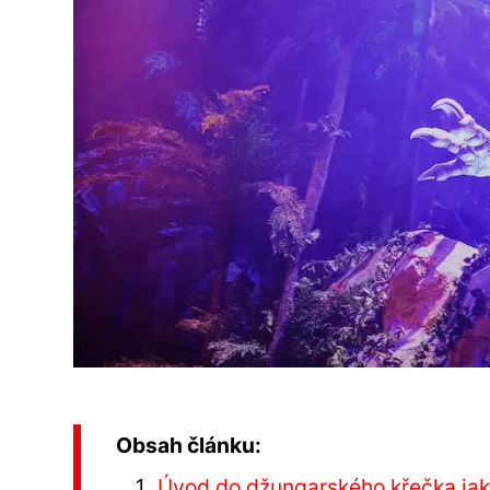
Obsah článku:
Úvod do džungarského křečka ja