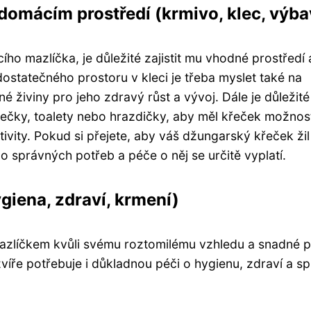
domácím prostředí (krmivo, klec, výba
 mazlíčka, je důležité zajistit mu vhodné prostředí 
dostatečného prostoru v kleci je třeba myslet také na
 živiny pro jeho zdravý růst a vývoj. Dále je důležité
ečky, toalety nebo hrazdičky, aby měl křeček možnos
ivity. Pokud si přejete, aby váš džungarský křeček žil
o správných potřeb a péče o něj se určitě vyplatí.
iena, zdraví, krmení)
zlíčkem kvůli svému roztomilému vzhledu a snadné p
íře potřebuje i důkladnou péči o hygienu, zdraví a s