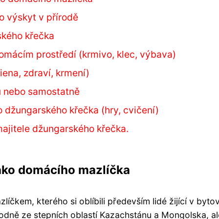
 výskyt v přírodě
ského křečka
mácím prostředí (krmivo, klec, výbava)
ena, zdraví, krmení)
u nebo samostatně
o džungarského křečka (hry, cvičení)
ajitele džungarského křečka.
ako domácího mazlíčka
kem, kterého si oblíbili především lidé žijící v byto
dně ze stepních oblastí Kazachstánu a Mongolska, ale