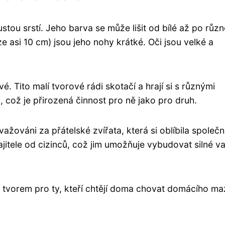
tou srstí. Jeho barva se může lišit od bílé až po různ
e asi 10 cm) jsou jeho nohy krátké. Oči jsou velké a
.
. Tito malí tvorové rádi skotačí a hrají si s různými
ů, což je přirozená činnost pro ně jako pro druh.
žováni za přátelské zvířata, která si oblíbila společn
ajitele od cizinců, což jim umožňuje vybudovat silné v
m tvorem pro ty, kteří chtějí doma chovat domácího ma