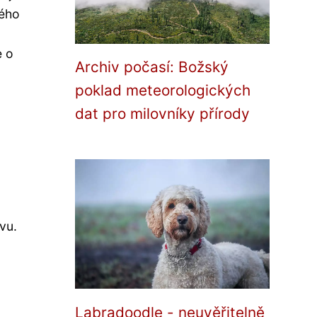
kého
e o
Archiv počasí: Božský
poklad meteorologických
dat pro milovníky přírody
vu.
Labradoodle - neuvěřitelně