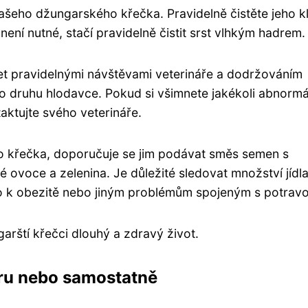
vašeho džungarského křečka. Pravidelně čistěte jeho k
ení nutné, stačí pravidelně čistit srst vlhkým hadrem.
t pravidelnými návštěvami veterináře a dodržováním
o druhu hlodavce. Pokud si všimnete jakékoli abnormá
ktujte svého veterináře.
o křečka, doporučuje se jim podávat směs semen s
 ovoce a zelenina. Je důležité sledovat množství jídla
o k obezitě nebo jiným problémům spojeným s potravo
rští křečci dlouhý a zdravý život.
ru nebo samostatně