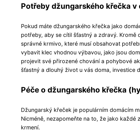
Potřeby džungarského křečka v 
Pokud máte džungarského křečka jako domácího
potřeby, aby se cítil šťastný a zdravý. Kromě 
správné krmivo, které musí obsahovat potřebné
vybavit klec vhodnou výbavou, jako jsou dom
projevit své přirozené chování a pohybové akt
šťastný a dlouhý život u vás doma, investice d
Péče o džungarského křečka (hyg
Džungarský křeček je populárním domácím ma
Nicméně, nezapomeňte na to, že jako každé zv
krmení.