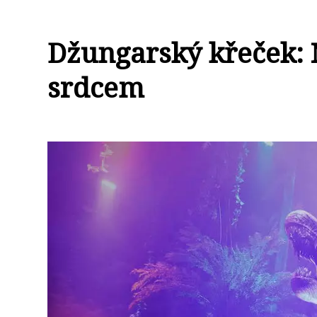
Džungarský křeček: 
srdcem