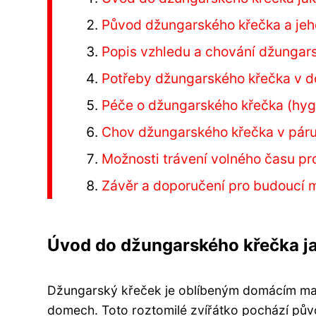
Původ džungarského křečka a jeho
Popis vzhledu a chování džungar
Potřeby džungarského křečka v do
Péče o džungarského křečka (hygi
Chov džungarského křečka v pár
Možnosti trávení volného času pr
Závěr a doporučení pro budoucí m
Úvod do džungarského křečka j
Džungarský křeček je oblíbeným domácím mazlíč
domech. Toto roztomilé zvířátko pochází půvo