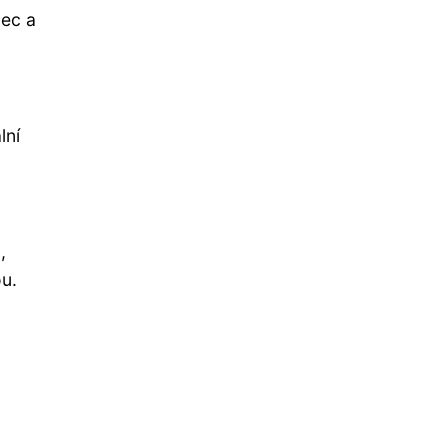
lec a
lní
,
u.