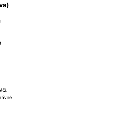
va)
a
t
éči.
právné