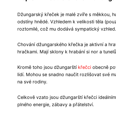
Džungarský křeček je malé zvíře s měkkou, hus
odstíny hnědé. Vzhledem k velikosti těla (pouz
roztomilé, což mu dodává sympatický vzhled
Chování džungarského křečka je aktivní a hravé
hračkami. Mají sklony k hrabání si nor a tunel
Kromě toho jsou džungarští
křečci
obecně pova
lidí. Mohou se snadno naučit rozlišovat své m
na své rodiny.
Celkově vzato jsou džungarští křečci ideální
plného energie, zábavy a přátelství.