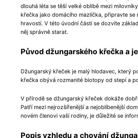
dlouhá léta se těší velké oblibě mezi milovní
křečka jako domácího mazlíčka, připravte se 
hravostí. V této úvodní části se dozvíte zákl
něj správně starat.
Původ džungarského křečka a je
Džungarský křeček je malý hlodavec, který poc
křečka obývá rozmanité biotopy od stepí a po
V přírodě se džungarský křeček dokáže dobře 
Patří mezi nejrozšířenější a nejoblíbenější d
novém členovi vaší rodiny, je důležité se info
Popis vzhledu a chování džunga