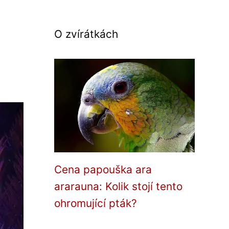
O zvírátkách
Cena papouška ara
ararauna: Kolik stojí tento
ohromující pták?