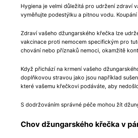
Hygiena je velmi důležitá pro udržení zdraví 
vyměňujte podestýlku a pitnou vodu. Koupání n
Zdraví vašeho džungarského křečka lze udrže
vakcinace proti nemocem specifickým pro tut
chování nebo příznaků nemoci, okamžitě konta
Když přichází na krmení vašeho džungarskéh
doplňkovou stravou jako jsou například sušené
které vašemu křečkovi podáváte, aby nedošl
S dodržováním správné péče mohou žít džunga
Chov džungarského křečka v pá