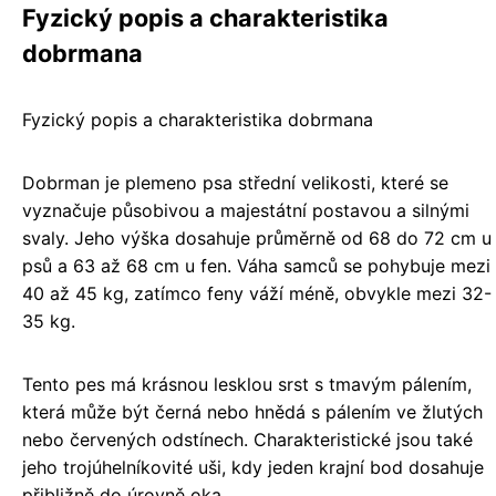
Fyzický popis a charakteristika
dobrmana
Fyzický popis a charakteristika dobrmana
Dobrman je plemeno psa střední velikosti, které se
vyznačuje působivou a majestátní postavou a silnými
svaly. Jeho výška dosahuje průměrně od 68 do 72 cm u
psů a 63 až 68 cm u fen. Váha samců se pohybuje mezi
40 až 45 kg, zatímco feny váží méně, obvykle mezi 32-
35 kg.
Tento pes má krásnou lesklou srst s tmavým pálením,
která může být černá nebo hnědá s pálením ve žlutých
nebo červených odstínech. Charakteristické jsou také
jeho trojúhelníkovité uši, kdy jeden krajní bod dosahuje
přibližně do úrovně oka.