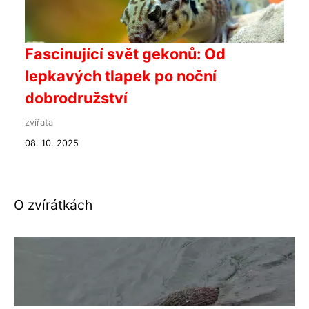
Fascinující svět gekonů: Od
lepkavých tlapek po noční
dobrodružství
zvířata
08. 10. 2025
O zvírátkách