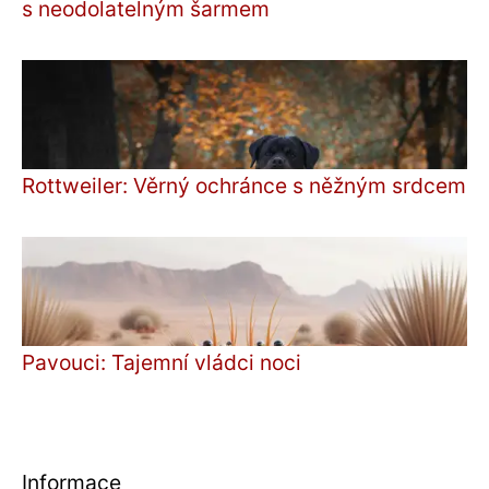
s neodolatelným šarmem
Rottweiler: Věrný ochránce s něžným srdcem
Pavouci: Tajemní vládci noci
Informace