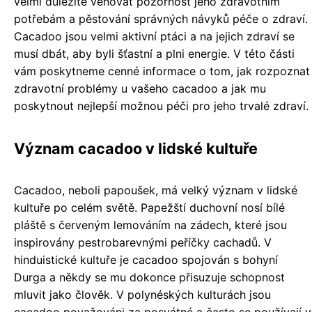
velmi důležité věnovat pozornost jeho zdravotním
potřebám a pěstování správných návyků péče o zdraví.
Cacadoo jsou velmi aktivní ptáci a na jejich zdraví se
musí dbát, aby byli šťastní a plni energie. V této části
vám poskytneme cenné informace o tom, jak rozpoznat
zdravotní problémy u vašeho cacadoo a jak mu
poskytnout nejlepší možnou péči pro jeho trvalé zdraví.
Význam cacadoo v lidské kultuře
Cacadoo, neboli papoušek, má velký význam v lidské
kultuře po celém světě. Papežští duchovní nosí bílé
pláště s červeným lemováním na zádech, které jsou
inspirovány pestrobarevnými peříčky cachadů. V
hinduistické kultuře je cacadoo spojován s bohyní
Durga a někdy se mu dokonce přisuzuje schopnost
mluvit jako člověk. V polynéských kulturách jsou