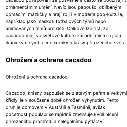
cacadoo považováni za posvátné a často se používají v
ornamentálním umění. Navíc jsou papoušci oblíbenými
domácími mazlíčky a hrají roli i v moderní pop-kultuře,
například jako maskoti fotbalových týmů nebo
animovaných filmů pro děti. Celkově lze říct, že
cacadoo mají ve světové kultuře zásadní místo a jsou
ikonickým symbolem exotiky a krásy přirozeného světa.
Ohrožení a ochrana cacadoo
Ohrožení a ochrana cacadoo
Cacadoo, krásný papoušek se zlatavým peřím a velkými
křídly, je v současné době ohrožen vyhynutím. Tento
druh je domovem v Austrálii a Tasmánii, avšak
početnost populací se rapidně zmenšuje kvůli ničení
přirozeného prostředí a nelegálnímu pytláctví.