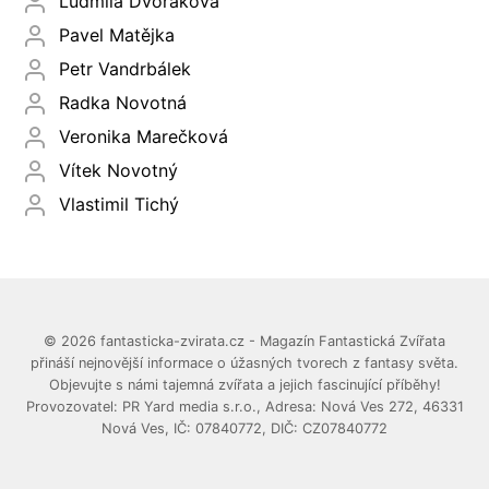
Ludmila Dvořáková
Pavel Matějka
Petr Vandrbálek
Radka Novotná
Veronika Marečková
Vítek Novotný
Vlastimil Tichý
© 2026 fantasticka-zvirata.cz - Magazín Fantastická Zvířata
přináší nejnovější informace o úžasných tvorech z fantasy světa.
Objevujte s námi tajemná zvířata a jejich fascinující příběhy!
Provozovatel: PR Yard media s.r.o., Adresa: Nová Ves 272, 46331
Nová Ves, IČ: 07840772, DIČ: CZ07840772