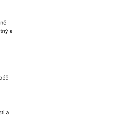
bně
stný a
péči
ti a