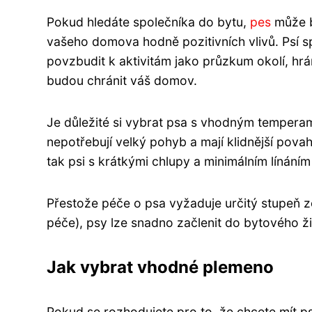
Pokud hledáte společníka do bytu,
pes
může bý
vašeho domova hodně pozitivních vlivů. Psí s
povzbudit k aktivitám jako průzkum okolí, hrá
budou chránit váš domov.
Je důležité si vybrat psa s vhodným temperam
nepotřebují velký pohyb a mají klidnější pova
tak psi s krátkými chlupy a minimálním línání
Přestože péče o psa vyžaduje určitý stupeň z
péče), psy lze snadno začlenit do bytového ž
Jak vybrat vhodné plemeno
Pokud se rozhodujete pro to, že chcete mít ps