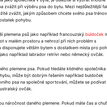
ba zvážit při výběru psa do bytu. Mezi nejdůležitější f
ležité zvážit, jakým způsobem chcete svého psa trénov
dostatek pohybu.
nší plemena psů jako například francouzský
buldoček
n
vot v malém prostoru a nehrozí při nich problém s
 disponujete větším bytem s dostatkem místa pro poh
jako například labrador retrívr nebo německý ovčák.
aného plemene psa. Pokud hledáte klidného společníka
hybu, může být dobrým řešením například buldoček
ivního psa na společné sportování, můžete se podívat
ustralský ovčák.
ovou náročnost daného plemene. Pokud máte čas a chuť