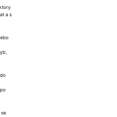
aktory
at a s
ebo
yb,
 do
 po
 se