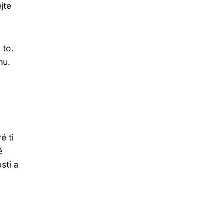
jte
 to.
nu.
é ti
ě
sti a