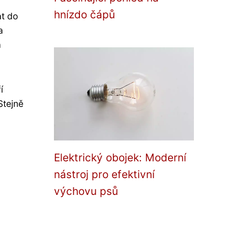
hnízdo čápů
at do
a
a
í
Stejně
Elektrický obojek: Moderní
nástroj pro efektivní
výchovu psů