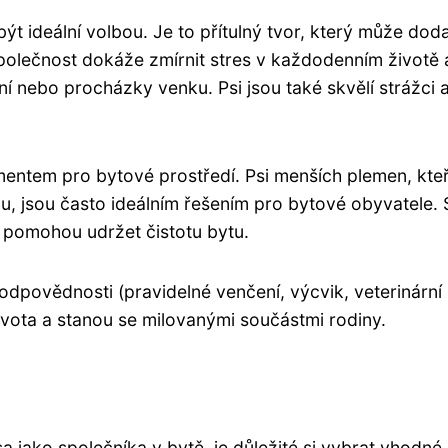
t ideální volbou. Je to přítulný tvor, který může dod
polečnost dokáže zmírnit stres v každodenním životě 
ní nebo procházky venku. Psi jsou také skvělí strážci 
entem pro bytové prostředí. Psi menších plemen, kteř
hu, jsou často ideálním řešením pro bytové obyvatele. 
m pomohou udržet čistotu bytu.
odpovědnosti (pravidelné venčení, výcvik, veterinární
ivota a stanou se milovanými součástmi rodiny.
a jako společníka v bytě, je důležité si vybrat vhodné