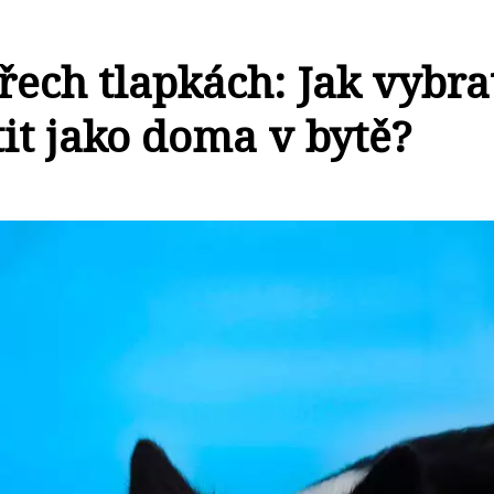
řech tlapkách: Jak vybra
tit jako doma v bytě?