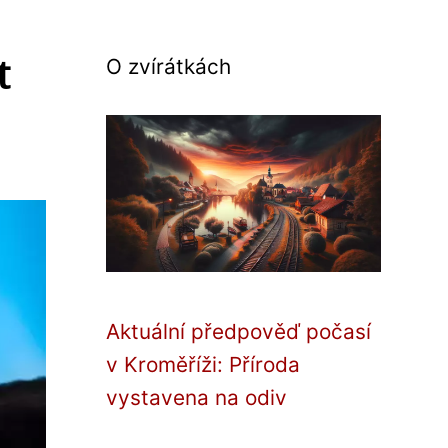
t
O zvírátkách
Aktuální předpověď počasí
v Kroměříži: Příroda
vystavena na odiv