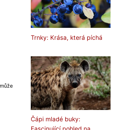
Trnky: Krása, která píchá
, může
Čápi mladé buky:
Fascinující pohled na