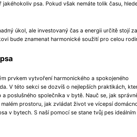
ř jakéhokoliv psa. Pokud však nemáte tolik času, hlede
ný úkol, ale investovaný čas a energii určitě stojí za
vi bude znamenat harmonické soužití pro celou rodi
 psa
ovým prvkem vytvoření harmonického a spokojeného
. V této sekci se dozvíš o nejlepších praktikách, kter
a poslušného společníka v bytě. Nauč se, jak správn
v malém prostoru, jak zvládat život ve vícepsí domácno
sa v bytech. S naší pomocí se stane tvůj pes ideálním