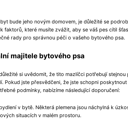
 byt bude jeho novým domovem, je důležité se podro
k faktorů, které musíte zvážit, aby se váš pes cítil šťa
ečné rady pro správnou péči o vašeho bytového psa.
lní majitele bytového psa
ůležité si uvědomit, že tito mazlíčci potřebují stejnou 
dí. Pokud jste přesvědčeni, že jste schopni poskytnout
řebné podmínky, nabízíme následující doporučení:
 bydlení v bytě. Některá plemena jsou náchylná k úzkos
sových situacích v malém prostoru.