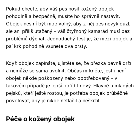
Pokud chcete, aby váš pes nosil kožený obojek
pohodlně a bezpečně, musíte ho správně nastavit.
Obojek nesmí být moc volný, aby z něj pes nevyklouzl,
ale ani příliš utažený - váš čtyřnohý kamarád musí bez
problémů dýchat. Jednoduchý test je, že mezi obojek a
psí krk pohodlně vsunete dva prsty.
Když obojek zapínáte, ujistěte se, že přezka pevně drží
a nemůže se sama uvolnit. Občas mrkněte, jestli není
obojek někde poškozený nebo opotřebovaný - v
takovém případě je lepší pořídit nový. Hlavně u mladých
pejsků, kteří ještě rostou, je potřeba obojek průběžně
povolovat, aby je nikde netlačil a neškrtil.
Péče o kožený obojek