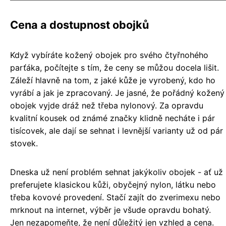
Cena a dostupnost obojků
Když vybíráte kožený obojek pro svého čtyřnohého
parťáka, počítejte s tím, že ceny se můžou docela lišit.
Záleží hlavně na tom, z jaké kůže je vyrobený, kdo ho
vyrábí a jak je zpracovaný. Je jasné, že pořádný kožený
obojek vyjde dráž než třeba nylonový. Za opravdu
kvalitní kousek od známé značky klidně necháte i pár
tisícovek, ale dají se sehnat i levnější varianty už od pár
stovek.
Dneska už není problém sehnat jakýkoliv obojek - ať už
preferujete klasickou kůži, obyčejný nylon, látku nebo
třeba kovové provedení. Stačí zajít do zverimexu nebo
mrknout na internet, výběr je všude opravdu bohatý.
Jen nezapomeňte, že není důležitý jen vzhled a cena.