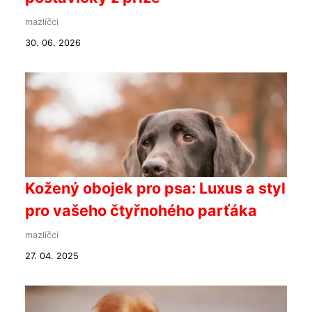
mazlíčci
30. 06. 2026
Kožený obojek pro psa: Luxus a styl
pro vašeho čtyřnohého parťáka
mazlíčci
27. 04. 2025