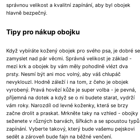
správnou velikost a kvalitní zapínání, aby byl obojek
hlavně bezpečný.
Tipy pro nákup obojku
Když vybíráte kožený obojek pro svého psa, je dobré se
zamyslet nad pár věcmi. Správná velikost je základ -
mezi krk a obojek by vám měly pohodlně vlézt dva
prsty. Nesmí být ani moc volný, aby váš chlupáč
nevyklouzl. Hodně záleží i na tom, z čeho je obojek
vyrobený. Pravá hovězí kůže je super volba - je pevná,
příjemná na dotek a když se o ni budete starat, vydrží
vám roky. Narozdíl od levné koženky, která se brzy
začne drolit a praskat. Mrkněte taky na vzhled - obojky
seženete v různých barvách, šířkách a se spoustou typů
zapínání. Vyberte takový, který bude vašemu pejskovi
sedět a zároveň bude fajn na běžné venčení.