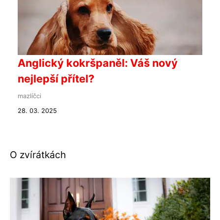
Anglický kokršpaněl: Váš nový
nejlepší přítel?
mazlíčci
28. 03. 2025
O zvírátkách