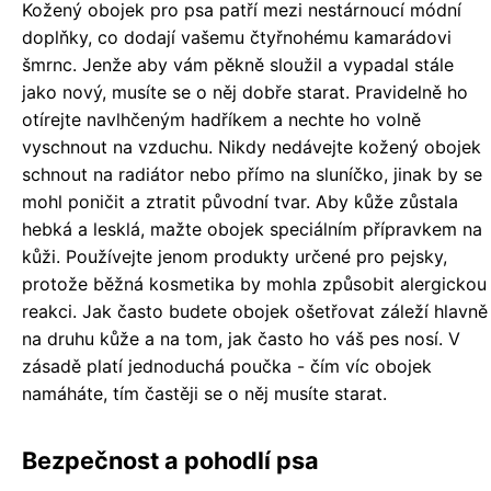
Kožený obojek pro psa patří mezi nestárnoucí módní
doplňky, co dodají vašemu čtyřnohému kamarádovi
šmrnc. Jenže aby vám pěkně sloužil a vypadal stále
jako nový, musíte se o něj dobře starat. Pravidelně ho
otírejte navlhčeným hadříkem a nechte ho volně
vyschnout na vzduchu. Nikdy nedávejte kožený obojek
schnout na radiátor nebo přímo na sluníčko, jinak by se
mohl poničit a ztratit původní tvar. Aby kůže zůstala
hebká a lesklá, mažte obojek speciálním přípravkem na
kůži. Používejte jenom produkty určené pro pejsky,
protože běžná kosmetika by mohla způsobit alergickou
reakci. Jak často budete obojek ošetřovat záleží hlavně
na druhu kůže a na tom, jak často ho váš pes nosí. V
zásadě platí jednoduchá poučka - čím víc obojek
namáháte, tím častěji se o něj musíte starat.
Bezpečnost a pohodlí psa