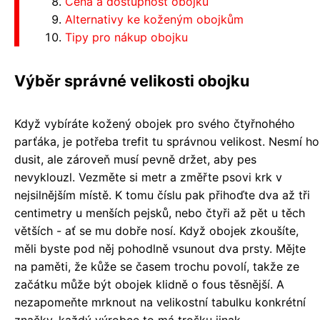
Cena a dostupnost obojků
Alternativy ke koženým obojkům
Tipy pro nákup obojku
Výběr správné velikosti obojku
Když vybíráte kožený obojek pro svého čtyřnohého
parťáka, je potřeba trefit tu správnou velikost. Nesmí ho
dusit, ale zároveň musí pevně držet, aby pes
nevyklouzl. Vezměte si metr a změřte psovi krk v
nejsilnějším místě. K tomu číslu pak přihoďte dva až tři
centimetry u menších pejsků, nebo čtyři až pět u těch
větších - ať se mu dobře nosí. Když obojek zkoušíte,
měli byste pod něj pohodlně vsunout dva prsty. Mějte
na paměti, že kůže se časem trochu povolí, takže ze
začátku může být obojek klidně o fous těsnější. A
nezapomeňte mrknout na velikostní tabulku konkrétní