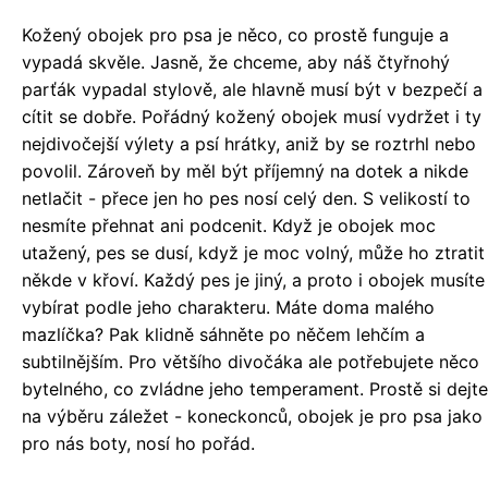
Kožený obojek pro psa je něco, co prostě funguje a
vypadá skvěle. Jasně, že chceme, aby náš čtyřnohý
parťák vypadal stylově, ale hlavně musí být v bezpečí a
cítit se dobře. Pořádný kožený obojek musí vydržet i ty
nejdivočejší výlety a psí hrátky, aniž by se roztrhl nebo
povolil. Zároveň by měl být příjemný na dotek a nikde
netlačit - přece jen ho pes nosí celý den. S velikostí to
nesmíte přehnat ani podcenit. Když je obojek moc
utažený, pes se dusí, když je moc volný, může ho ztratit
někde v křoví. Každý pes je jiný, a proto i obojek musíte
vybírat podle jeho charakteru. Máte doma malého
mazlíčka? Pak klidně sáhněte po něčem lehčím a
subtilnějším. Pro většího divočáka ale potřebujete něco
bytelného, co zvládne jeho temperament. Prostě si dejte
na výběru záležet - koneckonců, obojek je pro psa jako
pro nás boty, nosí ho pořád.