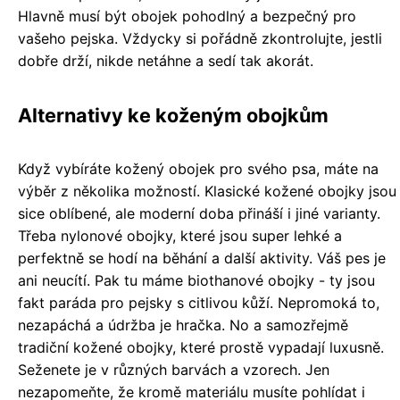
Hlavně musí být obojek pohodlný a bezpečný pro
vašeho pejska. Vždycky si pořádně zkontrolujte, jestli
dobře drží, nikde netáhne a sedí tak akorát.
Alternativy ke koženým obojkům
Když vybíráte kožený obojek pro svého psa, máte na
výběr z několika možností. Klasické kožené obojky jsou
sice oblíbené, ale moderní doba přináší i jiné varianty.
Třeba nylonové obojky, které jsou super lehké a
perfektně se hodí na běhání a další aktivity. Váš pes je
ani neucítí. Pak tu máme biothanové obojky - ty jsou
fakt paráda pro pejsky s citlivou kůží. Nepromoká to,
nezapáchá a údržba je hračka. No a samozřejmě
tradiční kožené obojky, které prostě vypadají luxusně.
Seženete je v různých barvách a vzorech. Jen
nezapomeňte, že kromě materiálu musíte pohlídat i