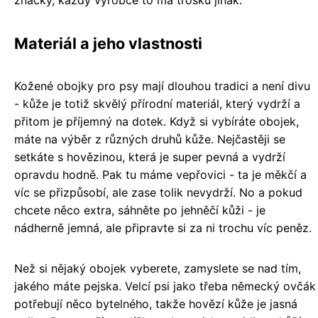
značky, každý výrobce to má trošku jinak.
Materiál a jeho vlastnosti
Kožené obojky pro psy mají dlouhou tradici a není divu
- kůže je totiž skvělý přírodní materiál, který vydrží a
přitom je příjemný na dotek. Když si vybíráte obojek,
máte na výběr z různých druhů kůže. Nejčastěji se
setkáte s hovězinou, která je super pevná a vydrží
opravdu hodně. Pak tu máme vepřovici - ta je měkčí a
víc se přizpůsobí, ale zase tolik nevydrží. No a pokud
chcete něco extra, sáhněte po jehněčí kůži - je
nádherně jemná, ale připravte si za ni trochu víc peněz.
Než si nějaký obojek vyberete, zamyslete se nad tím,
jakého máte pejska. Velcí psi jako třeba německý ovčák
potřebují něco bytelného, takže hovězí kůže je jasná