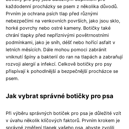
každodenní procházky se psem z několika důvodů.
Prvním je ochrana psích tlap před různými
nebezpečími na venkovních površích, jako jsou sklo,
horké povrchy nebo ostré kameny. Botičky také
chrání tlapky před nepříznivými povětrnostními
podmínkami, jako je sníh, déšť nebo hořící asfalt v
letních měsících. Dále mohou pomoci zabránit
vniknutí špíny a bakterií do ran na tlapách a zabraňují
rozvoji alergií a infekcí. Celkově botičky pro psy
přispívají k pohodlnější a bezpečnější procházce se
psem.
Jak vybrat správné botičky pro psa
Při výběru správných botiček pro psa je důležité vzít
v úvahu několik klíčových faktorů. Prvním krokem je
správné změření tlapek vašeho psa, abyste zvolili