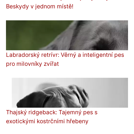
Beskydy v jednom místě!
Labradorský retrívr: Věrný a inteligentní pes
pro milovníky zvířat
Thajský ridgeback: Tajemný pes s
exotickými kostrčními hřebeny