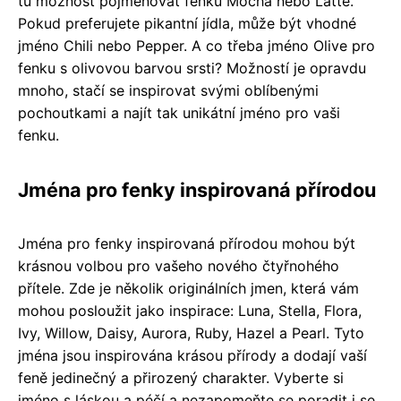
tu možnost pojmenovat fenku Mocha nebo Latte.
Pokud preferujete pikantní jídla, může být vhodné
jméno Chili nebo Pepper. A co třeba jméno Olive pro
fenku s olivovou barvou srsti? Možností je opravdu
mnoho, stačí se inspirovat svými oblíbenými
pochoutkami a najít tak unikátní jméno pro vaši
fenku.
Jména pro fenky inspirovaná přírodou
Jména pro fenky inspirovaná přírodou mohou být
krásnou volbou pro vašeho nového čtyřnohého
přítele. Zde je několik originálních jmen, která vám
mohou posloužit jako inspirace: Luna, Stella, Flora,
Ivy, Willow, Daisy, Aurora, Ruby, Hazel a Pearl. Tyto
jména jsou inspirována krásou přírody a dodají vaší
feně jedinečný a přirozený charakter. Vyberte si
jméno s láskou a péčí a nezapomeňte se poradit i se