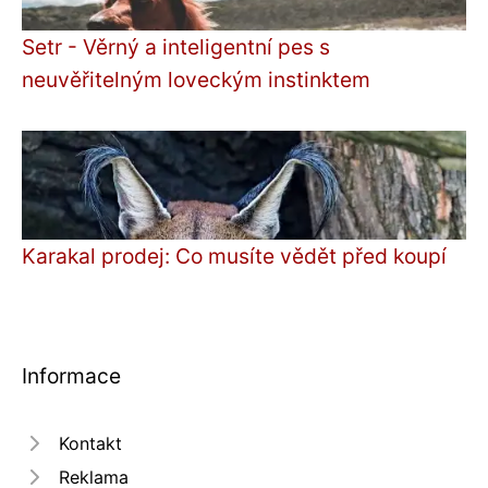
Setr - Věrný a inteligentní pes s
neuvěřitelným loveckým instinktem
Karakal prodej: Co musíte vědět před koupí
Informace
Kontakt
Reklama