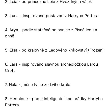
2. Leia - po princezně Leie z Hvězdných válek
3. Luna - inspirováno postavou z Harryho Pottera
4. Arya - podle statečné bojovnice z Písně ledu a
ohně
5. Elsa - po královně z Ledového království (Frozen)
6. Lara - inspirováno slavnou archeoložkou Larou
Croft
7. Nala - jméno lvice ze Lvího krále
8. Hermione - podle inteligentní kamarádky Harryho
Pottera