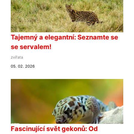
Tajemný a elegantní: Seznamte se
se servalem!
zvířata
05. 02. 2026
Fascinující svět gekonů: Od