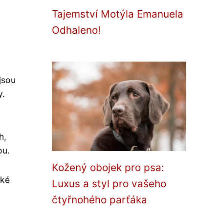
Tajemství Motýla Emanuela
Odhaleno!
jsou
y.
h,
ou.
Kožený obojek pro psa:
aké
Luxus a styl pro vašeho
čtyřnohého parťáka