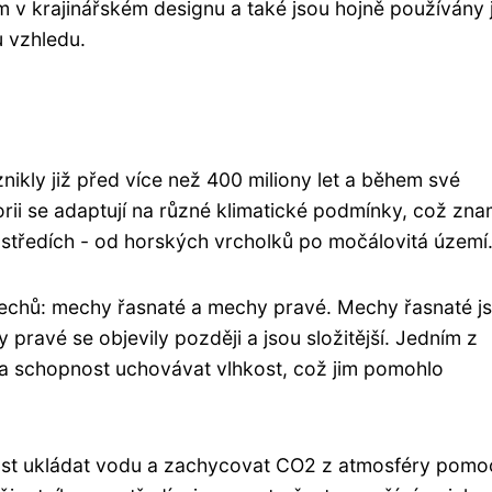
 v krajinářském designu a také jsou hojně používány 
u vzhledu.
znikly již před více než 400 miliony let a během své
rii se adaptují na různé klimatické podmínky, což zn
tředích - od horských vrcholků po močálovitá území
mechů: mechy řasnaté a mechy pravé. Mechy řasnaté j
 pravé se objevily později a jsou složitější. Jedním z
yla schopnost uchovávat vlhkost, což jim pomohlo
st ukládat vodu a zachycovat CO2 z atmosféry pomo