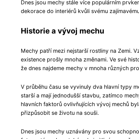
Dnes jsou mechy stále více populárním prvkem
dekorace do interiérů kvůli svému zajímavém
Historie a vývoj mechu
Mechy patří mezi nejstarší rostliny na Zemi. V
existence prošly mnoha změnami. Ve své histo
že dnes najdeme mechy v mnoha různých pros
V průběhu času se vyvinuly dva hlavní typy 
starší a mají jednodušší stavbu, zatímco mechy
hlavních faktorů ovlivňujících vývoj mechů b
přizpůsobit se životu na souši.
Dnes jsou mechy uznávány pro svou schopno