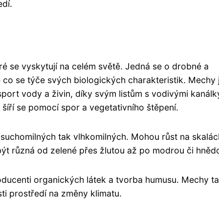
dí.
eré se vyskytují na celém světě. Jedná se o drobné a
é co se týče svých biologických charakteristik. Mechy 
rt vody a živin, díky svým listům s vodivými kanálk
e šíří se pomocí spor a vegetativního štěpení.
k suchomilných tak vlhkomilných. Mohou růst na skalác
být různá od zelené přes žlutou až po modrou či hněd
roducenti organických látek a tvorba humusu. Mechy t
osti prostředí na změny klimatu.