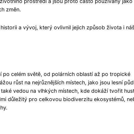
 životního prostředí a jsou proto často používány jako
ých změn.
istorii a vývoj, který ovlivnil jejich způsob života i ná
í po celém světě, od polárních oblastí až po tropické
ážou růst na nejrůznějších místech, jako jsou lesní půd
i také vedou na vlhkých místech, kde dokáží tvořit hus
mi důležitý pro celkovou biodiverzitu ekosystémů, ne
áhy.