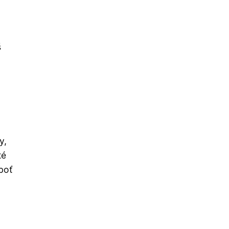
š
y,
té
boť