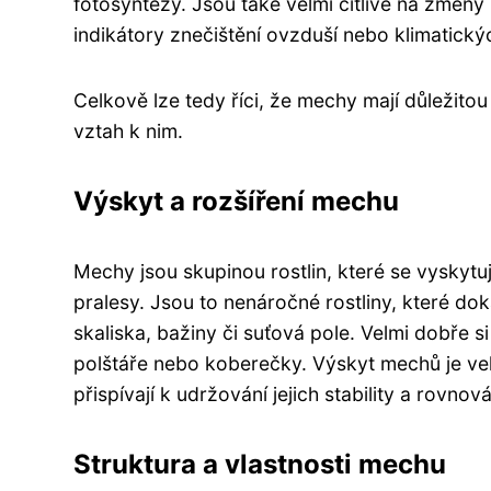
fotosyntézy. Jsou také velmi citlivé na změny
indikátory znečištění ovzduší nebo klimatick
Celkově lze tedy říci, že mechy mají důležitou h
vztah k nim.
Výskyt a rozšíření mechu
Mechy jsou skupinou rostlin, které se vyskytuj
pralesy. Jsou to nenáročné rostliny, které dok
skaliska, bažiny či suťová pole. Velmi dobře s
polštáře nebo koberečky. Výskyt mechů je vel
přispívají k udržování jejich stability a rovnov
Struktura a vlastnosti mechu