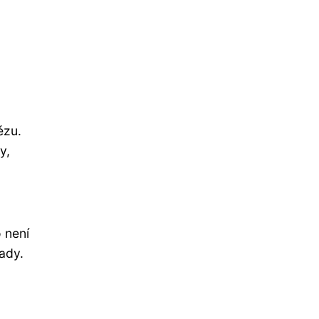
ézu.
y,
 není
ady.