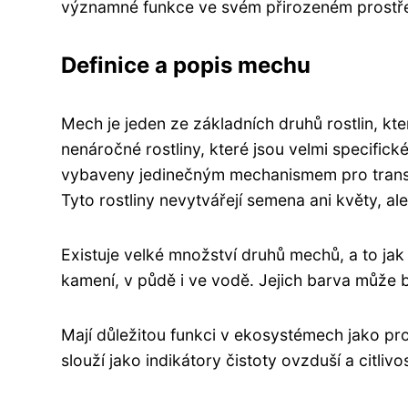
významné funkce ve svém přirozeném prostře
Definice a popis mechu
Mech je jeden ze základních druhů rostlin, kt
nenáročné rostliny, které jsou velmi specifick
vybaveny jedinečným mechanismem pro transpo
Tyto rostliny nevytvářejí semena ani květy, al
Existuje velké množství druhů mechů, a to ja
kamení, v půdě i ve vodě. Jejich barva může 
Mají důležitou funkci v ekosystémech jako p
slouží jako indikátory čistoty ovzduší a citliv