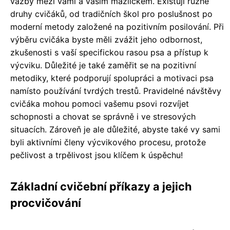
vazby mezi vámi a vaším mazlíčkem. Existují různé
druhy cvičáků, od tradičních škol pro poslušnost po
moderní metody založené na pozitivním posilování. Při
výběru cvičáka byste měli zvážit jeho odbornost,
zkušenosti s vaší specifickou rasou psa a přístup k
výcviku. Důležité je také zaměřit se na pozitivní
metodiky, které podporují spolupráci a motivaci psa
namísto používání tvrdých trestů. Pravidelné návštěvy
cvičáka mohou pomoci vašemu psovi rozvíjet
schopnosti a chovat se správně i ve stresových
situacích. Zároveň je ale důležité, abyste také vy sami
byli aktivními členy výcvikového procesu, protože
pečlivost a trpělivost jsou klíčem k úspěchu!
Základní cvičební příkazy a jejich
procvičování