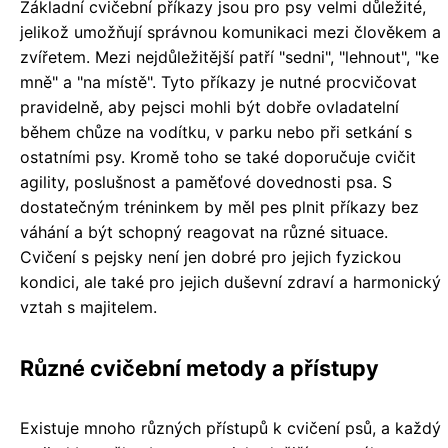
Základní cvičební příkazy jsou pro psy velmi důležité,
jelikož umožňují správnou komunikaci mezi člověkem a
zvířetem. Mezi nejdůležitější patří "sedni", "lehnout", "ke
mně" a "na místě". Tyto příkazy je nutné procvičovat
pravidelně, aby pejsci mohli být dobře ovladatelní
během chůze na vodítku, v parku nebo při setkání s
ostatními psy. Kromě toho se také doporučuje cvičit
agility, poslušnost a paměťové dovednosti psa. S
dostatečným tréninkem by měl pes plnit příkazy bez
váhání a být schopný reagovat na různé situace.
Cvičení s pejsky není jen dobré pro jejich fyzickou
kondici, ale také pro jejich duševní zdraví a harmonický
vztah s majitelem.
Různé cvičební metody a přístupy
Existuje mnoho různých přístupů k cvičení psů, a každý