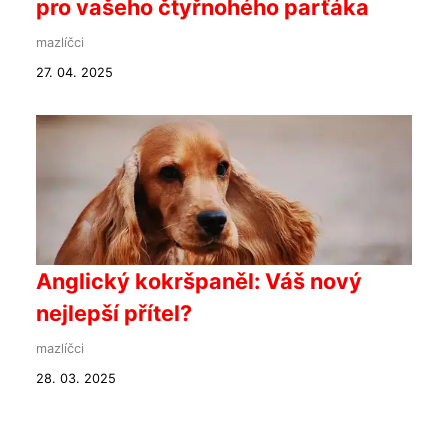
pro vašeho čtyřnohého parťáka
mazlíčci
27. 04. 2025
Anglický kokršpaněl: Váš nový
nejlepší přítel?
mazlíčci
28. 03. 2025