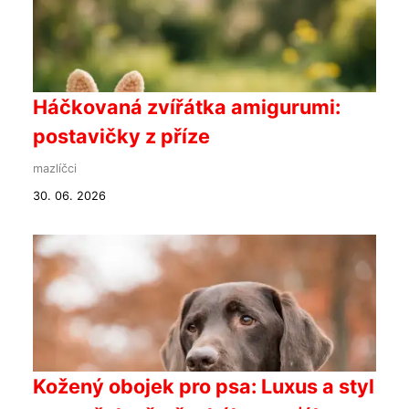
Háčkovaná zvířátka amigurumi:
postavičky z příze
mazlíčci
30. 06. 2026
Kožený obojek pro psa: Luxus a styl