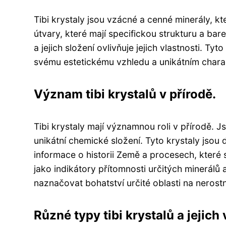
Tibi krystaly jsou vzácné a cenné minerály, kt
útvary, které mají specifickou strukturu a ba
a jejich složení ovlivňuje jejich vlastnosti. T
svému estetickému vzhledu a unikátním charak
Význam tibi krystalů v přírodě.
Tibi krystaly mají významnou roli v přírodě. J
unikátní chemické složení. Tyto krystaly jsou 
informace o historii Země a procesech, které s
jako indikátory přítomnosti určitých minerálů
naznačovat bohatství určité oblasti na nerost
Různé typy tibi krystalů a jejich 