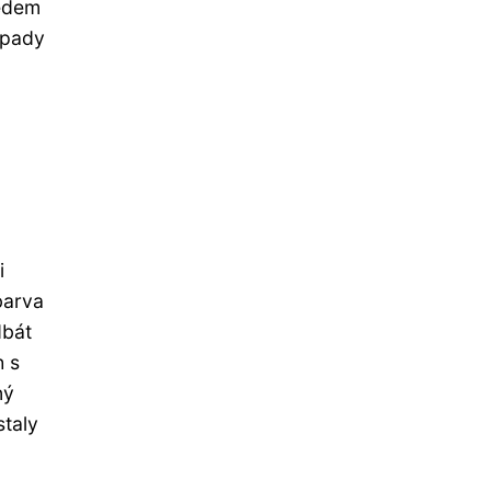
ledem
opady
i
barva
dbát
h s
ný
staly