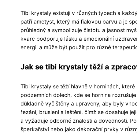
Tibi krystaly existují v různých typech a každ
patří ametyst, který má fialovou barvu a je spo
průhledný a symbolizuje čistotu a jasnost my
kvarc podporuje lásku a emocionální uzdravení
energii a může být použit pro různé terapeuti
Jak se tibi krystaly těží a zpraco
Tibi krystaly se těží hlavně v horninách, které
podzemních dolech, kde se hornina rozrušuje a 
důkladně vyčištěny a upraveny, aby byly vhodn
řezání, bruslení a leštění, čímž se dosahuje je
a vyžaduje odborné znalosti a dovednosti. Po 
šperkařství nebo jako dekorační prvky v růz