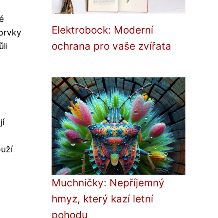
é
Elektrobock: Moderní
 prvky
ochrana pro vaše zvířata
ůli
jí
ouží
Muchničky: Nepříjemný
hmyz, který kazí letní
pohodu