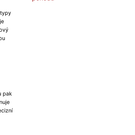
 typy
je
žový
kou
u pak
nuje
ecizní