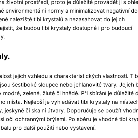
a životní prostředí, proto je důležité provádět ji s oh
sné environmentální normy a minimalizovat negativní d
né naleziště tibi krystalů a nezasahovat do jejich
istit, že budou tibi krystaly dostupné i pro budoucí
y.
ly.
lost jejich vzhledu a charakteristických vlastností. Tib
jsou šestiboké sloupce nebo jehlanovité tvary. Jejich 
odré, zelené, žluté či hnědé. Při sbírání je důležité 
místa. Nejlepší je vyhledávat tibi krystaly na místec
y, jeskyně či skalní útvary. Doporučuje se použít vhod
t si oči ochrannými brýlemi. Po sběru je vhodné tibi kry
obalu pro další použití nebo vystavení.