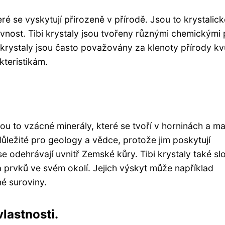
eré se vyskytují přirozeně v přírodě. Jsou to krystalick
revnost. Tibi krystaly jsou tvořeny různými chemickými
yto krystaly jsou často považovány za klenoty přírody kv
teristikám.
sou to vzácné minerály, které se tvoří v horninách a ma
důležité pro geology a vědce, protože jim poskytují
e odehrávají uvnitř Zemské kůry. Tibi krystaly také sl
 a prvků ve svém okolí. Jejich výskyt může například
né suroviny.
vlastnosti.