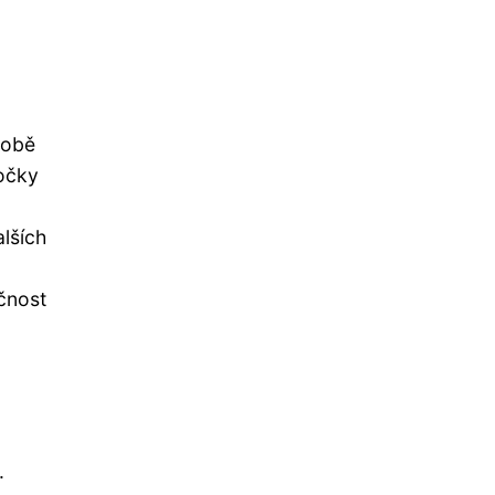
robě
čočky
alších
kčnost
.