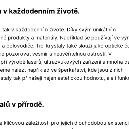
 a v každodenním životě.
lu, tak v každodenním životě. Díky svým unikátním
né produkty a materiály. Například se používají ve vý
 a polovodiče. Tibi krystaly také slouží jako optické 
e pozorovat vesmír s neuvěřitelnou ostrostí. V
í při výrobě laserů, ultrazvukových zařízení a mnoha d
me nalézt například ve šperkařství, kde jsou z nich
taly tak přinášejí nejen estetickou hodnotu, ale i fun
alů v přírodě.
je klíčovou záležitostí pro jejich dlouhodobou existenci