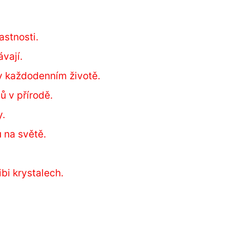
astnosti.
ávají.
 v každodenním životě.
ů v přírodě.
y.
ů na světě.
ibi krystalech.