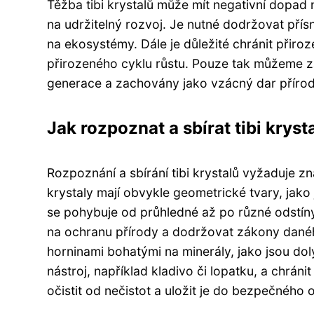
Těžba tibi krystalů může mít negativní dopad n
na udržitelný rozvoj. Je nutné dodržovat pří
na ekosystémy. Dále je důležité chránit přiroze
přirozeného cyklu růstu. Pouze tak můžeme zaj
generace a zachovány jako vzácný dar přírod
Jak rozpoznat a sbírat tibi krysta
Rozpoznání a sbírání tibi krystalů vyžaduje zna
krystaly mají obvykle geometrické tvary, jako 
se pohybuje od průhledné až po různé odstíny m
na ochranu přírody a dodržovat zákony daného 
horninami bohatými na minerály, jako jsou dol
nástroj, například kladivo či lopatku, a chráni
očistit od nečistot a uložit je do bezpečného 