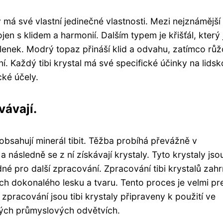
ý má své vlastní jedinečné vlastnosti. Mezi nejznámější
jen s klidem a harmonií. Dalším typem je křišťál, který 
šlenek. Modrý topaz přináší klid a odvahu, zatímco rů
. Každý tibi krystal má své specifické účinky na lids
cké účely.
vávají.
 obsahují minerál tibit. Těžba probíhá převážně v
následně se z ní získávají krystaly. Tyto krystaly jso
é pro další zpracování. Zpracování tibi krystalů zahr
jich dokonalého lesku a tvaru. Tento proces je velmi pr
zpracování jsou tibi krystaly připraveny k použití ve
ných průmyslových odvětvích.