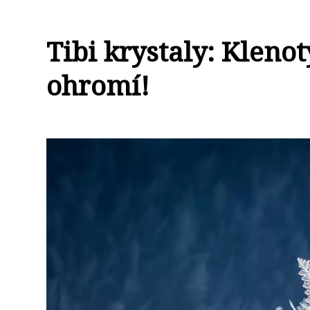
Tibi krystaly: Klenot
ohromí!