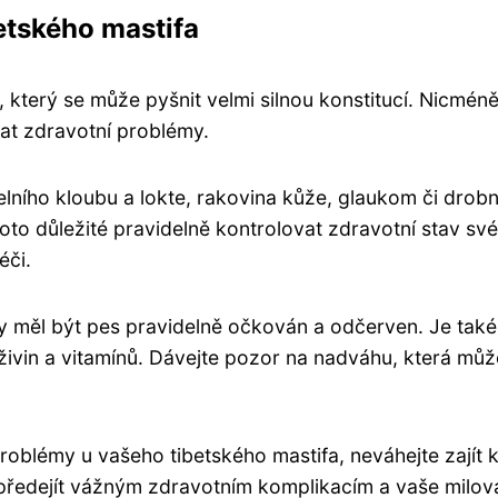
etského mastifa
, který se může pyšnit velmi silnou konstitucí. Nicméně
tkat zdravotní problémy.
elního kloubu a lokte, rakovina kůže, glaukom či drob
oto důležité pravidelně kontrolovat zdravotní stav sv
éči.
y měl být pes pravidelně očkován a odčerven. Je také
živin a vitamínů. Dávejte pozor na nadváhu, která můž
roblémy u vašeho tibetského mastifa, neváhejte zajít 
 předejít vážným zdravotním komplikacím a vaše milo