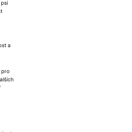
 psi
st
ost a
 pro
alších
f