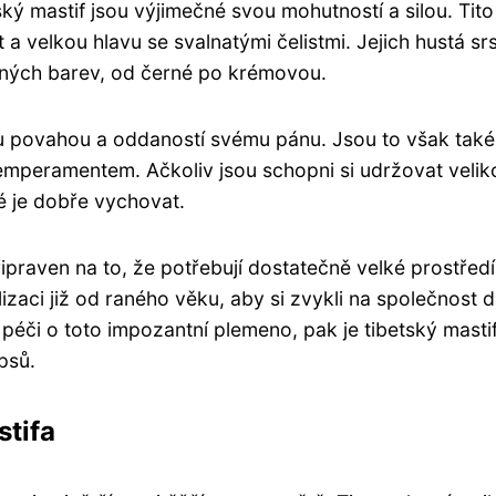
ký mastif jsou výjimečné svou mohutností a silou. Tito
t a velkou hlavu se svalnatými čelistmi. Jejich hustá sr
ných barev, od černé po krémovou.
kou povahou a oddaností svému pánu. Jsou to však také
temperamentem. Ačkoliv jsou schopni si udržovat velik
né je dobře vychovat.
řipraven na to, že potřebují dostatečně velké prostředí
izaci již od raného věku, aby si zvykli na společnost d
a péči o toto impozantní plemeno, pak je tibetský masti
psů.
stifa