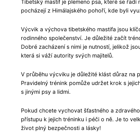
Tibetský mastif je plemeno psa, které se řadí 
pocházejí z Himálajského pohoří, kde byli využ
Výcvik a výchova tibetského mastifa jsou klíčo
rodinného společenství. Je důležité začít trén
Dobré zacházení s nimi je nutností, jelikož jsou
která si váží autority svých majitelů.
V průběhu výcviku je důležité klást důraz na p
Pravidelný trénink pomůže udržet krok s jejic
s jinými psy a lidmi.
Pokud chcete vychovat šťastného a zdravého 
přístupu k jejich tréninku i péči o ně. Je to 
život plný bezpečnosti a lásky!