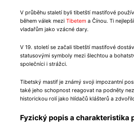
V průběhu staletí byli tibetští mastifové používá
během válek mezi
Tibetem
a Čínou. Ti nejlepš
vladařům jako vzácné dary.
V 19. století se začali tibetští mastifové dos
statusovými symboly mezi šlechtou a bohatství
společníci i strážci.
Tibetský mastif je známý svoji impozantní pos
také jeho schopnost reagovat na podněty nezáv
historickou rolí jako hlídačů klášterů a zdvořil
Fyzický popis a charakteristika