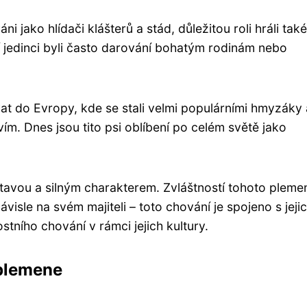
ni jako hlídači klášterů a stád, důležitou roli hráli také
í jedinci byli často darování bohatým rodinám nebo
távat do Evropy, kde se stali velmi populárními hmyzáky 
m. Dnes jsou tito psi oblíbení po celém světě jako
tavou a silným charakterem. Zvláštností tohoto pleme
isle na svém majiteli – toto chování je spojeno s jeji
ostního chování v rámci jejich kultury.
 plemene