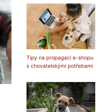
Tipy na propagaci e-shopu
s chovatelskými potřebami