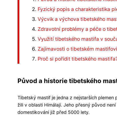
Fyzický popis a charakteristika 
Výcvik a výchova tibetského mast
Zdravotní problémy a péče o tibe
Využití tibetského mastifa v sou
Zajímavosti o tibetském mastifov
Proč si pořídit tibetského mastifa
Původ a historie tibetského mast
Tibetský mastif je jedna z nejstarších plemen
žili v oblasti Himálají. Jeho přesný původ není
domestikováni již před 5000 lety.