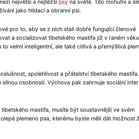
mezi největší a nejtěžší
psy
na světě. Tito mohutní a siln
íváni jako hlídací a obranní psi.
vé pro to, aby se z nich stali dobře fungující členové
ovat a socializovat tibetského mastifa již v raném věku
 to velmi inteligentní, ale také citlivá a přemýšlivá ple
oslušnost, spolehlivost a přátelství tibetského mastifa.
h silnou osobností. Výchova pak zahrnuje sociální inte
tibetského mastifa, musíte být soustavnější ve svém
velkolepé plemeno psa, kterému byste měli dát možnost ž