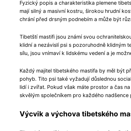
Fyzický popis a charakteristika plemene tibets
mají silný a masivní kostru, širokou hrudní kos
chrání před drsným podnebím a může být růz
Tibetští mastifi jsou známí svou ochranitels
klidní a nezávislí psi s pozoruhodně klidným 
sílu, jsou vnímaví k lidskému vedení a je mož
Každý majitel tibetského mastifa by měl být p
pohyb. Tito psi také vyžadují důslednou social
lidí i zvířat. Pokud však máte prostor a čas n
skvělým společníkem pro každého nadšence 
Výcvik a výchova tibetského ma