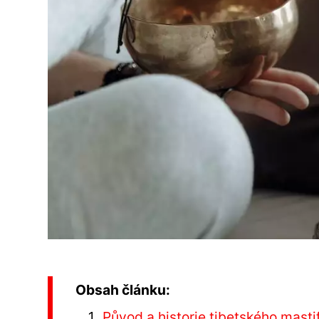
Obsah článku:
Původ a historie tibetského masti