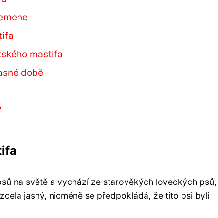
plemene
ifa
tského mastifa
časné době
i
?
ifa
 psů na světě a vychází ze starověkých loveckých psů, 
 zcela jasný, nicméně se předpokládá, že tito psi byli