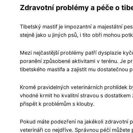
Zdravotní problémy a péče o tib
Tibetský mastif je impozantní a majestátní pes
stejně jako u jiných psů, i tito obři mohou po
Mezi nejčastější problémy patří dysplazie kyč
poranění způsobené aktivitami v terénu. Je pr
tibetského mastifa a zajistit mu dostatečnou p
Kromě pravidelných veterinárních prohlídek b
vhodné krmit ho kvalitní stravou s dostatkem 
přispět k problémům s klouby.
Pokud máte podezření na jakékoli zdravotní p
veterináři co nejdříve. Správnou péčí můžete