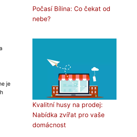
Počasí Bílina: Co čekat od
nebe?
a
ne je
ch
Kvalitní husy na prodej:
Nabídka zvířat pro vaše
domácnost