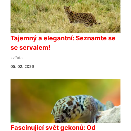
Tajemný a elegantní: Seznamte se
se servalem!
zvířata
05. 02. 2026
Fascinující svět gekonů: Od