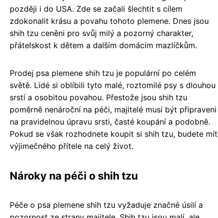
později i do USA. Zde se začali šlechtit s cílem
zdokonalit krásu a povahu tohoto plemene. Dnes jsou
shih tzu ceněni pro svůj milý a pozorný charakter,
přátelskost k dětem a dalším domácím mazlíčkům.
Prodej psa plemene shih tzu je populární po celém
světě. Lidé si oblíbili tyto malé, roztomilé psy s dlouhou
srstí a osobitou povahou. Přestože jsou shih tzu
poměrně nenároční na péči, majitelé musí být připraveni
na pravidelnou úpravu srsti, časté koupání a podobně.
Pokud se však rozhodnete koupit si shih tzu, budete mít
výjimečného přítele na celý život.
Nároky na péči o shih tzu
Péče o psa plemene shih tzu vyžaduje značné úsilí a
pozornost ze strany majitele. Shih tzu jsou malí, ale