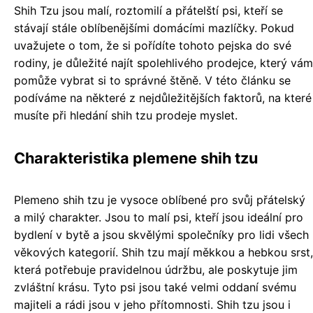
Shih Tzu jsou malí, roztomilí a přátelští psi, kteří se
stávají stále oblíbenějšími domácími mazlíčky. Pokud
uvažujete o tom, že si pořídíte tohoto pejska do své
rodiny, je důležité najít spolehlivého prodejce, který vám
pomůže vybrat si to správné štěně. V této článku se
podíváme na některé z nejdůležitějších faktorů, na které
musíte při hledání shih tzu prodeje myslet.
Charakteristika plemene shih tzu
Plemeno shih tzu je vysoce oblíbené pro svůj přátelský
a milý charakter. Jsou to malí psi, kteří jsou ideální pro
bydlení v bytě a jsou skvělými společníky pro lidi všech
věkových kategorií. Shih tzu mají měkkou a hebkou srst,
která potřebuje pravidelnou údržbu, ale poskytuje jim
zvláštní krásu. Tyto psi jsou také velmi oddaní svému
majiteli a rádi jsou v jeho přítomnosti. Shih tzu jsou i