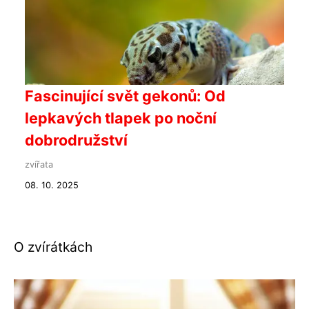
Fascinující svět gekonů: Od
lepkavých tlapek po noční
dobrodružství
zvířata
08. 10. 2025
O zvírátkách