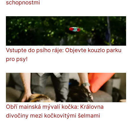
schopnostmi
Vstupte do psího ráje: Objevte kouzlo parku
pro psy!
Obří mainská mývalí kočka: Královna
divočiny mezi kočkovitými šelmami