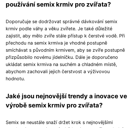
používání semix krmiv pro zvířata?
Doporučuje se dodržovat správné dávkování semix
krmiv podle váhy a věku zvířete. Je také důležité
zajistit, aby mělo zvíře stále přístup k čerstvé vodě. Při
přechodu na semix krmiva je vhodné postupně
smíchávat s původním krmivem, aby se zvíře postupně
přizpůsobilo novému jídelníčku. Dále je doporučeno
ukládat semix krmiva na suchém a chladném místě,
abychom zachovali jejich čerstvost a výživovou
hodnotu.
Jaké jsou nejnovější trendy a inovace ve
výrobě semix krmiv pro zvířata?
Semix se neustále snaží držet krok s nejnovějšími