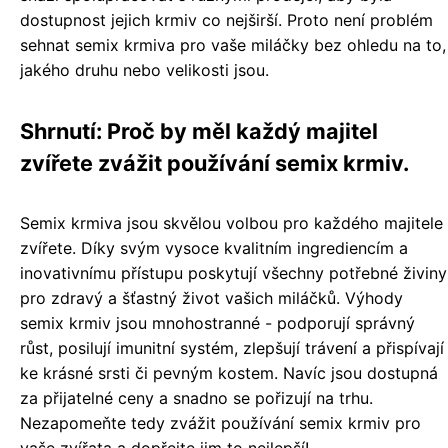
dostupnost jejich krmiv co nejširší. Proto není problém
sehnat semix krmiva pro vaše miláčky bez ohledu na to,
jakého druhu nebo velikosti jsou.
Shrnutí: Proč by měl každý majitel
zvířete zvážit používání semix krmiv.
Semix krmiva jsou skvělou volbou pro každého majitele
zvířete. Díky svým vysoce kvalitním ingrediencím a
inovativnímu přístupu poskytují všechny potřebné živiny
pro zdravý a šťastný život vašich miláčků. Výhody
semix krmiv jsou mnohostranné - podporují správný
růst, posilují imunitní systém, zlepšují trávení a přispívají
ke krásné srsti či pevným kostem. Navíc jsou dostupná
za přijatelné ceny a snadno se pořizují na trhu.
Nezapomeňte tedy zvážit používání semix krmiv pro