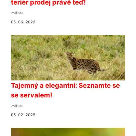
teriér prodej právě teď!
zvířata
05. 06. 2026
Tajemný a elegantní: Seznamte se
se servalem!
zvířata
05. 02. 2026