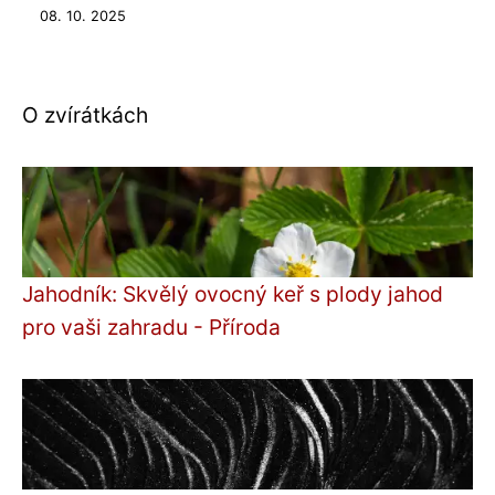
08. 10. 2025
O zvírátkách
Jahodník: Skvělý ovocný keř s plody jahod
pro vaši zahradu - Příroda