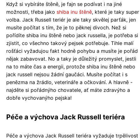
Když si vybíráte štěně, je fajn se podívat i na jiné
možnosti, třeba jako
shiba inu štěně
, které je taky super
volba. Jack Russell teriér je ale taky skvělej parťák, jen
musíte počítat s tím, že je to pěknej divoch. Než si
pořídíte shiba inu štěně nebo jack russella, je potřeba si
zjistit, co všechno takový pejsek potřebuje. Tihle malí
rošťáci vyžadujou fakt hodně pohybu a musíte je pořád
nějak zabavovat. No a taky je důležitý promyslet, jestli
na to máte čas a energii, protože shiba inu štěně nebo
jack russell nejsou žádní gaučáci. Musíte počítat i s
penězma na žrádlo, veterináře a očkování. A hlavně -
najděte si pořádnýho chovatele, ať máte zdravýho a
dobře vychovanýho pejska!
Péče a výchova Jack Russell teriéra
Péče a výchova Jack Russell teriéra vyžaduje trpělivost