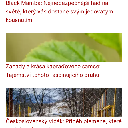
Black Mamba: Nejnebezpečnější had na
světě, který vás dostane svým jedovatým
kousnutím!
Záhady a krása kapraďového samce:
Tajemství tohoto fascinujícího druhu
Československý vlčák: Příběh plemene, které