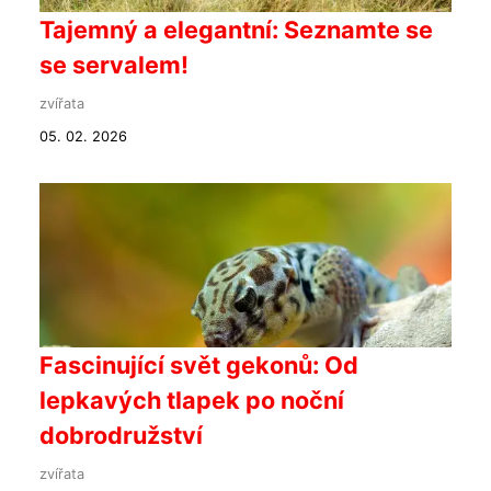
Tajemný a elegantní: Seznamte se
se servalem!
zvířata
05. 02. 2026
Fascinující svět gekonů: Od
lepkavých tlapek po noční
dobrodružství
zvířata