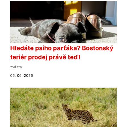
Hledáte psího parťáka? Bostonský
teriér prodej právě teď!
zvířata
05. 06. 2026