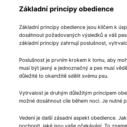
Základní principy obedience
Základní principy obedience jsou klíčem k ús
dosáhnout požadovaných výsledků a váš pes 
základní principy zahrnují poslušnost, vytrvalo
Poslušnost je prvním krokem k tomu, aby moh
musí být jasný a jednoznačný a pes musí vědě
důležité to okamžitě sdělit svému psu.
Vytrvalost je druhým důležitým principem obed
možné dosáhnout cíle během noci. Je nutné p
Vedení je další zásadní aspekt obedience. Ja
pochopit, jaké jsou vaše očekávání. To zname