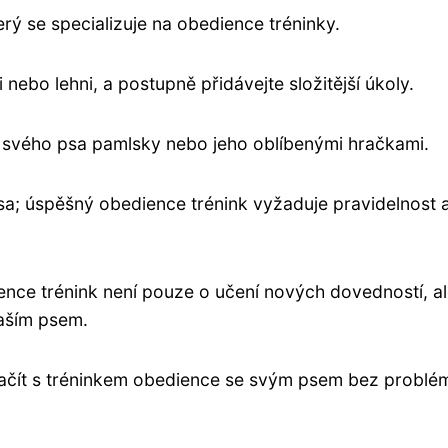
erý se specializuje na obedience tréninky.
 nebo lehni, a postupně přidávejte složitější úkoly.
te svého psa pamlsky nebo jeho oblíbenými hračkami.
 psa; úspěšný obedience trénink vyžaduje pravidelnost 
ence trénink není pouze o učení nových dovedností, a
vaším psem.
 začít s tréninkem obedience se svým psem bez problé