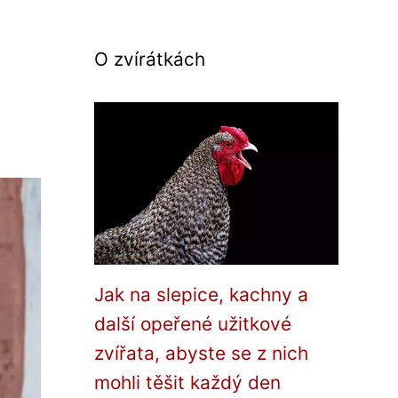
O zvírátkách
Jak na slepice, kachny a
další opeřené užitkové
zvířata, abyste se z nich
mohli těšit každý den