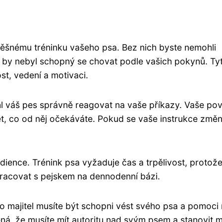
pěšnému tréninku vašeho psa. Bez nich byste nemohli
by nebyl schopný se chovat podle vašich pokynů. Ty
st, vedení a motivaci.
l váš pes správně reagovat na vaše příkazy. Vaše pov
t, co od něj očekáváte. Pokud se vaše instrukce změní
ience. Trénink psa vyžaduje čas a trpělivost, protože
racovat s pejskem na dennodenní bázi.
ko majitel musíte být schopni vést svého psa a pomoci
ná, že musíte mít autoritu nad svým psem a stanovit 