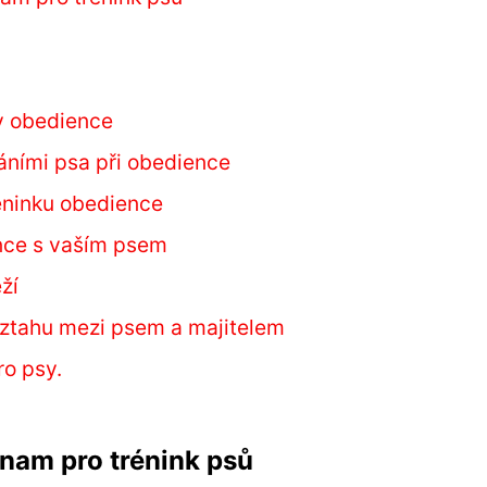
 v obedience
áními psa při obedience
réninku obedience
nce s vaším psem
ží
vztahu mezi psem a majitelem
ro psy.
ýznam pro trénink psů