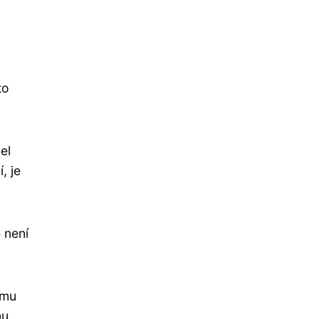
to
el
, je
 není
 mu
mu