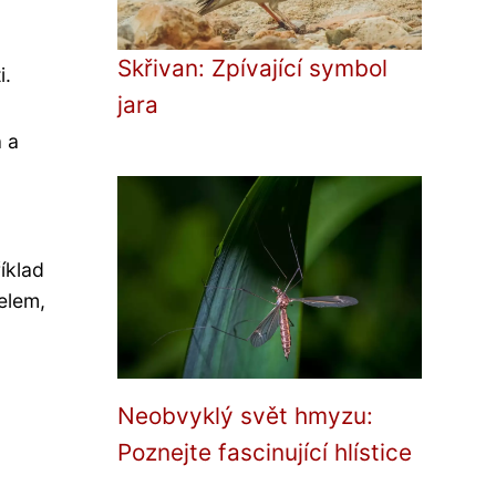
Skřivan: Zpívající symbol
i.
jara
a a
íklad
elem,
Neobvyklý svět hmyzu:
Poznejte fascinující hlístice