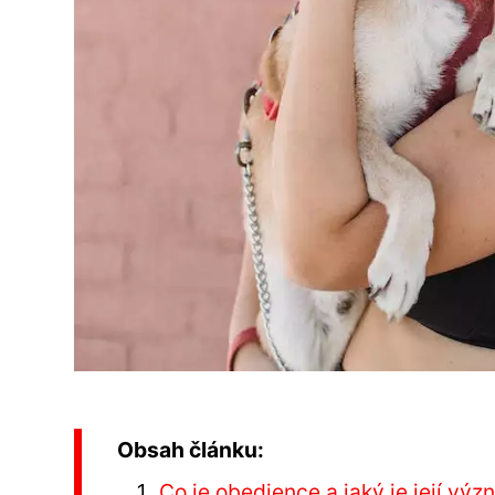
Obsah článku:
Co je obedience a jaký je její výz