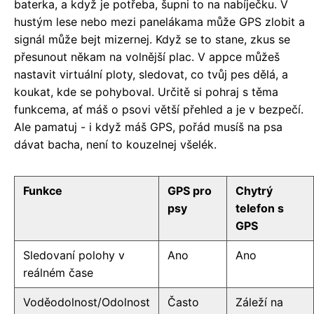
baterka, a když je potřeba, šupni to na nabíječku. V
hustým lese nebo mezi panelákama může GPS zlobit a
signál může bejt mizernej. Když se to stane, zkus se
přesunout někam na volnější plac. V appce můžeš
nastavit virtuální ploty, sledovat, co tvůj pes dělá, a
koukat, kde se pohyboval. Určitě si pohraj s těma
funkcema, ať máš o psovi větší přehled a je v bezpečí.
Ale pamatuj - i když máš GPS, pořád musíš na psa
dávat bacha, není to kouzelnej všelék.
Funkce
GPS pro
Chytrý
psy
telefon s
GPS
Sledovaní polohy v
Ano
Ano
reálném čase
Voděodolnost/Odolnost
Často
Záleží na