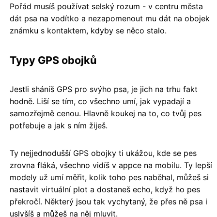
Pořád musíš používat selský rozum - v centru města
dát psa na vodítko a nezapomenout mu dát na obojek
známku s kontaktem, kdyby se něco stalo.
Typy GPS obojků
Jestli sháníš GPS pro svýho psa, je jich na trhu fakt
hodně. Liší se tím, co všechno umí, jak vypadají a
samozřejmě cenou. Hlavně koukej na to, co tvůj pes
potřebuje a jak s ním žiješ.
Ty nejjednodušší GPS obojky ti ukážou, kde se pes
zrovna fláká, všechno vidíš v appce na mobilu. Ty lepší
modely už umí měřit, kolik toho pes naběhal, můžeš si
nastavit virtuální plot a dostaneš echo, když ho pes
překročí. Některý jsou tak vychytaný, že přes ně psa i
uslyšíš a můžeš na něj mluvit.