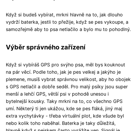
Když si budeš vybírat, mrkni hlavně na to, jak dlouho
vydrží baterka, jestli to přežije, když se pes vykoupe, a
samozřejmě aby to psa netlačilo a bylo mu to pohodlný.
Výběr správného zařízení
Když si vybíráš GPS pro svýho psa, měl bys kouknout
na pár věcí. Podle toho, jak je pes velkej a jakýho je
plemene, musíš vybrat správnou velikost, aby ho obojek
s GPS netlačil a dobře seděl. Pro malý psíky jsou super
menší a lehčí GPS, větší psi v pohodě unesou i
bytelnejší kousky. Taky mrkni na to, co všechno GPS
umí. Některý ti jen ukážou, kde se pes fláká, jiný maj
extra vychytávky - třeba virtuální plot, kde všude byl
nebo kolik toho naběhal. Baterka je taky důležitá,
hlavně když s pejskem často vyrážíte ven. Signál je