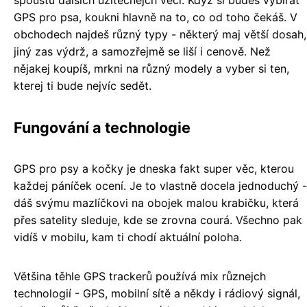
spoustu dalších užitečnejch věcí. Když si budeš vybírat
GPS pro psa, koukni hlavně na to, co od toho čekáš. V
obchodech najdeš různý typy - některý maj větší dosah,
jiný zas výdrž, a samozřejmě se liší i cenově. Než
nějakej koupíš, mrkni na různý modely a vyber si ten,
kterej ti bude nejvíc sedět.
Fungování a technologie
GPS pro psy a kočky je dneska fakt super věc, kterou
každej páníček ocení. Je to vlastně docela jednoduchý -
dáš svýmu mazlíčkovi na obojek malou krabičku, která
přes satelity sleduje, kde se zrovna courá. Všechno pak
vidíš v mobilu, kam ti chodí aktuální poloha.
Většina těhle GPS trackerů používá mix různejch
technologií - GPS, mobilní sítě a někdy i rádiový signál,