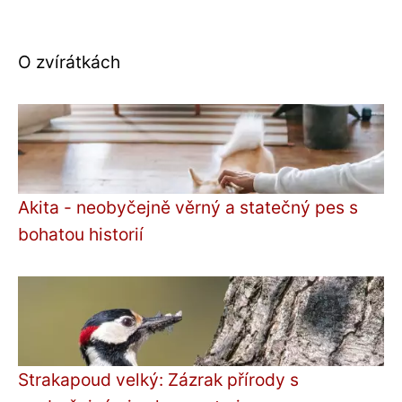
O zvírátkách
Akita - neobyčejně věrný a statečný pes s
bohatou historií
Strakapoud velký: Zázrak přírody s