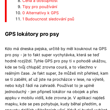
Cena a dostupnost
Tipy pro používání
0 Alternativy k GPS
1 Budoucnost sledování psů
GPS lokátory pro psy
Kdo má dneska pejska, určitě by měl kouknout na GPS
pro psy - je to fakt super vychytávka, která se teď
hodně rozjíždí. Tyhle GPS pro psy ti v pohodě ukážou,
kde se tvůj chlupáč zrovna courá, a to všechno v
reálným čase. Je fakt super, že můžeš mít přehled, kam
se ti zaběhl, ať už jste na procházce v lese, na výletě,
nebo když řádí na zahradě. Používat to je uplně
jednoduchý - jen připneš lokátor na obojek a přes
appku v mobilu vidíš, kde zrovna je. V aplikaci najdeš
mapku, kde se pes pohybuje, kudy běhal předtím, a