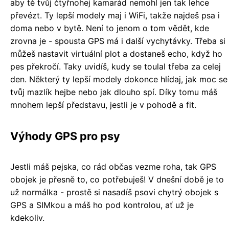
aby tě tvůj čtyřnohej kamarád nemohl jen tak lehce
převézt. Ty lepší modely maj i WiFi, takže najdeš psa i
doma nebo v bytě. Není to jenom o tom vědět, kde
zrovna je - spousta GPS má i další vychytávky. Třeba si
můžeš nastavit virtuální plot a dostaneš echo, když ho
pes překročí. Taky uvidíš, kudy se toulal třeba za celej
den. Některý ty lepší modely dokonce hlídaj, jak moc se
tvůj mazlík hejbe nebo jak dlouho spí. Díky tomu máš
mnohem lepší představu, jestli je v pohodě a fit.
Výhody GPS pro psy
Jestli máš pejska, co rád občas vezme roha, tak GPS
obojek je přesně to, co potřebuješ! V dnešní době je to
už normálka - prostě si nasadíš psovi chytrý obojek s
GPS a SIMkou a máš ho pod kontrolou, ať už je
kdekoliv.