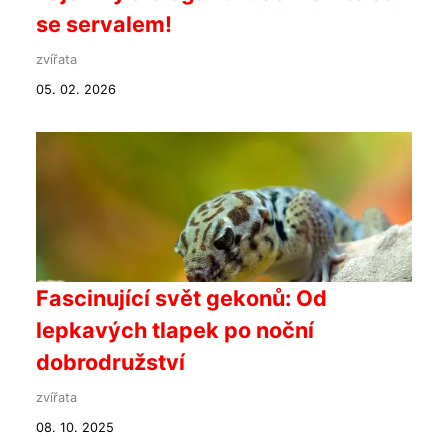
se servalem!
zvířata
05. 02. 2026
Fascinující svět gekonů: Od
lepkavých tlapek po noční
dobrodružství
zvířata
08. 10. 2025