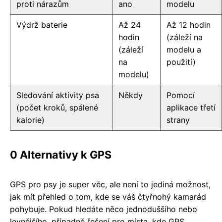
proti nárazům
ano
modelu
Výdrž baterie
Až 24
Až 12 hodin
hodin
(záleží na
(záleží
modelu a
na
použití)
modelu)
Sledování aktivity psa
Někdy
Pomocí
(počet kroků, spálené
aplikace třetí
kalorie)
strany
0 Alternativy k GPS
GPS pro psy je super věc, ale není to jediná možnost,
jak mít přehled o tom, kde se váš čtyřnohý kamarád
pohybuje. Pokud hledáte něco jednoduššího nebo
levnějšího, případně řešení pro místa, kde GPS