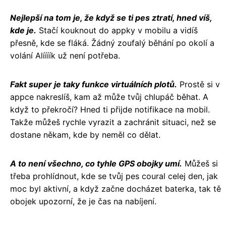
Nejlepší na tom je, že když se ti pes ztratí, hned víš,
kde je.
Stačí kouknout do appky v mobilu a vidíš
přesně, kde se fláká. Žádný zoufalý běhání po okolí a
volání Alíííík už není potřeba.
Fakt super je taky funkce virtuálních plotů.
Prostě si v
appce nakreslíš, kam až může tvůj chlupáč běhat. A
když to překročí? Hned ti přijde notifikace na mobil.
Takže můžeš rychle vyrazit a zachránit situaci, než se
dostane někam, kde by neměl co dělat.
A to není všechno, co tyhle GPS obojky umí.
Můžeš si
třeba prohlídnout, kde se tvůj pes coural celej den, jak
moc byl aktivní, a když začne docházet baterka, tak tě
obojek upozorní, že je čas na nabíjení.