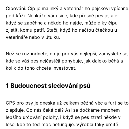
Čipování: Čip je malinký a veterinář ho pejskovi vpíchne
pod kůži. Neukáže vám sice, kde přesně pes je, ale
když se zaběhne a někdo ho najde, může díky čipu
zjistit, komu patří. Stačí, když ho načtou čtečkou u
veterináře nebo v útulku.
Než se rozhodnete, co je pro vás nejlepší, zamyslete se,
kde se váš pes nejčastěji pohybuje, jak daleko běhá a
kolik do toho chcete investovat.
1 Budoucnost sledování psů
GPS pro psy je dneska už celkem běžná věc a furt se to
zlepšuje. Co nás čeká dál? Asi se dočkáme mnohem
lepšího určování polohy, i když se pes ztratí někde v
lese, kde to teď moc nefunguje. Výrobci taky určitě