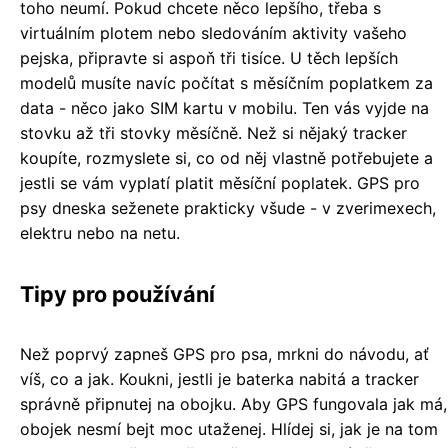
toho neumí. Pokud chcete něco lepšího, třeba s
virtuálním plotem nebo sledováním aktivity vašeho
pejska, připravte si aspoň tři tisíce. U těch lepších
modelů musíte navíc počítat s měsíčním poplatkem za
data - něco jako SIM kartu v mobilu. Ten vás vyjde na
stovku až tři stovky měsíčně. Než si nějaký tracker
koupíte, rozmyslete si, co od něj vlastně potřebujete a
jestli se vám vyplatí platit měsíční poplatek. GPS pro
psy dneska seženete prakticky všude - v zverimexech,
elektru nebo na netu.
Tipy pro používání
Než poprvý zapneš GPS pro psa, mrkni do návodu, ať
víš, co a jak. Koukni, jestli je baterka nabitá a tracker
správně připnutej na obojku. Aby GPS fungovala jak má,
obojek nesmí bejt moc utaženej. Hlídej si, jak je na tom