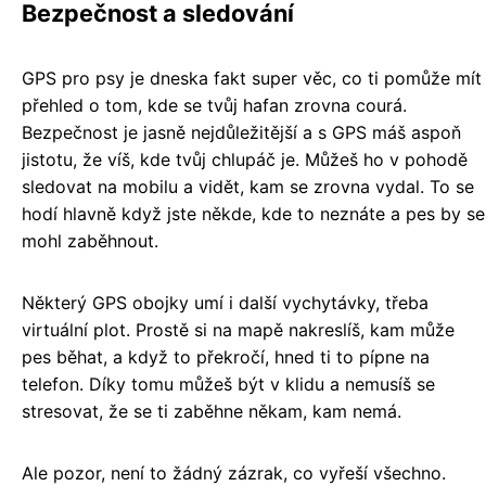
Bezpečnost a sledování
GPS pro psy je dneska fakt super věc, co ti pomůže mít
přehled o tom, kde se tvůj hafan zrovna courá.
Bezpečnost je jasně nejdůležitější a s GPS máš aspoň
jistotu, že víš, kde tvůj chlupáč je. Můžeš ho v pohodě
sledovat na mobilu a vidět, kam se zrovna vydal. To se
hodí hlavně když jste někde, kde to neznáte a pes by se
mohl zaběhnout.
Některý GPS obojky umí i další vychytávky, třeba
virtuální plot. Prostě si na mapě nakreslíš, kam může
pes běhat, a když to překročí, hned ti to pípne na
telefon. Díky tomu můžeš být v klidu a nemusíš se
stresovat, že se ti zaběhne někam, kam nemá.
Ale pozor, není to žádný zázrak, co vyřeší všechno.