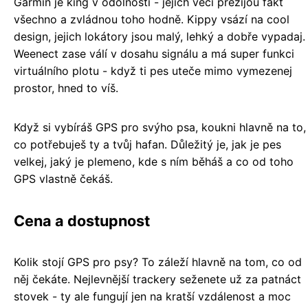
Garmin je king v odolnosti - jejich věci přežijou fakt
všechno a zvládnou toho hodně. Kippy vsází na cool
design, jejich lokátory jsou malý, lehký a dobře vypadaj.
Weenect zase válí v dosahu signálu a má super funkci
virtuálního plotu - když ti pes uteče mimo vymezenej
prostor, hned to víš.
Když si vybíráš GPS pro svýho psa, koukni hlavně na to,
co potřebuješ ty a tvůj hafan. Důležitý je, jak je pes
velkej, jaký je plemeno, kde s ním běháš a co od toho
GPS vlastně čekáš.
Cena a dostupnost
Kolik stojí GPS pro psy? To záleží hlavně na tom, co od
něj čekáte. Nejlevnější trackery seženete už za patnáct
stovek - ty ale fungují jen na kratší vzdálenost a moc