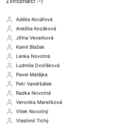
Zvířoznalci :-)
Adélia Kovářová
Anežka Kozáková
Jiřina Veverková
Kamil Blažek
Lenka Novotná
Ludmila Dvořáková
Pavel Matějka
Petr Vandrbálek
Radka Novotná
Veronika Marečková
Vítek Novotný
Vlastimil Tichý