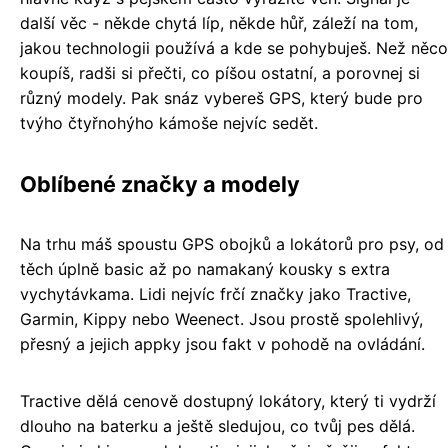
další věc - někde chytá líp, někde hůř, záleží na tom,
jakou technologii používá a kde se pohybuješ. Než něco
koupíš, radši si přečti, co píšou ostatní, a porovnej si
různý modely. Pak snáz vybereš GPS, který bude pro
tvýho čtyřnohýho kámoše nejvíc sedět.
Oblíbené značky a modely
Na trhu máš spoustu GPS obojků a lokátorů pro psy, od
těch úplně basic až po namakaný kousky s extra
vychytávkama. Lidi nejvíc frčí značky jako Tractive,
Garmin, Kippy nebo Weenect. Jsou prostě spolehlivý,
přesný a jejich appky jsou fakt v pohodě na ovládání.
Tractive dělá cenově dostupný lokátory, který ti vydrží
dlouho na baterku a ještě sledujou, co tvůj pes dělá.