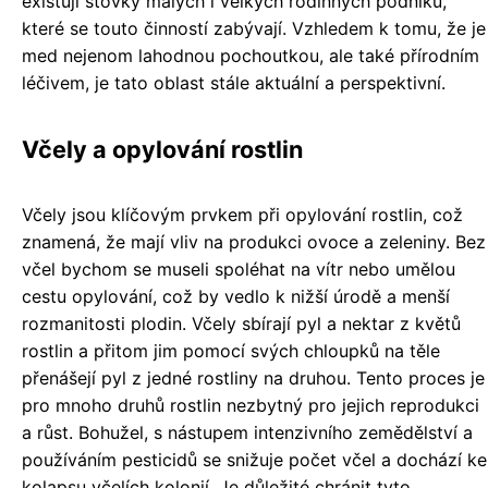
existují stovky malých i velkých rodinných podniků,
které se touto činností zabývají. Vzhledem k tomu, že je
med nejenom lahodnou pochoutkou, ale také přírodním
léčivem, je tato oblast stále aktuální a perspektivní.
Včely a opylování rostlin
Včely jsou klíčovým prvkem při opylování rostlin, což
znamená, že mají vliv na produkci ovoce a zeleniny. Bez
včel bychom se museli spoléhat na vítr nebo umělou
cestu opylování, což by vedlo k nižší úrodě a menší
rozmanitosti plodin. Včely sbírají pyl a nektar z květů
rostlin a přitom jim pomocí svých chloupků na těle
přenášejí pyl z jedné rostliny na druhou. Tento proces je
pro mnoho druhů rostlin nezbytný pro jejich reprodukci
a růst. Bohužel, s nástupem intenzivního zemědělství a
používáním pesticidů se snižuje počet včel a dochází ke
kolapsu včelích kolonií. Je důležité chránit tyto