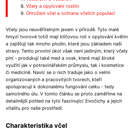
Včely a opylování rostlin
Ohrožení včel a ochrana včelích populací
Včely jsou neuvěřitelným jevem v přírodě. Tyto malé
hmyzí tvorové totiž mají klíčovou roli v opylování květin
a zajišťují tak mnoho plodin, které jsou základem naší
stravy. Tento prvotní úkol však není jediným, který včely
plní - produkují také med a vosk, které mají široké
využití jak v potravinářském průmyslu, tak i kosmetice
či medicíně. Navíc se o nich traduje jako o velmi
organizovaných a pracovitých tvorech, kteří
spolupracují k dokonalému fungování celku - tedy
samotného úlu. V tomto článku se proto zaměříme na
detailnější pohled na tyto fascinující živočichy a jejich
vitalitu pro naše prostředí.
Charakteristika včel