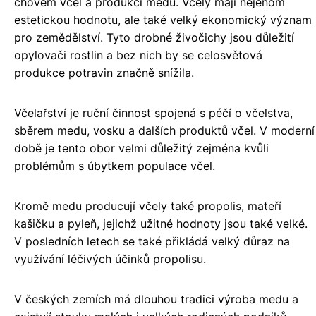
chovem včel a produkci medu. Včely mají nejenom
estetickou hodnotu, ale také velký ekonomický význam
pro zemědělství. Tyto drobné živočichy jsou důležití
opylovači rostlin a bez nich by se celosvětová
produkce potravin značně snížila.
Včelařství je ruční činnost spojená s péčí o včelstva,
sběrem medu, vosku a dalších produktů včel. V moderní
době je tento obor velmi důležitý zejména kvůli
problémům s úbytkem populace včel.
Kromě medu producují včely také propolis, mateří
kašičku a pyleň, jejichž užitné hodnoty jsou také velké.
V posledních letech se také přikládá velký důraz na
využívání léčivých účinků propolisu.
V českých zemích má dlouhou tradici výroba medu a