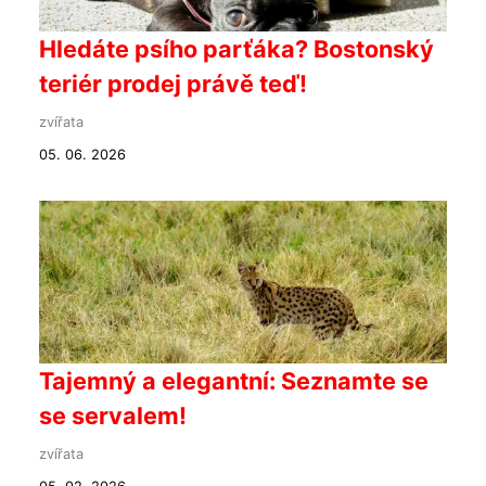
Hledáte psího parťáka? Bostonský
teriér prodej právě teď!
zvířata
05. 06. 2026
Tajemný a elegantní: Seznamte se
se servalem!
zvířata