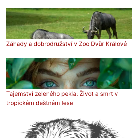
Záhady a dobrodružství v Zoo Dvůr Králové
Tajemství zeleného pekla: Život a smrt v
tropickém deštném lese