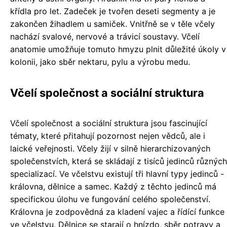
křídla pro let. Zadeček je tvořen deseti segmenty a je
zakončen žihadlem u samiček. Vnitřně se v těle včely
nachází svalové, nervové a trávicí soustavy. Včelí
anatomie umožňuje tomuto hmyzu plnit důležité úkoly v
kolonii, jako sběr nektaru, pylu a výrobu medu.
Včelí společnost a sociální struktura
Včelí společnost a sociální struktura jsou fascinující
tématy, které přitahují pozornost nejen vědců, ale i
laické veřejnosti. Včely žijí v silně hierarchizovaných
společenstvích, která se skládají z tisíců jedinců různých
specializací. Ve včelstvu existují tři hlavní typy jedinců -
královna, dělnice a samec. Každý z těchto jedinců má
specifickou úlohu ve fungování celého společenství.
Královna je zodpovědná za kladení vajec a řídící funkce
ve včelstvu. Dělnice se starají o hnízdo, sběr potravy a