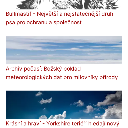
Bullmastif - Největší a nejstatečnější druh
psa pro ochranu a společnost
Archiv počasí: Božský poklad
meteorologických dat pro milovníky přírody
Krásní a hraví - Yorkshire teriéři hledají nový