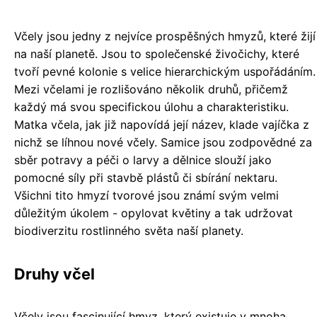
Včely jsou jedny z nejvíce prospěšných hmyzů, které žijí
na naší planetě. Jsou to společenské živočichy, které
tvoří pevné kolonie s velice hierarchickým uspořádáním.
Mezi včelami je rozlišováno několik druhů, přičemž
každý má svou specifickou úlohu a charakteristiku.
Matka včela, jak již napovídá její název, klade vajíčka z
nichž se líhnou nové včely. Samice jsou zodpovědné za
sběr potravy a péči o larvy a dělnice slouží jako
pomocné síly při stavbě plástů či sbírání nektaru.
Všichni tito hmyzí tvorové jsou známí svým velmi
důležitým úkolem - opylovat květiny a tak udržovat
biodiverzitu rostlinného světa naší planety.
Druhy včel
Včely jsou fascinující hmyz, který existuje v mnoha