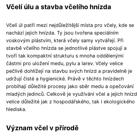
Včelí úlu a stavba včelího hnízda
Včelí úl patří mezi nejdůležitější místa pro včely, kde se
nachází jejich hnízda. Ty jsou tvořena speciálním
voskovým plástvím, která včely samy vytvářejí. Při
stavbě včelího hnízda se jednotlivé plástve spojují a
tvoří tak kompaktní strukturu s mnoha oddělenými
částmi pro uložení medu, pylu a larev. Včely velice
pečlivě dohlížejí na stavbu svých hnízd a pravidelně je
udržují čisté a hygienické. Právě v těchto hnízdech
probíhají důležité procesy jako sběr medu a opečování
mladých jedinců. Celkově je využívání včel a jejich hnízd
velice důležité jak z hospodářského, tak i ekologického
hlediska.
Význam včel v přírodě