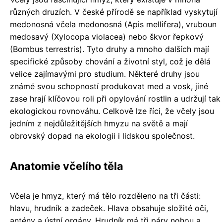
různých druzích. V české přírodě se například vyskytují
medonosná včela medonosná (Apis mellifera), vruboun
medosavý (Xylocopa violacea) nebo škvor řepkový
(Bombus terrestris). Tyto druhy a mnoho dalších mají
specifické způsoby chování a životní styl, což je dělá
velice zajímavými pro studium. Některé druhy jsou
známé svou schopností produkovat med a vosk, jiné
zase hrají klíčovou roli při opylování rostlin a udržují tak
ekologickou rovnováhu. Celkově lze říci, že včely jsou
jedním z nejdůležitějších hmyzu na světě a mají
obrovský dopad na ekologii i lidskou společnost.
Anatomie včelího těla
Včela je hmyz, který má tělo rozděleno na tři části:
hlavu, hrudník a zadeček. Hlava obsahuje složité oči,
antény a ústní orgány. Hrudník má tři páry nohou a