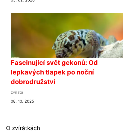
05. 02. 2026
Fascinující svět gekonů: Od
lepkavých tlapek po noční
dobrodružství
zvířata
08. 10. 2025
O zvírátkách