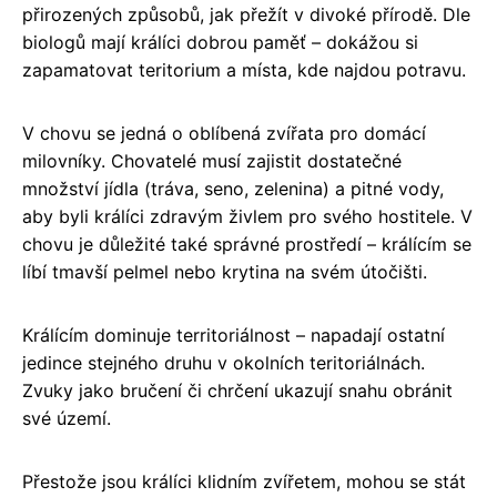
přirozených způsobů, jak přežít v divoké přírodě. Dle
biologů mají králíci dobrou paměť – dokážou si
zapamatovat teritorium a místa, kde najdou potravu.
V chovu se jedná o oblíbená zvířata pro domácí
milovníky. Chovatelé musí zajistit dostatečné
množství jídla (tráva, seno, zelenina) a pitné vody,
aby byli králíci zdravým živlem pro svého hostitele. V
chovu je důležité také správné prostředí – králícím se
líbí tmavší pelmel nebo krytina na svém útočišti.
Králícím dominuje territoriálnost – napadají ostatní
jedince stejného druhu v okolních teritoriálnách.
Zvuky jako bručení či chrčení ukazují snahu obránit
své území.
Přestože jsou králíci klidním zvířetem, mohou se stát