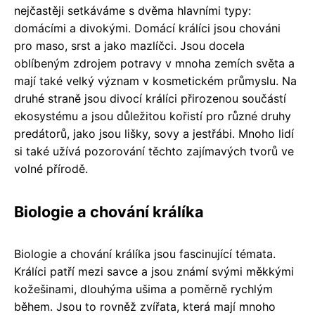
nejčastěji setkáváme s dvěma hlavními typy:
domácími a divokými. Domácí králíci jsou chováni
pro maso, srst a jako mazlíčci. Jsou docela
oblíbeným zdrojem potravy v mnoha zemích světa a
mají také velký význam v kosmetickém průmyslu. Na
druhé straně jsou divocí králíci přirozenou součástí
ekosystému a jsou důležitou kořistí pro různé druhy
predátorů, jako jsou lišky, sovy a jestřábi. Mnoho lidí
si také užívá pozorování těchto zajímavých tvorů ve
volné přírodě.
Biologie a chování králíka
Biologie a chování králíka jsou fascinující témata.
Králíci patří mezi savce a jsou známí svými měkkými
kožešinami, dlouhýma ušima a poměrně rychlým
během. Jsou to rovněž zvířata, která mají mnoho