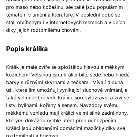
pro maso nebo kožešinu, ale také jsou populárním
tématem v umění a literatuře. V poslední době se
stali oblíbeným i v internetových memech a videích
díky jejich roztomilému chování.
Popis králíka
Králík je malé zvíře se zploštělou hlavou a měkkým
kožichem. Většinou jsou králíci bílé, šedé nebo hnědé
barvy s různými skvrnami a tečkami. Mívají dlouhá
uši, které jim umožňují vynikající sluchové vnímání, a
také velmi dobře vidí. Králíci jsou býložravci a živí se
listy, bylinami, kořeny a senem. Navzdory svému
měkkému vzhledu mají králíci velmi silné zadní nohy,
kterými dokážou rychle utéct před nebezpečím.
Králíci jsou oblíbenými domácími mazlíčky díky své
roztomilosti a hravosti.