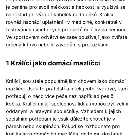
je ceněna pro svoji měkkost a hebkost, a využívá se
například při výrobě kabelek či doplňků. Králíci
rovněž nachází uplatnění i v medicíně, konkrétně v
testování kosmetických produktů či léčiv na nemoce.
Ve sportovním odvětví se zase používají jako zvířata
určená k lovu nebo k závodům s překážkami.
1 Králíci jako domácí mazlíčci
Králíci jsou stále populárnějším chovem jako domácí
mazlíčci. Jsou to přátelští a inteligentní tvorové, kteří
potřebují o něco více péče než například pes či
kočka. Králíci milují společnost lidí a mohou být velmi
oddanými a hravými společníky. Vzhledem k jejich
sociálním potřebám je však důležité chovat je v
párech nebo skupinách. Pokud se rozhodnete pro
králíka jako domácího mazlíčka, dejte mu dostatek