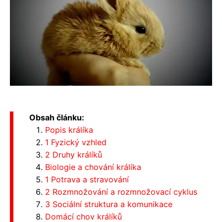
Obsah článku:
Popis králíka
1 Fyzický vzhled
2 Druhy králíků
Biologie a chování králíka
1 Potrava a stravování
2 Rozmnožování a rozmnožovací cyklus
3 Sociální struktura a komunikace
Domácí chov králíků