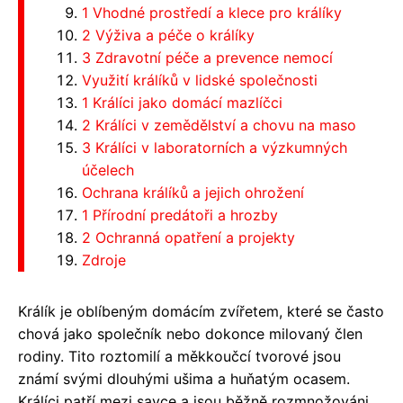
1 Vhodné prostředí a klece pro králíky
2 Výživa a péče o králíky
3 Zdravotní péče a prevence nemocí
Využití králíků v lidské společnosti
1 Králíci jako domácí mazlíčci
2 Králíci v zemědělství a chovu na maso
3 Králíci v laboratorních a výzkumných
účelech
Ochrana králíků a jejich ohrožení
1 Přírodní predátoři a hrozby
2 Ochranná opatření a projekty
Zdroje
Králík je oblíbeným domácím zvířetem, které se často
chová jako společník nebo dokonce milovaný člen
rodiny. Tito roztomilí a měkkoučcí tvorové jsou
známí svými dlouhými ušima a huňatým ocasem.
Králíci patří mezi savce a jsou běžně rozmnožováni