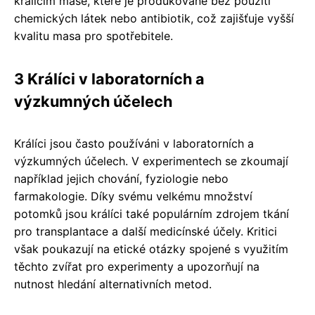
králičím mase, které je produkované bez použití
chemických látek nebo antibiotik, což zajišťuje vyšší
kvalitu masa pro spotřebitele.
3 Králíci v laboratorních a
výzkumných účelech
Králíci jsou často používáni v laboratorních a
výzkumných účelech. V experimentech se zkoumají
například jejich chování, fyziologie nebo
farmakologie. Díky svému velkému množství
potomků jsou králíci také populárním zdrojem tkání
pro transplantace a další medicínské účely. Kritici
však poukazují na etické otázky spojené s využitím
těchto zvířat pro experimenty a upozorňují na
nutnost hledání alternativních metod.