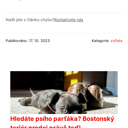
Našli jste v článku chybu?
Kontaktujte nás
Publikováno: 17. 10. 2023
Kategorie:
zvířata
Hledáte psího parťáka? Bostonský
teriér prodej právě teď!