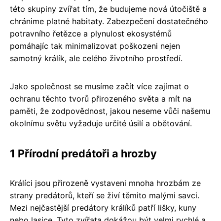
této skupiny zvířat tím, že budujeme nová útočiště a
chránime platné habitaty. Zabezpečení dostatečného
potravního řetězce a plynulost ekosystémů
pomáhajíc tak minimalizovat poškozeni nejen
samotný králík, ale celého životního prostředí.
Jako společnost se musíme začít více zajímat o
ochranu těchto tvorů přirozeného světa a mít na
paměti, že zodpovědnost, jakou neseme vůči našemu
okolnímu světu vyžaduje určité úsilí a obětování.
1 Přírodní predátoři a hrozby
Králíci jsou přirozeně vystaveni mnoha hrozbám ze
strany predátorů, kteří se živí těmito malými savci.
Mezi nejčastější predátory králíků patří lišky, kuny
nebo lasice. Tyto zvířata dokážou být velmi rychlé a