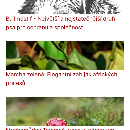
Bullmastif - Největší a nejstatečnější druh
psa pro ochranu a společnost
Mamba zelená: Elegantní zabiják afrických
pralesů
Muchomůrka: Tajemná krása s jedovatým