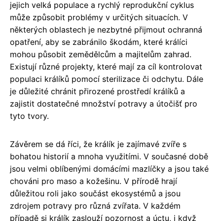
jejich velká populace a rychlý reprodukční cyklus
může způsobit problémy v určitých situacích. V
některých oblastech je nezbytné přijmout ochranná
opatření, aby se zabránilo škodám, které králíci
mohou působit zemědělcům a majitelům zahrad.
Existují různé projekty, které mají za cíl kontrolovat
populaci králíků pomocí sterilizace či odchytu. Dále
je důležité chránit přirozené prostředí králíků a
zajistit dostatečné množství potravy a útočišť pro
tyto tvory.
Závěrem se dá říci, že králík je zajímavé zvíře s
bohatou historií a mnoha využitími. V současné době
jsou velmi oblíbenými domácími mazlíčky a jsou také
chováni pro maso a kožešinu. V přírodě hrají
důležitou roli jako součást ekosystémů a jsou
zdrojem potravy pro různá zvířata. V každém
případě si králík zaslouží pozornost a úctu, i když