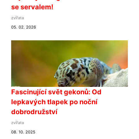
se servalem!
zvířata
05. 02. 2026
Fascinující svět gekonů: Od
lepkavých tlapek po noční
dobrodružství
zvířata
08. 10. 2025