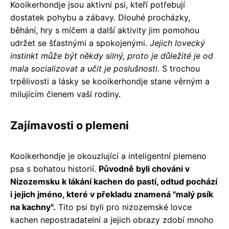
Kooikerhondje jsou aktivní psi, kteří potřebují
dostatek pohybu a zábavy. Dlouhé procházky,
běhání, hry s míčem a další aktivity jim pomohou
udržet se šťastnými a spokojenými.
Jejich lovecký
instinkt může být někdy silný, proto je důležité je od
mala socializovat a učit je poslušnosti.
S trochou
trpělivosti a lásky se kooikerhondje stane věrným a
milujícím členem vaší rodiny.
Zajímavosti o plemeni
Kooikerhondje je okouzlující a inteligentní plemeno
psa s bohatou historií.
Původně byli chováni v
Nizozemsku k lákání kachen do pastí, odtud pochází
i jejich jméno, které v překladu znamená "malý psík
na kachny".
Tito psi byli pro nizozemské lovce
kachen nepostradatelní a jejich obrazy zdobí mnoho