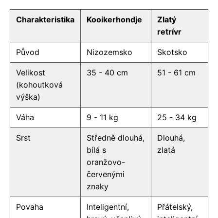
Charakteristika
Kooikerhondje
Zlatý
retrívr
Původ
Nizozemsko
Skotsko
Velikost
35 - 40 cm
51 - 61 cm
(kohoutková
výška)
Váha
9 - 11 kg
25 - 34 kg
Srst
Středně dlouhá,
Dlouhá,
bílá s
zlatá
oranžovo-
červenými
znaky
Povaha
Inteligentní,
Přátelský,