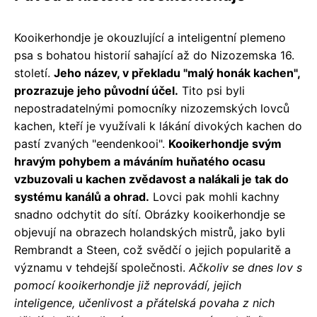
Kooikerhondje je okouzlující a inteligentní plemeno
psa s bohatou historií sahající až do Nizozemska 16.
století.
Jeho název, v překladu "malý honák kachen",
prozrazuje jeho původní účel.
Tito psi byli
nepostradatelnými pomocníky nizozemských lovců
kachen, kteří je využívali k lákání divokých kachen do
pastí zvaných "eendenkooi".
Kooikerhondje svým
hravým pohybem a máváním huňatého ocasu
vzbuzovali u kachen zvědavost a nalákali je tak do
systému kanálů a ohrad.
Lovci pak mohli kachny
snadno odchytit do sítí. Obrázky kooikerhondje se
objevují na obrazech holandských mistrů, jako byli
Rembrandt a Steen, což svědčí o jejich popularitě a
významu v tehdejší společnosti.
Ačkoliv se dnes lov s
pomocí kooikerhondje již neprovádí, jejich
inteligence, učenlivost a přátelská povaha z nich