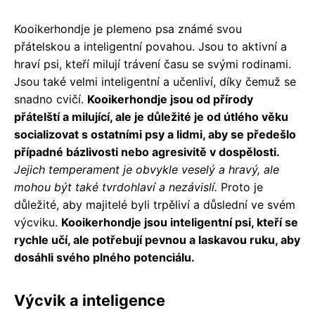
Kooikerhondje je plemeno psa známé svou
přátelskou a inteligentní povahou. Jsou to aktivní a
hraví psi, kteří milují trávení času se svými rodinami.
Jsou také velmi inteligentní a učenliví, díky čemuž se
snadno cvičí.
Kooikerhondje jsou od přírody
přátelští a milující, ale je důležité je od útlého věku
socializovat s ostatními psy a lidmi, aby se předešlo
případné bázlivosti nebo agresivitě v dospělosti.
Jejich temperament je obvykle veselý a hravý, ale
mohou být také tvrdohlaví a nezávislí.
Proto je
důležité, aby majitelé byli trpěliví a důslední ve svém
výcviku.
Kooikerhondje jsou inteligentní psi, kteří se
rychle učí, ale potřebují pevnou a laskavou ruku, aby
dosáhli svého plného potenciálu.
Výcvik a inteligence