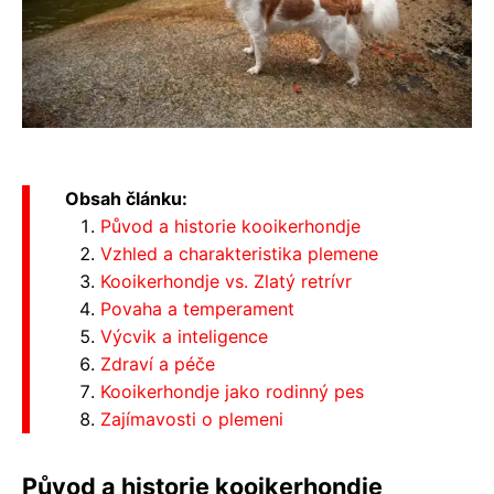
Obsah článku:
Původ a historie kooikerhondje
Vzhled a charakteristika plemene
Kooikerhondje vs. Zlatý retrívr
Povaha a temperament
Výcvik a inteligence
Zdraví a péče
Kooikerhondje jako rodinný pes
Zajímavosti o plemeni
Původ a historie kooikerhondje