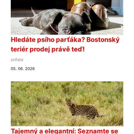
Hledáte psího parťáka? Bostonský
teriér prodej právě teď!
zvířata
05. 06. 2026
Tajemný a elegantní: Seznamte se