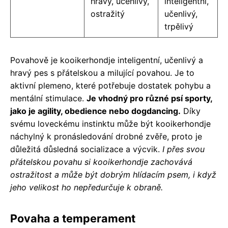
hravý, učenlivý,
inteligentní,
ostražitý
učenlivý,
trpělivý
Povahově je kooikerhondje inteligentní, učenlivý a
hravý pes s přátelskou a milující povahou. Je to
aktivní plemeno, které potřebuje dostatek pohybu a
mentální stimulace.
Je vhodný pro různé psí sporty,
jako je agility, obedience nebo dogdancing.
Díky
svému loveckému instinktu může být kooikerhondje
náchylný k pronásledování drobné zvěře, proto je
důležitá důsledná socializace a výcvik.
I přes svou
přátelskou povahu si kooikerhondje zachovává
ostražitost a může být dobrým hlídacím psem, i když
jeho velikost ho nepředurčuje k obraně.
Povaha a temperament