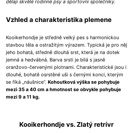
dělají skvělé rodinné psy a sportovní společníky.
Vzhled a charakteristika plemene
Kooikerhondje je středně velký pes s harmonickou
stavbou těla a ostražitým výrazem. Typická je pro něj
jeho bohatá, středně dlouhá srst, která je na dotek
jemná a hedvábná. Barva srsti je bílá s jasně
oranžovo-červenými plotnami. Charakteristické jsou i
dlouhé, bohatě osrstěné uši s černými konci, kterým
se říká „náušnice“.
Kohoutková výška se pohybuje
mezi 35 a 40 cm a hmotnost se obvykle pohybuje
mezi 9 a 11 kg.
Kooikerhondje vs. Zlatý retrívr