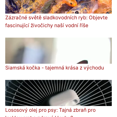
Zázračné světě sladkovodních ryb: Objevte
fascinující živočichy naší vodní říše
Siamská kočka - tajemná krása z východu
Lososový olej pro psy: Tajná zbraň pro