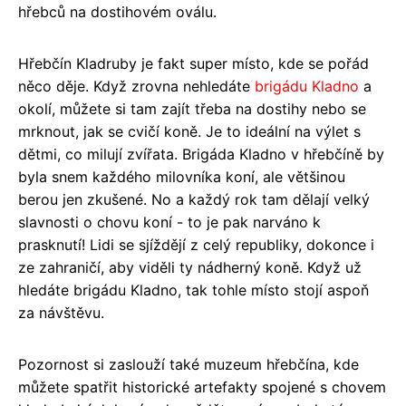
hřebců na dostihovém oválu.
Hřebčín Kladruby je fakt super místo, kde se pořád
něco děje. Když zrovna nehledáte
brigádu Kladno
a
okolí, můžete si tam zajít třeba na dostihy nebo se
mrknout, jak se cvičí koně. Je to ideální na výlet s
dětmi, co milují zvířata. Brigáda Kladno v hřebčíně by
byla snem každého milovníka koní, ale většinou
berou jen zkušené. No a každý rok tam dělají velký
slavnosti o chovu koní - to je pak narváno k
prasknutí! Lidi se sjíždějí z celý republiky, dokonce i
ze zahraničí, aby viděli ty nádherný koně. Když už
hledáte brigádu Kladno, tak tohle místo stojí aspoň
za návštěvu.
Pozornost si zaslouží také muzeum hřebčína, kde
můžete spatřit historické artefakty spojené s chovem