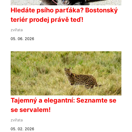
Hledáte psího parťáka? Bostonský
teriér prodej právě teď!
zvířata
05. 06. 2026
Tajemný a elegantní: Seznamte se
se servalem!
zvířata
05. 02. 2026