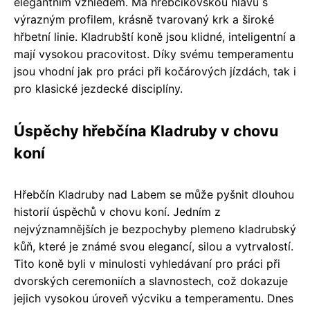
elegantním vzhledem. Má hřebčíkovskou hlavu s
výrazným profilem, krásně tvarovaný krk a široké
hřbetní linie. Kladrubští koně jsou klidné, inteligentní a
mají vysokou pracovitost. Díky svému temperamentu
jsou vhodní jak pro práci při kočárových jízdách, tak i
pro klasické jezdecké disciplíny.
Úspěchy hřebčína Kladruby v chovu
koní
Hřebčín Kladruby nad Labem se může pyšnit dlouhou
historií úspěchů v chovu koní. Jedním z
nejvýznamnějších je bezpochyby plemeno kladrubský
kůň, které je známé svou elegancí, silou a vytrvalostí.
Tito koně byli v minulosti vyhledávaní pro práci při
dvorských ceremoniích a slavnostech, což dokazuje
jejich vysokou úroveň výcviku a temperamentu. Dnes