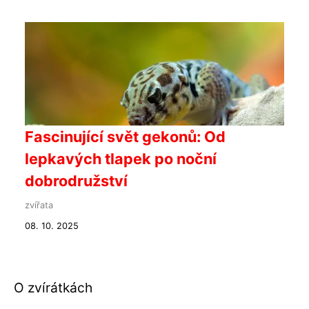
Fascinující svět gekonů: Od
lepkavých tlapek po noční
dobrodružství
zvířata
08. 10. 2025
O zvírátkách