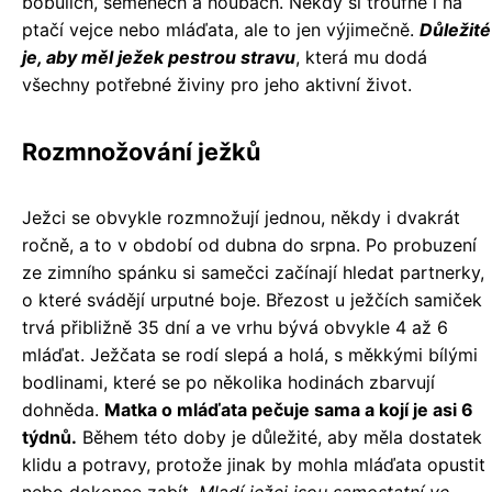
bobulích, semenech a houbách. Někdy si troufne i na
ptačí vejce nebo mláďata, ale to jen výjimečně.
Důležité
je, aby měl ježek pestrou stravu
, která mu dodá
všechny potřebné živiny pro jeho aktivní život.
Rozmnožování ježků
Ježci se obvykle rozmnožují jednou, někdy i dvakrát
ročně, a to v období od dubna do srpna. Po probuzení
ze zimního spánku si samečci začínají hledat partnerky,
o které svádějí urputné boje. Březost u ježčích samiček
trvá přibližně 35 dní a ve vrhu bývá obvykle 4 až 6
mláďat. Ježčata se rodí slepá a holá, s měkkými bílými
bodlinami, které se po několika hodinách zbarvují
dohněda.
Matka o mláďata pečuje sama a kojí je asi 6
týdnů.
Během této doby je důležité, aby měla dostatek
klidu a potravy, protože jinak by mohla mláďata opustit