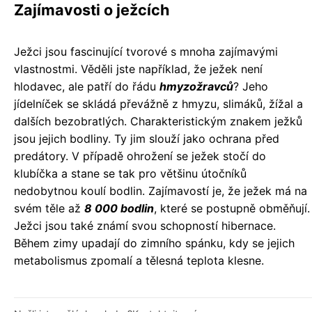
Zajímavosti o ježcích
Ježci jsou fascinující tvorové s mnoha zajímavými
vlastnostmi. Věděli jste například, že ježek není
hlodavec, ale patří do řádu
hmyzožravců
? Jeho
jídelníček se skládá převážně z hmyzu, slimáků, žížal a
dalších bezobratlých. Charakteristickým znakem ježků
jsou jejich bodliny. Ty jim slouží jako ochrana před
predátory. V případě ohrožení se ježek stočí do
klubíčka a stane se tak pro většinu útočníků
nedobytnou koulí bodlin. Zajímavostí je, že ježek má na
svém těle až
8 000 bodlin
, které se postupně obměňují.
Ježci jsou také známí svou schopností hibernace.
Během zimy upadají do zimního spánku, kdy se jejich
metabolismus zpomalí a tělesná teplota klesne.