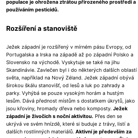
populace je ohrožena ztrátou přirozeného prostředí a
používáním pesticidů.
Rozšíření a stanoviště
Ježek západní je rozšířený v mírném pásu Evropy, od
Portugalska a Irska na západě až po západní Polsko a
Slovensko na východě. Vyskytuje se také na jihu
Skandinávie. Zavlečen byl i do některých dalších oblastí
světa, například na Nový Zéland. Ježek západní obývá
širokou škálu stanovišť, od lesů a luk po zahrady a
parky. Vyhýbá se pouze vysokým horám a hustým
lesům. Dává přednost místům s dostatkem úkrytů, jako
jsou křoviny, hromady dřeva nebo komposty.
Ježek
západní je živočich s noční aktivitou.
Přes den se
ukrývá ve svém hnízdě, které si buduje z trávy, listí a
dalších rostlinných materiálů.
Aktivní je především za