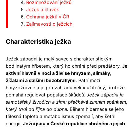
Rozmnožování ježků
Ježek a člověk
Ochrana ježků v ČR
Zajímavosti o ježcích
Charakteristika ježka
Ježek západní je malý savec s charakteristickým
bodlinatým hřbetem, který ho chrání před predátory.
Je
aktivní hlavně v noci a živí se hmyzem, slimáky,
žížalami a dalšími bezobratlými.
Patří mezi
hmyzožravce a je pro zahradu velmi užitečný, protože
pomáhá regulovat populace škůdců.
Ježek západní je
samotářský živočich a zimu přečkává zimním spánkem,
který trvá od října do dubna.
Během hibernace se jeho
tělesná teplota a metabolismus zpomalí, aby šetřil
energii.
Ježci jsou v České republice chráněni a jejich