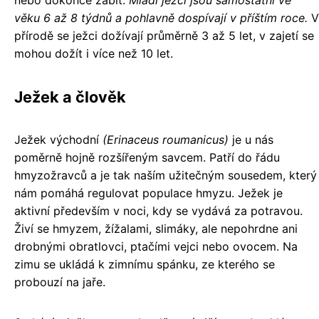
nebo dokonce zabít.
Mladí ježci jsou samostatní ve
věku 6 až 8 týdnů a pohlavně dospívají v příštím roce.
V
přírodě se ježci dožívají průměrně 3 až 5 let, v zajetí se
mohou dožít i více než 10 let.
Ježek a člověk
Ježek východní
(Erinaceus roumanicus)
je u nás
poměrně hojně rozšířeným savcem. Patří do řádu
hmyzožravců a je tak naším užitečným sousedem, který
nám pomáhá regulovat populace hmyzu. Ježek je
aktivní především v noci, kdy se vydává za potravou.
Živí se hmyzem, žížalami, slimáky, ale nepohrdne ani
drobnými obratlovci, ptačími vejci nebo ovocem. Na
zimu se ukládá k zimnímu spánku, ze kterého se
probouzí na jaře.