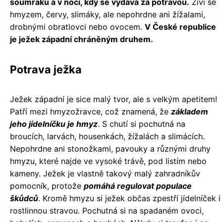
soumraku a v noci, kdy se vydává za potravou.
Živí se
hmyzem, červy, slimáky, ale nepohrdne ani žížalami,
drobnými obratlovci nebo ovocem.
V České republice
je ježek západní chráněným druhem.
Potrava ježka
Ježek západní je sice malý tvor, ale s velkým apetitem!
Patří mezi hmyzožravce, což znamená, že
základem
jeho jídelníčku je hmyz
. S chutí si pochutná na
broucích, larvách, housenkách, žížalách a slimácích.
Nepohrdne ani stonožkami, pavouky a různými druhy
hmyzu, které najde ve vysoké trávě, pod listím nebo
kameny. Ježek je vlastně takový malý zahradníkův
pomocník, protože
pomáhá regulovat populace
škůdců
. Kromě hmyzu si ježek občas zpestří jídelníček i
rostlinnou stravou. Pochutná si na spadaném ovoci,