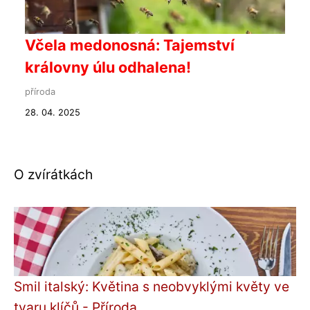
Včela medonosná: Tajemství
královny úlu odhalena!
příroda
28. 04. 2025
O zvírátkách
Smil italský: Květina s neobvyklými květy ve
tvaru klíčů - Příroda