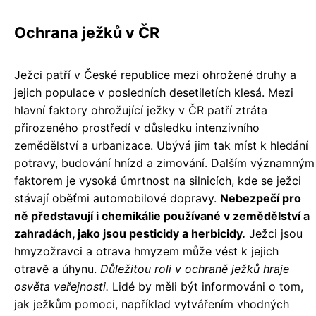
Ochrana ježků v ČR
Ježci patří v České republice mezi ohrožené druhy a
jejich populace v posledních desetiletích klesá. Mezi
hlavní faktory ohrožující ježky v ČR patří ztráta
přirozeného prostředí v důsledku intenzivního
zemědělství a urbanizace. Ubývá jim tak míst k hledání
potravy, budování hnízd a zimování. Dalším významným
faktorem je vysoká úmrtnost na silnicích, kde se ježci
stávají oběťmi automobilové dopravy.
Nebezpečí pro
ně představují i chemikálie používané v zemědělství a
zahradách, jako jsou pesticidy a herbicidy.
Ježci jsou
hmyzožravci a otrava hmyzem může vést k jejich
otravě a úhynu.
Důležitou roli v ochraně ježků hraje
osvěta veřejnosti.
Lidé by měli být informováni o tom,
jak ježkům pomoci, například vytvářením vhodných