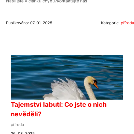
Našli jste v článku chybu?
Kontaktujte nás
Publikováno: 07. 01. 2025
Kategorie:
příroda
Tajemství labutí: Co jste o nich
nevěděli?
příroda
26. 08. 2025