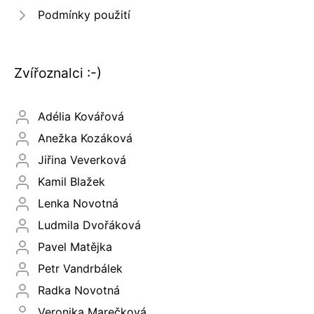
Podmínky použití
Zvířoznalci :-)
Adélia Kovářová
Anežka Kozáková
Jiřina Veverková
Kamil Blažek
Lenka Novotná
Ludmila Dvořáková
Pavel Matějka
Petr Vandrbálek
Radka Novotná
Veronika Marečková