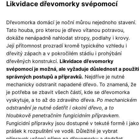
Likvidace dřevomorky svépomocí
Dřevomorka domácí je noční můrou nejednoho stavení.
Tato houba, pro kterou je dřevo vítanou potravou,
dokáže nenápadně nahlodat stropy, podlahy i krovy.
Její přítomnost prozradí kromě typického vzhledu i
dřevitý zápach a v pokročilém stádiu i prohýbání
dřevěných konstrukcí.
Likvidace dřevomorky
svépomocí je možná, ale vyžaduje důslednost a použití
správných postupů a přípravků.
Nejdříve je nutné
mechanicky odstranit napadené dřevo. To znamená, že
je potřeba se zbavit všech částí, kde se dřevomorka
vyskytuje, a to až do zdravého dřeva.
Po mechanickém
odstranění je nutné ošetřit i okolní dřevo, a to
hloubkově penetračním fungicidním přípravkem.
Fungicidní přípravky jsou dostupné v tekuté formě i jako
prášek k rozpuštění ve vodě. Důležité je vybrat
přípravek určený přímo na dřevomorku a dodržet