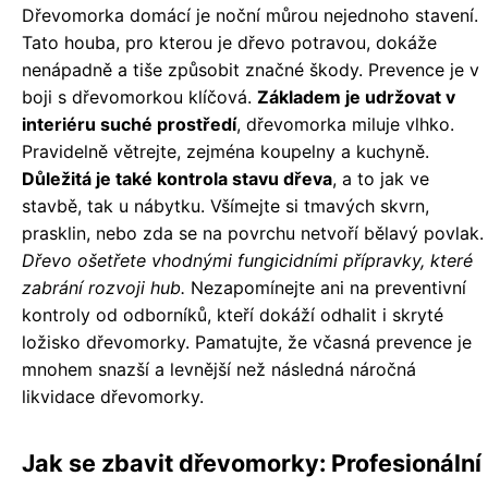
Dřevomorka domácí je noční můrou nejednoho stavení.
Tato houba, pro kterou je dřevo potravou, dokáže
nenápadně a tiše způsobit značné škody. Prevence je v
boji s dřevomorkou klíčová.
Základem je udržovat v
interiéru suché prostředí
, dřevomorka miluje vlhko.
Pravidelně větrejte, zejména koupelny a kuchyně.
Důležitá je také kontrola stavu dřeva
, a to jak ve
stavbě, tak u nábytku. Všímejte si tmavých skvrn,
prasklin, nebo zda se na povrchu netvoří bělavý povlak.
Dřevo ošetřete vhodnými fungicidními přípravky, které
zabrání rozvoji hub.
Nezapomínejte ani na preventivní
kontroly od odborníků, kteří dokáží odhalit i skryté
ložisko dřevomorky. Pamatujte, že včasná prevence je
mnohem snazší a levnější než následná náročná
likvidace dřevomorky.
Jak se zbavit dřevomorky: Profesionální