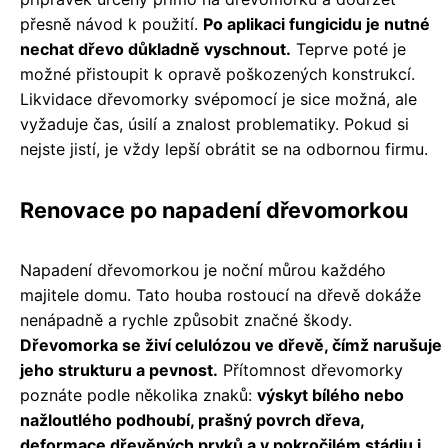
přesně návod k použití.
Po aplikaci fungicidu je nutné
nechat dřevo důkladně vyschnout.
Teprve poté je
možné přistoupit k opravě poškozených konstrukcí.
Likvidace dřevomorky svépomocí je sice možná, ale
vyžaduje čas, úsilí a znalost problematiky. Pokud si
nejste jistí, je vždy lepší obrátit se na odbornou firmu.
Renovace po napadení dřevomorkou
Napadení dřevomorkou je noční můrou každého
majitele domu. Tato houba rostoucí na dřevě dokáže
nenápadně a rychle způsobit značné škody.
Dřevomorka se živí celulózou ve dřevě, čímž narušuje
jeho strukturu a pevnost.
Přítomnost dřevomorky
poznáte podle několika znaků:
výskyt bílého nebo
nažloutlého podhoubí, prašný povrch dřeva,
deformace dřevěných prvků a v pokročilém stádiu i