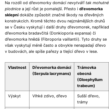
Na rozdíl od dřevomorky domácí
nevytváří tak mohutné
plodnice
a její růst je pomalejší. Přesto i
dřevomorka
sklepní
dokáže způsobit značné škody na dřevěných
konstrukcích. Kromě těchto dvou nejznámějších druhů
se v Česku vyskytují i další druhy dřevomorek, například
dřevomorka bradavčitá (Donkioporia expansa) či
dřevomorka hnědá (Fibroporia vaillantii). Tyto druhy se
však vyskytují méně často a obvykle nenapadají dřevo
v budovách, ale spíše pařezy a tlející dřevo v lese.
Vlastnost
Dřevomorka domácí
Trámovka
(Serpula lacrymans)
obecná
(Gloephyllum
trabeum)
Výskyt
Vlhké zdivo, dřevo
Sušší dřevo,
trámy