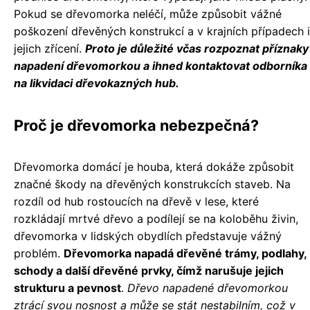
Pokud se dřevomorka neléčí, může způsobit vážné
poškození dřevěných konstrukcí a v krajních případech i
jejich zřícení.
Proto je důležité včas rozpoznat příznaky
napadení dřevomorkou a ihned kontaktovat odborníka
na likvidaci dřevokazných hub.
Proč je dřevomorka nebezpečná?
Dřevomorka domácí je houba, která dokáže způsobit
značné škody na dřevěných konstrukcích staveb. Na
rozdíl od hub rostoucích na dřevě v lese, které
rozkládají mrtvé dřevo a podílejí se na koloběhu živin,
dřevomorka v lidských obydlích představuje vážný
problém.
Dřevomorka napadá dřevěné trámy, podlahy,
schody a další dřevěné prvky, čímž narušuje jejich
strukturu a pevnost
.
Dřevo napadené dřevomorkou
ztrácí svou nosnost a může se stát nestabilním, což v