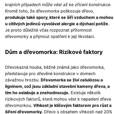
krajních případech může vést až ke zřícení konstrukce.
Kromě toho, že dřevomorka poškozuje dřevo,
produkuje také spory, které se šíří vzduchem a mohou
u citlivých jedinců vyvolávat alergie a dýchací potíže
.
Je proto důležité včas rozpoznat přítomnost
dřevomorky a přijmout opatření k její likvidaci.
Dům a dřevomorka: Rizikové faktory
Dřevokazná houba, běžně známá jako dřevomorka,
představuje pro dřevěné konstrukce v domech
závažnou hrozbu.
Dřevomorka se živí celulózou a
ligninem, což jsou základní stavební kameny dřeva, a
tím ho oslabuje a znehodnocuje.
Existuje několik
rizikových faktorů, které mohou vést k napadení dřeva
dřevomorkou.
Vlhkost je klíčovým faktorem pro růst a
šíření dřevomorky.
Dřevo s obsahem vlhkosti nad 20%