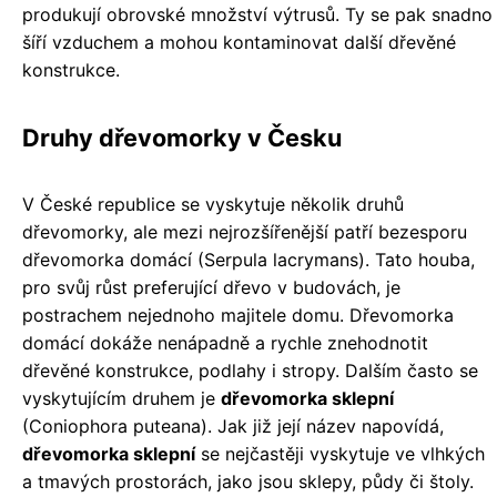
produkují obrovské množství výtrusů. Ty se pak snadno
šíří vzduchem a mohou kontaminovat další dřevěné
konstrukce.
Druhy dřevomorky v Česku
V České republice se vyskytuje několik druhů
dřevomorky, ale mezi nejrozšířenější patří bezesporu
dřevomorka domácí (Serpula lacrymans). Tato houba,
pro svůj růst preferující dřevo v budovách, je
postrachem nejednoho majitele domu. Dřevomorka
domácí dokáže nenápadně a rychle znehodnotit
dřevěné konstrukce, podlahy i stropy. Dalším často se
vyskytujícím druhem je
dřevomorka sklepní
(Coniophora puteana). Jak již její název napovídá,
dřevomorka sklepní
se nejčastěji vyskytuje ve vlhkých
a tmavých prostorách, jako jsou sklepy, půdy či štoly.