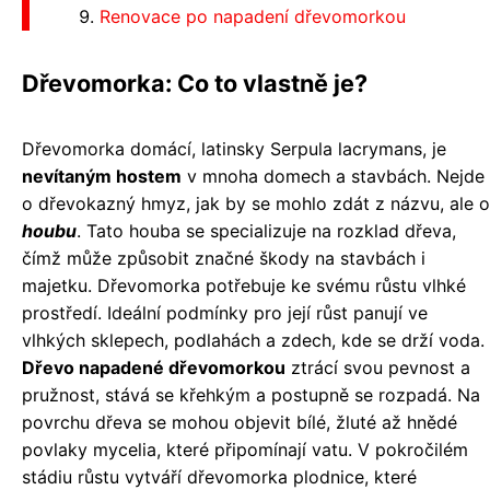
Renovace po napadení dřevomorkou
Dřevomorka: Co to vlastně je?
Dřevomorka domácí, latinsky Serpula lacrymans, je
nevítaným hostem
v mnoha domech a stavbách. Nejde
o dřevokazný hmyz, jak by se mohlo zdát z názvu, ale o
houbu
. Tato houba se specializuje na rozklad dřeva,
čímž může způsobit značné škody na stavbách i
majetku. Dřevomorka potřebuje ke svému růstu vlhké
prostředí. Ideální podmínky pro její růst panují ve
vlhkých sklepech, podlahách a zdech, kde se drží voda.
Dřevo napadené dřevomorkou
ztrácí svou pevnost a
pružnost, stává se křehkým a postupně se rozpadá. Na
povrchu dřeva se mohou objevit bílé, žluté až hnědé
povlaky mycelia, které připomínají vatu. V pokročilém
stádiu růstu vytváří dřevomorka plodnice, které