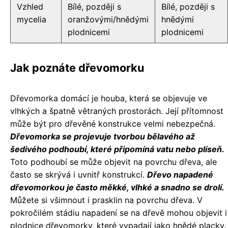
Vzhled
Bílé, později s
Bílé, později s
mycelia
oranžovými/hnědými
hnědými
plodnicemi
plodnicemi
Jak poznáte dřevomorku
Dřevomorka domácí je houba, která se objevuje ve
vlhkých a špatně větraných prostorách. Její přítomnost
může být pro dřevěné konstrukce velmi nebezpečná.
Dřevomorka se projevuje tvorbou bělavého až
šedivého podhoubí, které připomíná vatu nebo plíseň.
Toto podhoubí se může objevit na povrchu dřeva, ale
často se skrývá i uvnitř konstrukcí.
Dřevo napadené
dřevomorkou je často měkké, vlhké a snadno se drolí.
Můžete si všimnout i prasklin na povrchu dřeva. V
pokročilém stádiu napadení se na dřevě mohou objevit i
plodnice dřevomorky, které vypadají jako hnědé placky.