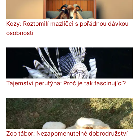
Kozy: Roztomilí mazlíčci s pořádnou dávkou
osobnosti
Tajemství perutýna: Proč je tak fascinující?
Zoo tábor: Nezapomenutelné dobrodružství