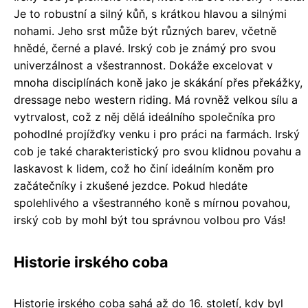
Je to robustní a silný kůň, s krátkou hlavou a silnými
nohami. Jeho srst může být různých barev, včetně
hnědé, černé a plavé. Irský cob je známý pro svou
univerzálnost a všestrannost. Dokáže excelovat v
mnoha disciplínách koně jako je skákání přes překážky,
dressage nebo western riding. Má rovněž velkou sílu a
vytrvalost, což z něj dělá ideálního společníka pro
pohodlné projížďky venku i pro práci na farmách. Irský
cob je také charakteristický pro svou klidnou povahu a
laskavost k lidem, což ho činí ideálním koněm pro
začátečníky i zkušené jezdce. Pokud hledáte
spolehlivého a všestranného koně s mírnou povahou,
irský cob by mohl být tou správnou volbou pro Vás!
Historie irského coba
Historie irského coba sahá až do 16. století, kdy byl