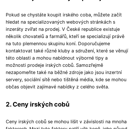
Pokud se chystáte koupit irského coba, můžete začít
hledat na specializovaných webových stránkách s
inzeráty zvířat na prodej. V České republice existuje
několik chovatelů a farmářů, kteří se specializují právě
na tuto plemennou skupinu koní. Doporučujeme
kontaktovat také různé kluby a sdružení, které se věnují
této oblasti a mohou nabídnout výborné tipy a
možnosti prodeje irských cobů. Samozřejmě
nezapomeňte také na běžné zdroje jako jsou inzertní
servery, sociální sítě nebo tištěná média, kde se mohou
občas objevit zajímavé nabídky z celého světa.
2. Ceny irských cobů
Ceny irských cobů se mohou lišit v závislosti na mnoha
faktorech. Mezi tyto faktory patří věk koně, jeho původ