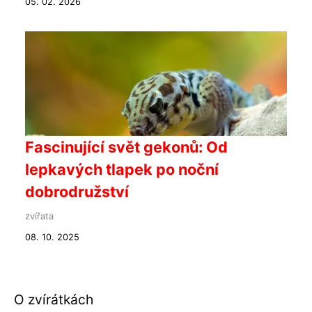
05. 02. 2026
Fascinující svět gekonů: Od
lepkavých tlapek po noční
dobrodružství
zvířata
08. 10. 2025
O zvírátkách