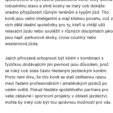
robustnímu stavu a silné kostry se irský cob dokáže
snadno přizpůsobit různým terénům a typům jízd. Tito
koně jsou velmi inteligentní a mají klidnou povahu, což z
nich dělá ideální společníky pro ty, kteří si chtějí užít
relaxační jízdu nebo soutěžit v různých disciplínách jako
jsou např. parkurové skoky, cross-country nebo
westernová jízda.
Jejich přirozená schopnost být klidní v kombinaci s
fyzičkou dodávajícím jim pevnost jsou důvodem, proč
se irský cob stala často hledaným jezdeckým koněm.
Proto není divu, že tito koně se stali oblíbenou rasou
mezi řadami profesionálních i amatérských jezdců po
celém světě. Pokud hledáte spolehlivého partnera pro
vaše zábavné i sportovní projekty v oblasti jezdectví,
mohla by irský cob být tou správnou možností pro vás.