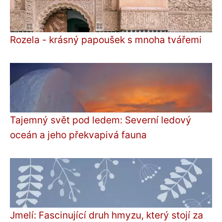
Rozela - krásný papoušek s mnoha tvářemi
Tajemný svět pod ledem: Severní ledový
oceán a jeho překvapivá fauna
Jmelí: Fascinující druh hmyzu, který stojí za