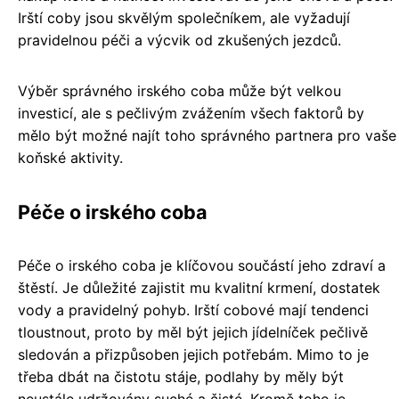
Irští coby jsou skvělým společníkem, ale vyžadují
pravidelnou péči a výcvik od zkušených jezdců.
Výběr správného irského coba může být velkou
investicí, ale s pečlivým zvážením všech faktorů by
mělo být možné najít toho správného partnera pro vaše
koňské aktivity.
Péče o irského coba
Péče o irského coba je klíčovou součástí jeho zdraví a
štěstí. Je důležité zajistit mu kvalitní krmení, dostatek
vody a pravidelný pohyb. Irští cobové mají tendenci
tloustnout, proto by měl být jejich jídelníček pečlivě
sledován a přizpůsoben jejich potřebám. Mimo to je
třeba dbát na čistotu stáje, podlahy by měly být