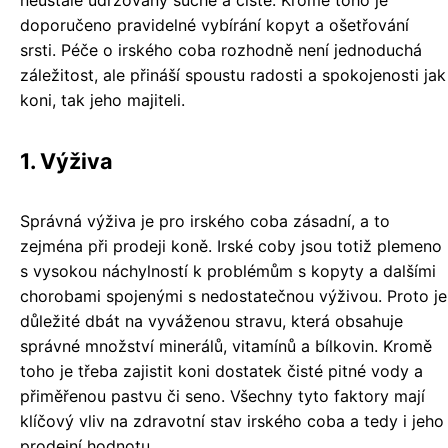
neustále udržovány suché a čisté. Kromě toho je
doporučeno pravidelné vybírání kopyt a ošetřování
srsti. Péče o irského coba rozhodně není jednoduchá
záležitost, ale přináší spoustu radosti a spokojenosti jak
koni, tak jeho majiteli.
1. Výživa
Správná výživa je pro irského coba zásadní, a to
zejména při prodeji koně. Irské coby jsou totiž plemeno
s vysokou náchylností k problémům s kopyty a dalšími
chorobami spojenými s nedostatečnou výživou. Proto je
důležité dbát na vyváženou stravu, která obsahuje
správné množství minerálů, vitamínů a bílkovin. Kromě
toho je třeba zajistit koni dostatek čisté pitné vody a
přiměřenou pastvu či seno. Všechny tyto faktory mají
klíčový vliv na zdravotní stav irského coba a tedy i jeho
prodejní hodnotu.