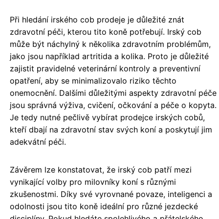
Při hledání irského cob prodeje je důležité znát
zdravotní péči, kterou tito koně potřebují. Irský cob
může být náchylný k několika zdravotním problémům,
jako jsou například artritida a kolika. Proto je důležité
zajistit pravidelné veterinární kontroly a preventivní
opatření, aby se minimalizovalo riziko těchto
onemocnění. Dalšími důležitými aspekty zdravotní péče
jsou správná výživa, cvičení, očkování a péče o kopyta.
Je tedy nutné pečlivě vybírat prodejce irských cobů,
kteří dbají na zdravotní stav svých koní a poskytují jim
adekvátní péči.
Závěrem lze konstatovat, že irský cob patří mezi
vynikající volby pro milovníky koní s různými
zkušenostmi. Díky své vyrovnané povaze, inteligenci a
odolnosti jsou tito koně ideální pro různé jezdecké
disciplíny. Pokud hledáte spolehlivého a přátelského