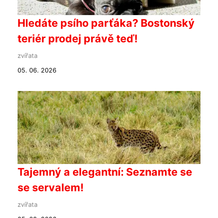
Hledáte psího parťáka? Bostonský
teriér prodej právě teď!
zvířata
05. 06. 2026
Tajemný a elegantní: Seznamte se
se servalem!
zvířata