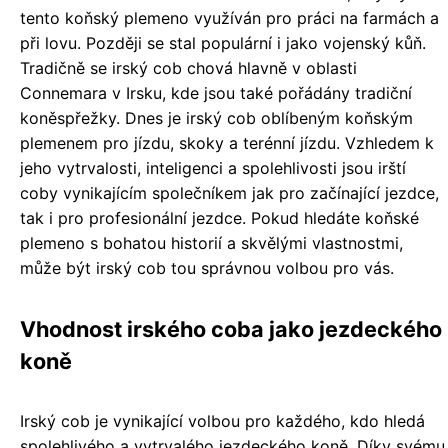
tento koňský plemeno využíván pro práci na farmách a
při lovu. Později se stal populární i jako vojenský kůň.
Tradičně se irský cob chová hlavně v oblasti
Connemara v Irsku, kde jsou také pořádány tradiční
koněspřežky. Dnes je irský cob oblíbeným koňským
plemenem pro jízdu, skoky a terénní jízdu. Vzhledem k
jeho vytrvalosti, inteligenci a spolehlivosti jsou irští
coby vynikajícím společníkem jak pro začínající jezdce,
tak i pro profesionální jezdce. Pokud hledáte koňské
plemeno s bohatou historií a skvělými vlastnostmi,
může být irský cob tou správnou volbou pro vás.
Vhodnost irského coba jako jezdeckého
koně
Irský cob je vynikající volbou pro každého, kdo hledá
spolehlivého a vytrvalého jezdeckého koně. Díky svému