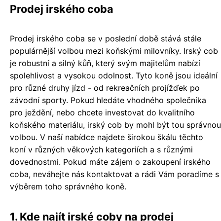
Prodej irského coba
Prodej irského coba se v poslední době stává stále
populárnější volbou mezi koňskými milovníky. Irský cob
je robustní a silný kůň, který svým majitelům nabízí
spolehlivost a vysokou odolnost. Tyto koně jsou ideální
pro různé druhy jízd - od rekreačních projížďek po
závodní sporty. Pokud hledáte vhodného společníka
pro ježdění, nebo chcete investovat do kvalitního
koňského materiálu, irský cob by mohl být tou správnou
volbou. V naší nabídce najdete širokou škálu těchto
koní v různých věkových kategoriích a s různými
dovednostmi. Pokud máte zájem o zakoupení irského
coba, neváhejte nás kontaktovat a rádi Vám poradíme s
výběrem toho správného koně.
1. Kde najít irské coby na prodej