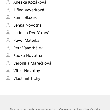
Anežka Kozáková
Jiřina Veverková
Kamil Blažek
Lenka Novotná
Ludmila Dvořáková
Pavel Matějka
Petr Vandrbálek
Radka Novotná
Veronika Marečková
Vítek Novotný
Vlastimil Tichý
© 2026 fantasticka-zvirata.cz - Magazín Fantastická Zvířata