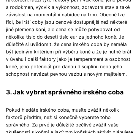
a rodokmen, výcvik a výkonnost, zdravotní stav a také
závislost na momentální nabídce na trhu. Obecně lze
říci, že irští coby jsou cenově dostupnější než některé
jiné plemena koní, ale cena se může pohybovat od
několika tisíc do deseti tisíc eur za jednoho koně. Je
důležité si uvědomit, že cena irského coba by neměla
být jediným kritériem při výběru koně a že je nutné brát
v úvahu i další faktory jako je temperament a osobnost
koně, jeho potenciál pro danou disciplínu nebo jeho
schopnost navázat pevnou vazbu s novým majitelem.
3. Jak vybrat správného irského coba
Pokud hledáte irského coba, musíte zvážit několik
faktorů předtím, než si konečně vyberete toho
správného. Za prvé je důležité pečlivě zvážit vaše
zkušenosti s koňmi a jaký typ koňských aktivit plánujete