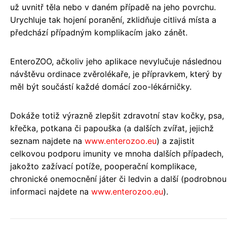
už uvnitř těla nebo v daném případě na jeho povrchu.
Urychluje tak hojení poranění, zklidňuje citlivá místa a
předchází případným komplikacím jako zánět.
EnteroZOO, ačkoliv jeho aplikace nevylučuje následnou
návštěvu ordinace zvěrolékaře, je přípravkem, který by
měl být součástí každé domácí zoo-lékárničky.
Dokáže totiž výrazně zlepšit zdravotní stav kočky, psa,
křečka, potkana či papouška (a dalších zvířat, jejichž
seznam najdete na
www.enterozoo.eu
) a zajistit
celkovou podporu imunity ve mnoha dalších případech,
jakožto zažívací potíže, pooperační komplikace,
chronické onemocnění játer či ledvin a další (podrobnou
informaci najdete na
www.enterozoo.eu
).