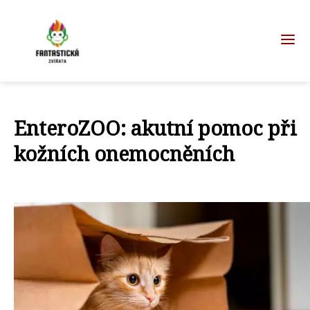
EnteroZOO: akutní pomoc při
kožních onemocněních