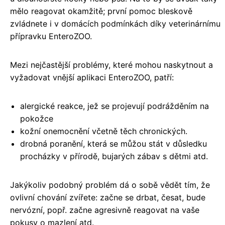
mělo reagovat okamžitě; první pomoc bleskově
zvládnete i v domácích podmínkách díky veterinárnímu
přípravku EnteroZOO.
Mezi nejčastější problémy, které mohou naskytnout a
vyžadovat vnější aplikaci EnteroZOO, patří:
alergické reakce, jež se projevují podrážděním na
pokožce
kožní onemocnění včetně těch chronických.
drobná poranění, která se můžou stát v důsledku
procházky v přírodě, bujarých zábav s dětmi atd.
Jakýkoliv podobný problém dá o sobě vědět tím, že
ovlivní chování zvířete: začne se drbat, česat, bude
nervózní, popř. začne agresivně reagovat na vaše
pokusy o mazlení atd.