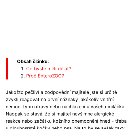
Obsah článku:
Co byste měli dělat?
Proč EnteroZOO?
Jakožto pečliví a zodpovědní majitelé jste si určitě
zvykli reagovat na první náznaky jakékoliv vnitřní
nemoci typu otravy nebo nachlazení u vašeho miláčka.
Naopak se stává, že si majitel nevšimne alergické
reakce nebo začátku kožního onemocnění hned - třeba
u dlouhosrsté kočky nebo psa. Na to by se avšak taky