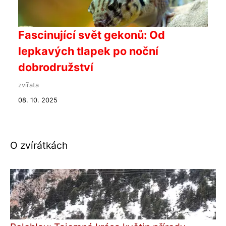
Fascinující svět gekonů: Od
lepkavých tlapek po noční
dobrodružství
zvířata
08. 10. 2025
O zvírátkách