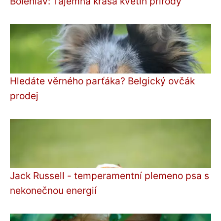
Bolehlav: Tajemná krása květin přírody
Hledáte věrného parťáka? Belgický ovčák
prodej
Jack Russell - temperamentní plemeno psa s
nekonečnou energií