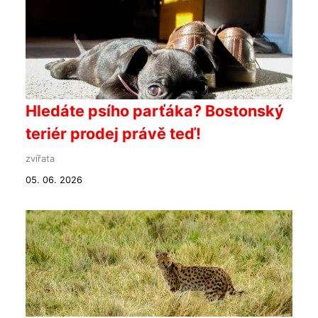
Hledáte psího parťáka? Bostonský
teriér prodej právě teď!
zvířata
05. 06. 2026