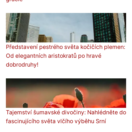
Představení pestrého světa kočičích plemen:
Od elegantních aristokratů po hravé
dobrodruhy!
Tajemství šumavské divočiny: Nahlédněte do
fascinujícího světa vlčího výběhu Srní