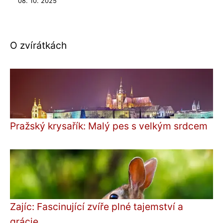
08. 10. 2025
O zvírátkách
Pražský krysařík: Malý pes s velkým srdcem
Zajíc: Fascinující zvíře plné tajemství a
grácie