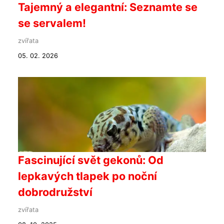
Tajemný a elegantní: Seznamte se
se servalem!
zvířata
05. 02. 2026
Fascinující svět gekonů: Od
lepkavých tlapek po noční
dobrodružství
zvířata