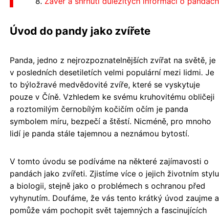
Závěr a shrnutí důležitých informací o pandách
Úvod do pandy jako zvířete
Panda, jedno z nejrozpoznatelnějších zvířat na světě, je
v posledních desetiletích velmi populární mezi lidmi. Je
to býložravé medvědovité zvíře, které se vyskytuje
pouze v Číně. Vzhledem ke svému kruhovitému obličeji
a roztomilým černobílým kočičím očím je panda
symbolem míru, bezpečí a štěstí. Nicméně, pro mnoho
lidí je panda stále tajemnou a neznámou bytostí.
V tomto úvodu se podíváme na některé zajímavosti o
pandách jako zvířeti. Zjistíme více o jejich životním stylu
a biologii, stejně jako o problémech s ochranou před
vyhynutím. Doufáme, že vás tento krátký úvod zaujme a
pomůže vám pochopit svět tajemných a fascinujících