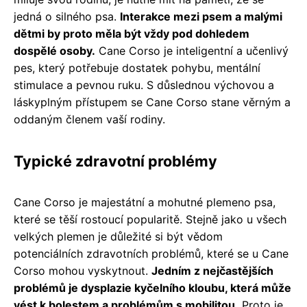
jedná o silného psa.
Interakce mezi psem a malými
dětmi by proto měla být vždy pod dohledem
dospělé osoby.
Cane Corso je inteligentní a učenlivý
pes, který potřebuje dostatek pohybu, mentální
stimulace a pevnou ruku. S důslednou výchovou a
láskyplným přístupem se Cane Corso stane věrným a
oddaným členem vaší rodiny.
Typické zdravotní problémy
Cane Corso je majestátní a mohutné plemeno psa,
které se těší rostoucí popularitě. Stejně jako u všech
velkých plemen je důležité si být vědom
potenciálních zdravotních problémů, které se u Cane
Corso mohou vyskytnout.
Jedním z nejčastějších
problémů je dysplazie kyčelního kloubu, která může
vést k bolestem a problémům s mobilitou.
Proto je