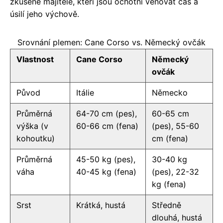
zkušené majitele, kteří jsou ochotni věnovat čas a
úsilí jeho výchově.
Srovnání plemen: Cane Corso vs. Německý ovčák
Vlastnost
Cane Corso
Německý
ovčák
Původ
Itálie
Německo
Průměrná
64-70 cm (pes),
60-65 cm
výška (v
60-66 cm (fena)
(pes), 55-60
kohoutku)
cm (fena)
Průměrná
45-50 kg (pes),
30-40 kg
váha
40-45 kg (fena)
(pes), 22-32
kg (fena)
Srst
Krátká, hustá
Středně
dlouhá, hustá