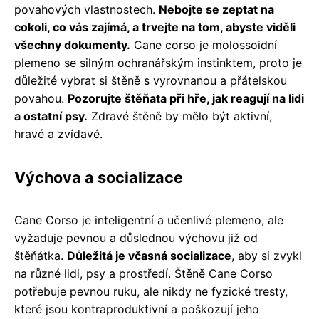
povahových vlastnostech.
Nebojte se zeptat na
cokoli, co vás zajímá, a trvejte na tom, abyste viděli
všechny dokumenty.
Cane corso je molossoidní
plemeno se silným ochranářským instinktem, proto je
důležité vybrat si štěně s vyrovnanou a přátelskou
povahou.
Pozorujte štěňata při hře, jak reagují na lidi
a ostatní psy.
Zdravé štěně by mělo být aktivní,
hravé a zvídavé.
Výchova a socializace
Cane Corso je inteligentní a učenlivé plemeno, ale
vyžaduje pevnou a důslednou výchovu již od
štěňátka.
Důležitá je včasná socializace
, aby si zvykl
na různé lidi, psy a prostředí. Štěně Cane Corso
potřebuje pevnou ruku, ale nikdy ne fyzické tresty,
které jsou kontraproduktivní a poškozují jeho