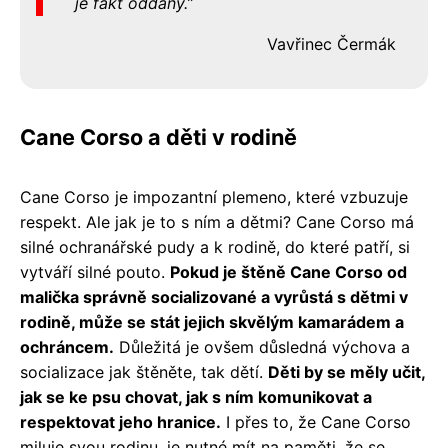
je fakt oddaný.
Vavřinec Čermák
Cane Corso a děti v rodině
Cane Corso je impozantní plemeno, které vzbuzuje
respekt. Ale jak je to s ním a dětmi? Cane Corso má
silné ochranářské pudy a k rodině, do které patří, si
vytváří silné pouto.
Pokud je štěně Cane Corso od
malička správně socializované a vyrůstá s dětmi v
rodině, může se stát jejich skvělým kamarádem a
ochráncem.
Důležitá je ovšem důsledná výchova a
socializace jak štěněte, tak dětí.
Děti by se měly učit,
jak se ke psu chovat, jak s ním komunikovat a
respektovat jeho hranice.
I přes to, že Cane Corso
miluje svou rodinu, je nutné mít na paměti, že se