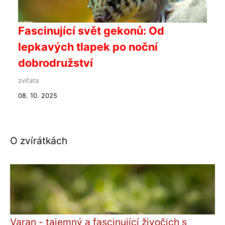
Fascinující svět gekonů: Od
lepkavých tlapek po noční
dobrodružství
zvířata
08. 10. 2025
O zvírátkách
Varan - tajemný a fascinující živočich s