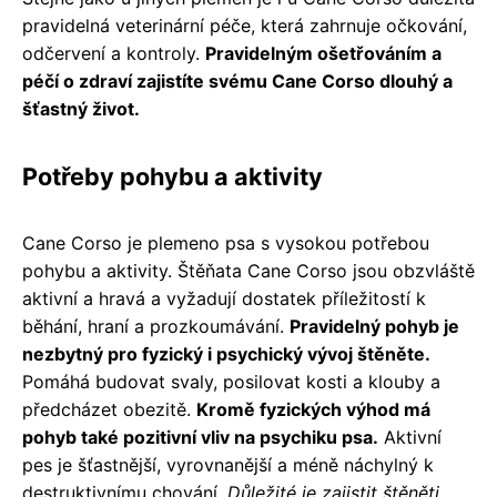
pravidelná veterinární péče, která zahrnuje očkování,
odčervení a kontroly.
Pravidelným ošetřováním a
péčí o zdraví zajistíte svému Cane Corso dlouhý a
šťastný život.
Potřeby pohybu a aktivity
Cane Corso je plemeno psa s vysokou potřebou
pohybu a aktivity. Štěňata Cane Corso jsou obzvláště
aktivní a hravá a vyžadují dostatek příležitostí k
běhání, hraní a prozkoumávání.
Pravidelný pohyb je
nezbytný pro fyzický i psychický vývoj štěněte.
Pomáhá budovat svaly, posilovat kosti a klouby a
předcházet obezitě.
Kromě fyzických výhod má
pohyb také pozitivní vliv na psychiku psa.
Aktivní
pes je šťastnější, vyrovnanější a méně náchylný k
destruktivnímu chování.
Důležité je zajistit štěněti