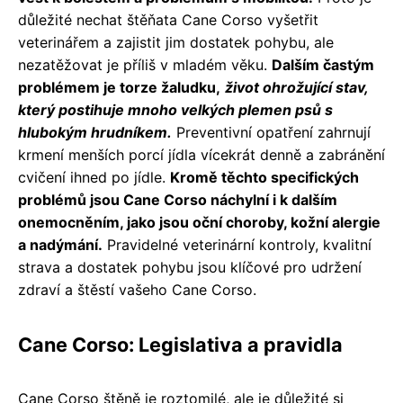
důležité nechat štěňata Cane Corso vyšetřit
veterinářem a zajistit jim dostatek pohybu, ale
nezatěžovat je příliš v mladém věku.
Dalším častým
problémem je torze žaludku,
život ohrožující stav,
který postihuje mnoho velkých plemen psů s
hlubokým hrudníkem.
Preventivní opatření zahrnují
krmení menších porcí jídla vícekrát denně a zabránění
cvičení ihned po jídle.
Kromě těchto specifických
problémů jsou Cane Corso náchylní i k dalším
onemocněním, jako jsou oční choroby, kožní alergie
a nadýmání.
Pravidelné veterinární kontroly, kvalitní
strava a dostatek pohybu jsou klíčové pro udržení
zdraví a štěstí vašeho Cane Corso.
Cane Corso: Legislativa a pravidla
Cane Corso štěně je roztomilé, ale je důležité si