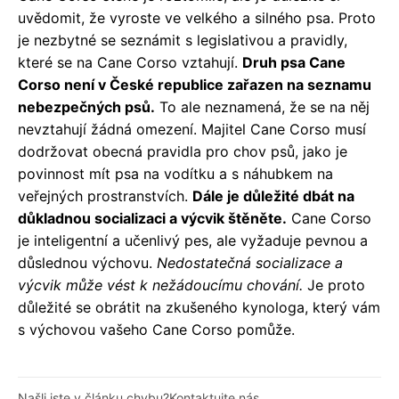
uvědomit, že vyroste ve velkého a silného psa. Proto
je nezbytné se seznámit s legislativou a pravidly,
které se na Cane Corso vztahují.
Druh psa Cane
Corso není v České republice zařazen na seznamu
nebezpečných psů.
To ale neznamená, že se na něj
nevztahují žádná omezení. Majitel Cane Corso musí
dodržovat obecná pravidla pro chov psů, jako je
povinnost mít psa na vodítku a s náhubkem na
veřejných prostranstvích.
Dále je důležité dbát na
důkladnou socializaci a výcvik štěněte.
Cane Corso
je inteligentní a učenlivý pes, ale vyžaduje pevnou a
důslednou výchovu.
Nedostatečná socializace a
výcvik může vést k nežádoucímu chování.
Je proto
důležité se obrátit na zkušeného kynologa, který vám
s výchovou vašeho Cane Corso pomůže.
Našli jste v článku chybu?
Kontaktujte nás