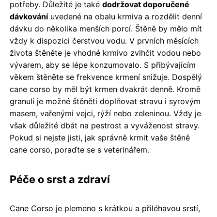
potřeby. Důležité je také
dodržovat doporučené
dávkování
uvedené na obalu krmiva a rozdělit denní
dávku do několika menších porcí. Štěně by mělo mít
vždy k dispozici čerstvou vodu. V prvních měsících
života štěněte je vhodné krmivo zvlhčit vodou nebo
vývarem, aby se lépe konzumovalo. S přibývajícím
věkem štěněte se frekvence krmení snižuje. Dospělý
cane corso by měl být krmen dvakrát denně. Kromě
granulí je možné štěněti doplňovat stravu i syrovým
masem, vařenými vejci, rýží nebo zeleninou. Vždy je
však důležité dbát na pestrost a vyváženost stravy.
Pokud si nejste jisti, jak správně krmit vaše štěně
cane corso, poraďte se s veterinářem.
Péče o srst a zdraví
Cane Corso je plemeno s krátkou a přiléhavou srstí,