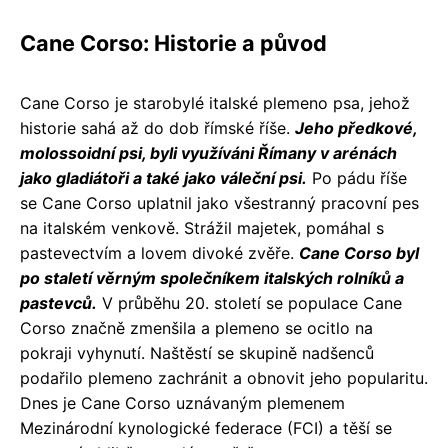
Cane Corso: Historie a původ
Cane Corso je starobylé italské plemeno psa, jehož
historie sahá až do dob římské říše.
Jeho předkové,
molossoidní psi, byli využíváni Římany v arénách
jako gladiátoři a také jako váleční psi.
Po pádu říše
se Cane Corso uplatnil jako všestranný pracovní pes
na italském venkově. Strážil majetek, pomáhal s
pastevectvím a lovem divoké zvěře.
Cane Corso byl
po staletí věrným společníkem italských rolníků a
pastevců.
V průběhu 20. století se populace Cane
Corso značně zmenšila a plemeno se ocitlo na
pokraji vyhynutí. Naštěstí se skupině nadšenců
podařilo plemeno zachránit a obnovit jeho popularitu.
Dnes je Cane Corso uznávaným plemenem
Mezinárodní kynologické federace (FCI) a těší se