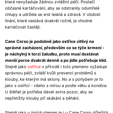
která nevyžaduje žádnou zvláštní péči. Postačí
občasné kartáčování, aby se odstranily odumřelé
chlupy a udržela se srst lesklá a zdravá. V období
línání, které nastává dvakrát ročně, je vhodné
kartáčovat častěji.
Cane Corso je podobně jako ostřice citlivý na
správné zacházení, především co se týče krmení -
je náchylný k torzi žaludku, proto musí dostávat
menší porce dvakrát denně a po jídle potřebuje klid.
Stejně jako
ostřice
v přírodě i toto plemeno vyžaduje
správnou péči, zvlášť kvůli prevenci problémů s
klouby, ke kterým má sklony.
No a s pohybem je to
jako s ostřicí - všeho s mírou a podle věku a kondice.
U štěňat je potřeba dávat extra pozor, aby se
nepřetížily klouby při skákání a běhání.
Stejně jako u jiných plemen je i u Cane Corso důležitá