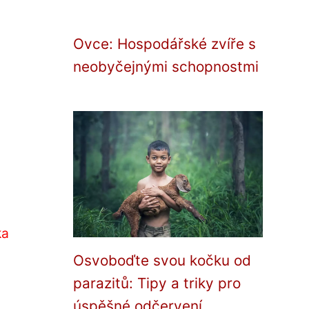
Ovce: Hospodářské zvíře s
neobyčejnými schopnostmi
ka
Osvoboďte svou kočku od
parazitů: Tipy a triky pro
úspěšné odčervení