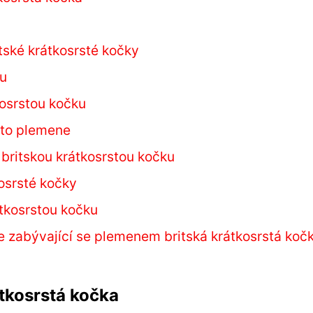
itské krátkosrsté kočky
ku
kosrstou kočku
oto plemene
britskou krátkosrstou kočku
kosrsté kočky
átkosrstou kočku
 zabývající se plemenem britská krátkosrstá koč
tkosrstá kočka