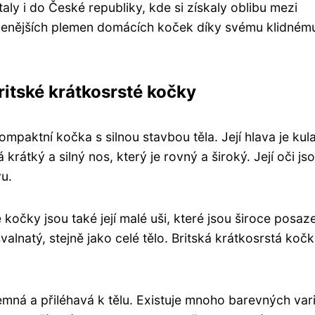
aly i do České republiky, kde si získaly oblibu mezi
líbenějších plemen domácích koček díky svému klidném
ritské krátkosrsté kočky
mpaktní kočka s silnou stavbou těla. Její hlava je kula
rátký a silný nos, který je rovný a široký. Její oči js
vu.
kočky jsou také její malé uši, které jsou široce posaz
svalnatý, stejně jako celé tělo. Britská krátkosrstá koč
jemná a přiléhavá k tělu. Existuje mnoho barevných var