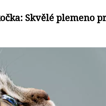
kočka: Skvělé plemeno p