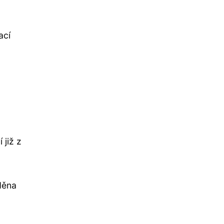
ací
 již z
děna