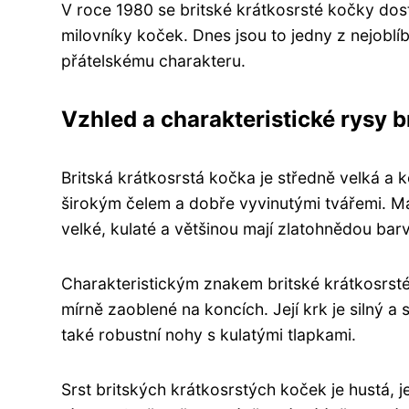
V roce 1980 se britské krátkosrsté kočky dost
milovníky koček. Dnes jsou to jedny z nejob
přátelskému charakteru.
Vzhled a charakteristické rysy b
Britská krátkosrstá kočka je středně velká a ko
širokým čelem a dobře vyvinutými tvářemi. Má k
velké, kulaté a většinou mají zlatohnědou bar
Charakteristickým znakem britské krátkosrsté 
mírně zaoblené na koncích. Její krk je silný a 
také robustní nohy s kulatými tlapkami.
Srst britských krátkosrstých koček je hustá, 