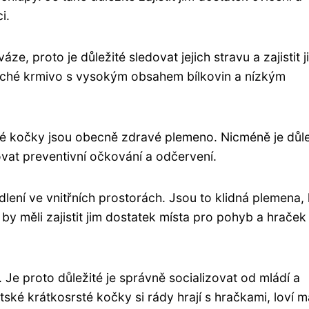
i.
ze, proto je důležité sledovat jejich stravu a zajistit j
suché krmivo s vysokým obsahem bílkovin a nízkým
sté kočky jsou obecně zdravé plemeno. Nicméně je důle
vat preventivní očkování a odčervení.
lení ve vnitřních prostorách. Jsou to klidná plemena, 
lé by měli zajistit jim dostatek místa pro pohyb a hraček
. Je proto důležité je správně socializovat od mládí a
ské krátkosrsté kočky si rády hrají s hračkami, loví m