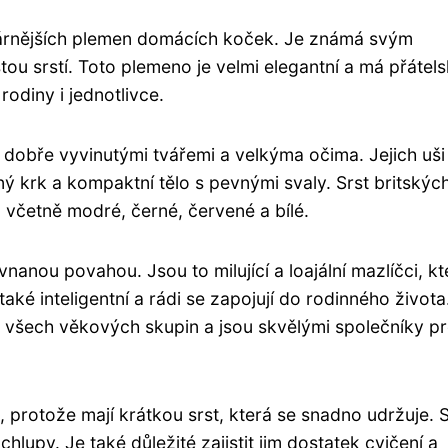
ulárnějších plemen domácích koček. Je známá svým
tou srstí. Toto plemeno je velmi elegantní a má přátel
odiny i jednotlivce.
s dobře vyvinutými tvářemi a velkýma očima. Jejich uši
ný krk a kompaktní tělo s pevnými svaly. Srst britskýc
včetně modré, černé, červené a bílé.
anou povahou. Jsou to milující a loajální mazlíčci, kte
ké inteligentní a rádi se zapojují do rodinného života
di všech věkových skupin a jsou skvělými společníky p
 protože mají krátkou srst, která se snadno udržuje. S
hlupy. Je také důležité zajistit jim dostatek cvičení a