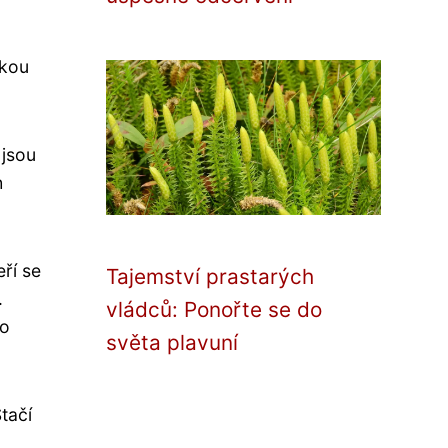
skou
 jsou
h
ří se
Tajemství prastarých
.
vládců: Ponořte se do
ro
světa plavuní
tačí