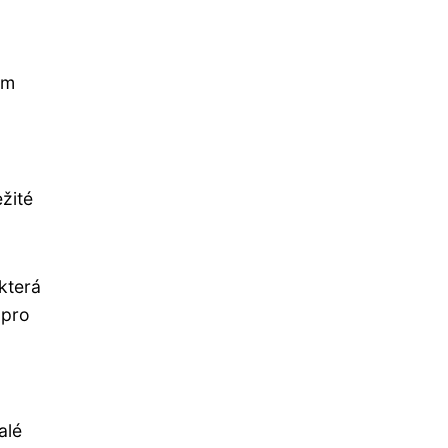
im
žité
která
 pro
alé