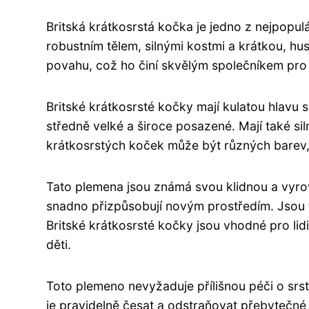
Britská krátkosrstá kočka je jedno z nejpop
robustním tělem, silnými kostmi a krátkou, hus
povahu, což ho činí skvělým společníkem pro r
Britské krátkosrsté kočky mají kulatou hlavu 
středně velké a široce posazené. Mají také sil
krátkosrstých koček může být různých barev, 
Tato plemena jsou známá svou klidnou a vyrovn
snadno přizpůsobují novým prostředím. Jsou ta
Britské krátkosrsté kočky jsou vhodné pro li
děti.
Toto plemeno nevyžaduje přílišnou péči o srst,
je pravidelně česat a odstraňovat přebytečné c