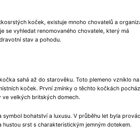
rátkosrstých koček, existuje mnoho chovatelů a organiz
uje se vyhledat renomovaného chovatele, který má
zdravotní stav a pohodu.
 kočka sahá až do starověku. Toto plemeno vzniklo na
ístních koček. První zmínky o těchto kočkách pochází
ky ve velkých britských domech.
 symbol bohatství a luxusu. V průběhu let byla prová
 a hustou srst s charakteristickým jemným dotekem.