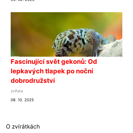
Fascinující svět gekonů: Od
lepkavých tlapek po noční
dobrodružství
zvířata
08. 10. 2025
O zvírátkách