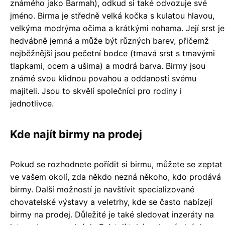
známého jako Barmah), odkud si také odvozuje své
jméno. Birma je středně velká kočka s kulatou hlavou,
velkýma modrýma očima a krátkými nohama. Její srst je
hedvábně jemná a může být různých barev, přičemž
nejběžnější jsou pečetní bodce (tmavá srst s tmavými
tlapkami, ocem a ušima) a modrá barva. Birmy jsou
známé svou klidnou povahou a oddaností svému
majiteli. Jsou to skvělí společníci pro rodiny i
jednotlivce.
Kde najít birmy na prodej
Pokud se rozhodnete pořídit si birmu, můžete se zeptat
ve vašem okolí, zda někdo nezná někoho, kdo prodává
birmy. Další možností je navštívit specializované
chovatelské výstavy a veletrhy, kde se často nabízejí
birmy na prodej. Důležité je také sledovat inzeráty na