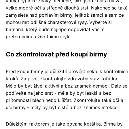
kočka typické znaky plemene, jako jsou kulatá hlava,
velké modré oči a středně dlouhá srst. Nakonec se také
zamyslete nad pohlavím birmy, jelikož samci a samice
mohou mít odlišné charakterové rysy. Vyberte si
birmana, který bude nejlépe odpovídat vašim
preferencím a životnímu stylu.
Co zkontrolovat před koupí birmy
Před koupí birmy je důležité provést několik kontrolních
kroků. Za prvé, zkontrolujte zdravotní stav koťátka.
Mělo by být živé, aktivní a bez známek nemoci. Dále se
podívejte na jeho srst - měla by být lesklá a bez
přítomnosti blech nebo klíšťat. Zkontrolujte také oči a
uši birmy - měly by být čisté a bez známek infekce.
Důležitým faktorem je také povaha koťátka. Birma by