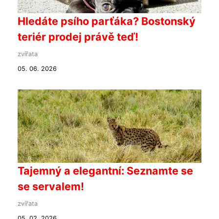
Hledáte psího parťáka? Bostonský
teriér prodej právě teď!
zvířata
05. 06. 2026
Tajemný a elegantní: Seznamte se
se servalem!
zvířata
05. 02. 2026