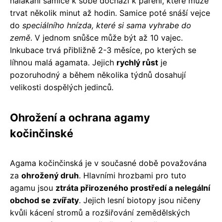
nalákání samice k sobě dochází k páření, které může
trvat několik minut až hodin. Samice poté snáší vejce
do
speciálního hnízda, které si sama vyhrabe do
země
. V jednom snůšce může být až 10 vajec.
Inkubace trvá přibližně 2-3 měsíce, po kterých se
líhnou malá agamata. Jejich
rychlý růst
je
pozoruhodný a během několika týdnů dosahují
velikosti dospělých jedinců.
Ohrožení a ochrana agamy
kočinčinské
Agama kočinčinská je v současné době považována
za
ohrožený druh
. Hlavními hrozbami pro tuto
agamu jsou
ztráta přirozeného prostředí a nelegální
obchod se zvířaty
. Jejich lesní biotopy jsou ničeny
kvůli kácení stromů a rozšiřování zemědělských