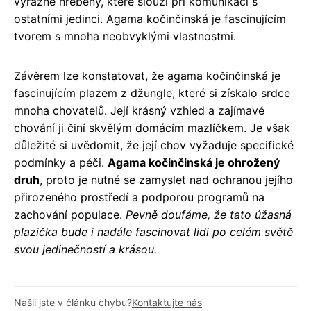
výrazné hřebeny, které slouží při komunikaci s
ostatními jedinci. Agama kočinčinská je fascinujícím
tvorem s mnoha neobvyklými vlastnostmi.
Závěrem lze konstatovat, že agama kočinčinská je
fascinujícím plazem z džungle, které si získalo srdce
mnoha chovatelů. Její krásný vzhled a zajímavé
chování ji činí skvělým domácím mazlíčkem. Je však
důležité si uvědomit, že její chov vyžaduje specifické
podmínky a péči.
Agama kočinčinská je ohrožený
druh
, proto je nutné se zamyslet nad ochranou jejího
přirozeného prostředí a podporou programů na
zachování populace.
Pevně doufáme, že tato úžasná
plazička bude i nadále fascinovat lidi po celém světě
svou jedinečností a krásou.
Našli jste v článku chybu?
Kontaktujte nás