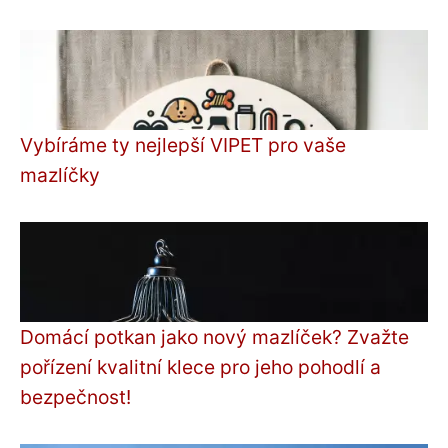
Vybíráme ty nejlepší VIPET pro vaše
mazlíčky
Domácí potkan jako nový mazlíček? Zvažte
pořízení kvalitní klece pro jeho pohodlí a
bezpečnost!