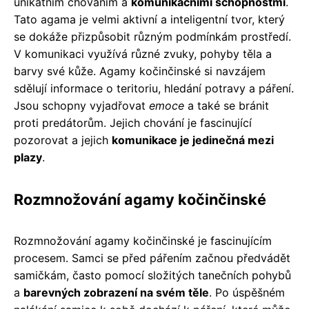
unikátním chováním a
komunikačními schopnostmi
.
Tato agama je velmi aktivní a inteligentní tvor, který
se dokáže přizpůsobit různým podmínkám prostředí.
V komunikaci využívá různé zvuky, pohyby těla a
barvy své kůže. Agamy kočinčinské si navzájem
sdělují informace o teritoriu, hledání potravy a páření.
Jsou schopny vyjadřovat
emoce
a také se bránit
proti predátorům. Jejich chování je fascinující
pozorovat a jejich
komunikace je jedinečná mezi
plazy
.
Rozmnožování agamy kočinčinské
Rozmnožování agamy kočinčinské je fascinujícím
procesem. Samci se před pářením začnou předvádět
samičkám, často pomocí složitých tanečních pohybů
a
barevných zobrazení na svém těle
. Po úspěšném