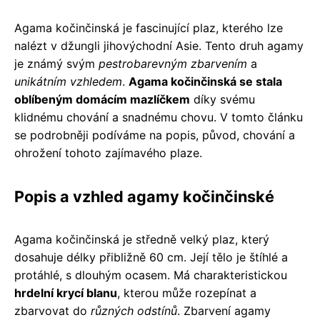
Agama kočinčinská je fascinující plaz, kterého lze
nalézt v džungli jihovýchodní Asie. Tento druh agamy
je známý svým
pestrobarevným zbarvením
a
unikátním vzhledem
.
Agama kočinčinská se stala
oblíbeným domácím mazlíčkem
díky svému
klidnému chování a snadnému chovu. V tomto článku
se podrobněji podíváme na popis, původ, chování a
ohrožení tohoto zajímavého plaze.
Popis a vzhled agamy kočinčinské
Agama kočinčinská je středně velký plaz, který
dosahuje délky přibližně 60 cm. Její tělo je štíhlé a
protáhlé, s dlouhým ocasem. Má charakteristickou
hrdelní krycí blanu
, kterou může rozepínat a
zbarvovat do
různých odstínů
. Zbarvení agamy