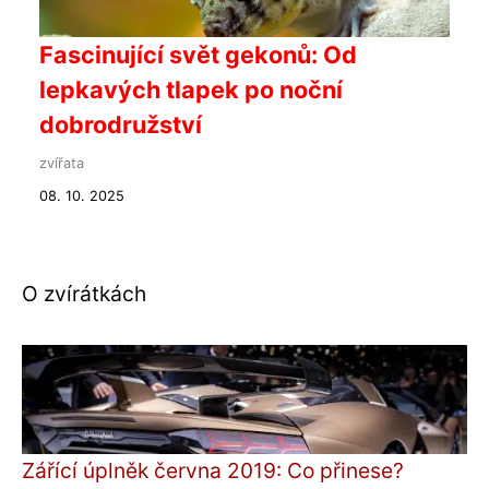
Fascinující svět gekonů: Od
lepkavých tlapek po noční
dobrodružství
zvířata
08. 10. 2025
O zvírátkách
Zářící úplněk června 2019: Co přinese?