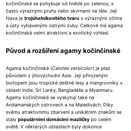
kočinčinské se pohybuje od hnědé po zelenou, s
často výraznými pruhy nebo skvrnami na těle. Její
hlava je
trojúhelníkovitého tvaru
s výraznými očima
a ústy vybavenými ostrými zuby. Celkově má agama
kočinčinská velmi atraktivní a exotický vzhled.
Původ a rozšíření agamy kočinčinské
Agama kočinčinská (
Calotes versicolor
) je plaz
původem z jihovýchodní Asie. Její přirozeným
biotopem jsou tropické deštné lesy a mangrovníky v
oblasti Indie, Srí Lanky, Bangladéše a Myanmaru.
Agamy kočinčinské se vyskytují také na
Andamanských ostrovech a na Maledivách. Díky
svému atraktivnímu zbarvení a unikátním znakům se
staly
populárními domácími mazlíčky
po celém
světě. V některých oblastech byly dokonce