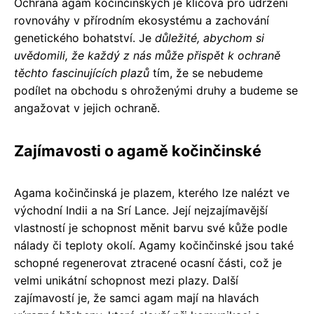
Ochrana agam kočinčinských je klíčová pro udržení
rovnováhy v přírodním ekosystému a zachování
genetického bohatství. Je
důležité, abychom si
uvědomili, že každý z nás může přispět k ochraně
těchto fascinujících plazů
tím, že se nebudeme
podílet na obchodu s ohroženými druhy a budeme se
angažovat v jejich ochraně.
Zajímavosti o agamě kočinčinské
Agama kočinčinská je plazem, kterého lze nalézt ve
východní Indii a na Srí Lance. Její nejzajímavější
vlastností je schopnost měnit barvu své kůže podle
nálady či teploty okolí. Agamy kočinčinské jsou také
schopné regenerovat ztracené ocasní části, což je
velmi unikátní schopnost mezi plazy. Další
zajímavostí je, že samci agam mají na hlavách