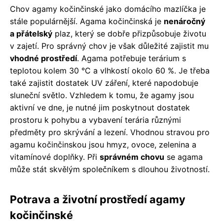
Chov agamy kočinčinské jako domácího mazlíčka je
stále populárnější. Agama kočinčinská je
nenáročný
a přátelský
plaz, který se dobře přizpůsobuje životu
v zajetí. Pro správný chov je však důležité zajistit mu
vhodné prostředí
. Agama potřebuje terárium s
teplotou kolem 30 °C a vlhkostí okolo 60 %. Je třeba
také zajistit dostatek UV záření, které napodobuje
sluneční světlo. Vzhledem k tomu, že agamy jsou
aktivní ve dne, je nutné jim poskytnout dostatek
prostoru k pohybu a vybavení terária různými
předměty pro skrývání a lezení. Vhodnou stravou pro
agamu kočinčinskou jsou hmyz, ovoce, zelenina a
vitamínové doplňky. Při
správném chovu
se agama
může stát skvělým společníkem s dlouhou životností.
Potrava a životní prostředí agamy
kočinčinské