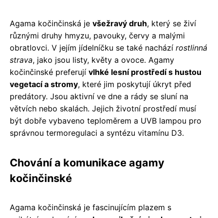
Agama kočinčinská je
všežravý druh
, který se živí
různými druhy hmyzu, pavouky, červy a malými
obratlovci. V jejím jídelníčku se také nachází
rostlinná
strava
, jako jsou listy, květy a ovoce. Agamy
kočinčinské preferují
vlhké lesní prostředí s hustou
vegetací a stromy
, které jim poskytují úkryt před
predátory. Jsou aktivní ve dne a rády se sluní na
větvích nebo skalách. Jejich životní prostředí musí
být dobře vybaveno teploměrem a UVB lampou pro
správnou termoregulaci a syntézu vitamínu D3.
Chování a komunikace agamy
kočinčinské
Agama kočinčinská je fascinujícím plazem s