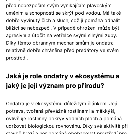
před nebezpečím svým vynikajícím plaveckým
uměním a schopností se skrýt pod vodou. Má také
dobře vyvinutý čich a sluch, což jí pomáhá odhalit
blížící se nebezpečí. V případě ohrožení může být
agresivní a útočit na vetřelce svými silnými zuby.
Díky těmto obranným mechanismům je ondatra
relativně dobře chráněna před predátory ve svém
prostředí.
Jaká je role ondatry v ekosystému a
jaký je její význam pro přírodu?
Ondatra je v ekosystému důležitým článkem. Její
potrava, tvořená převážně rostlinami a měkkýši,
ovlivňuje rostlinný pokryv vodních ploch a pomáhá
udržovat biologickou rovnováhu. Díky své aktivitě při
stavbě hrází a nor pomáhá obohacovat prostředí pro