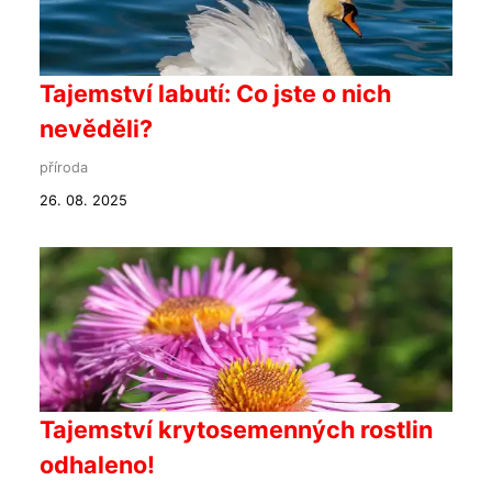
Tajemství labutí: Co jste o nich
nevěděli?
příroda
26. 08. 2025
Tajemství krytosemenných rostlin
odhaleno!