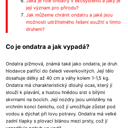
Jaká je role ondatry v ekosystému a jaký je
její význam pro přírodu?
Jak můžeme chránit ondatru a jaké jsou
možnosti udržitelného řešení soužití s tímto
druhem?
Co je ondatra a jak vypadá?
Ondatra pižmová, známá také jako ondatra, je druh
hlodavce patřící do čeledi veverkovitých. Její tělo
dosahuje délky až 40 cm a váhy kolem 1-1,5 kg.
Ondatra má charakteristický dlouhý ocas, který jí
slouží k plavání, a hustou hnědou srst s bílými
skvrnami na bocích. Její nozdry jsou umístěny na
vrchním konci čenichu, což jí umožňuje zůstat pod
vodou a dýchat při lovu potravy. Ondatra má velké
zadní tlapky s plovací blánou mezi prsty, což jí
usnadňuje pohyb ve vodě.