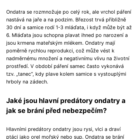
Ondatra se rozmnožuje po celý rok, ale vrchol páření
nastává na jaře a na podzim. Březost trvá přibližně
30 dní a samice rodí 1-3 mláďata, i když může být až
6. Mláďata jsou schopna plavat ihned po narození a
jsou krmena mateřským mlékem. Ondatry mají
poměrně rychlou reprodukci, což může vést k
nadměrnému množení a negativnímu vlivu na životní
prostředí. V období páření samec často vykonává
tzv. „tanec“, kdy plave kolem samice s vystouplými
hrboly na zádech.
Jaké jsou hlavní predátory ondatry a
jak se brání před nebezpečím?
Hlavními predátory ondatry jsou rysi, vlci a draví
ptáci jako orel mořský nebo sup. Ondatra se brání