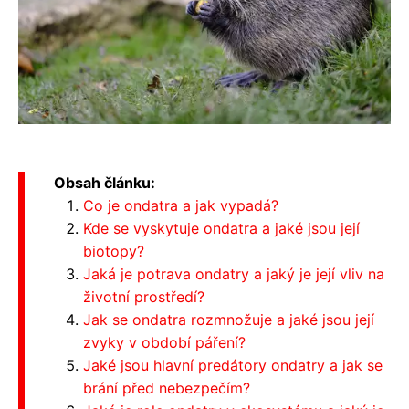
Obsah článku:
Co je ondatra a jak vypadá?
Kde se vyskytuje ondatra a jaké jsou její
biotopy?
Jaká je potrava ondatry a jaký je její vliv na
životní prostředí?
Jak se ondatra rozmnožuje a jaké jsou její
zvyky v období páření?
Jaké jsou hlavní predátory ondatry a jak se
brání před nebezpečím?