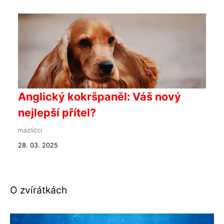
Anglický kokršpaněl: Váš nový
nejlepší přítel?
mazlíčci
28. 03. 2025
O zvírátkách