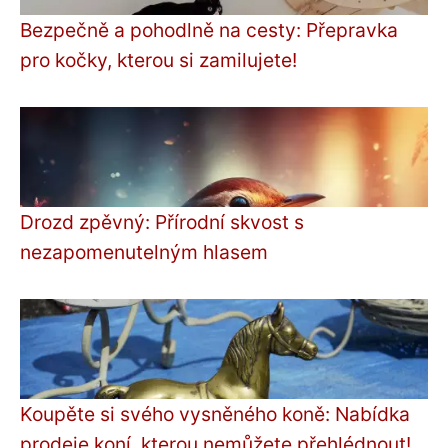
Bezpečně a pohodlně na cesty: Přepravka
pro kočky, kterou si zamilujete!
Drozd zpěvný: Přírodní skvost s
nezapomenutelným hlasem
Koupěte si svého vysněného koně: Nabídka
prodeje koní, kterou nemůžete přehlédnout!