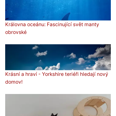
Královna oceánu: Fascinující svět manty
obrovské
Krásní a hraví - Yorkshire teriéři hledají nový
domov!