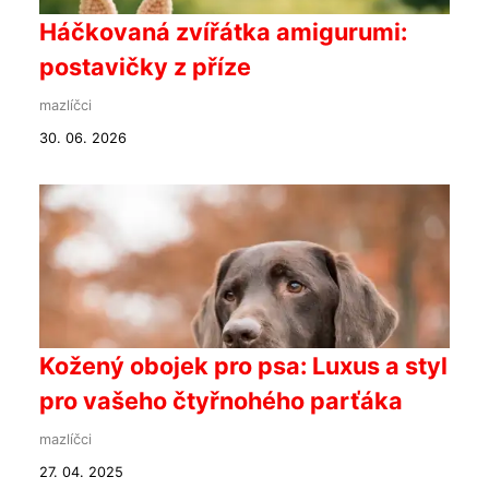
Háčkovaná zvířátka amigurumi:
postavičky z příze
mazlíčci
30. 06. 2026
Kožený obojek pro psa: Luxus a styl
pro vašeho čtyřnohého parťáka
mazlíčci
27. 04. 2025