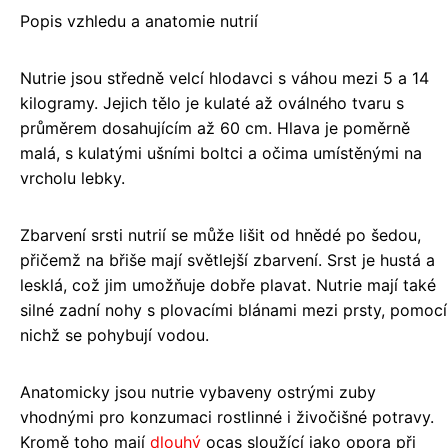
Popis vzhledu a anatomie nutrií
Nutrie jsou středně velcí hlodavci s váhou mezi 5 a 14
kilogramy. Jejich tělo je kulaté až oválného tvaru s
průměrem dosahujícím až 60 cm. Hlava je poměrně
malá, s kulatými ušními boltci a očima umístěnými na
vrcholu lebky.
Zbarvení srsti nutrií se může lišit od hnědé po šedou,
přičemž na břiše mají světlejší zbarvení. Srst je hustá a
lesklá, což jim umožňuje dobře plavat. Nutrie mají také
silné zadní nohy s plovacími blánami mezi prsty, pomocí
nichž se pohybují vodou.
Anatomicky jsou nutrie vybaveny ostrými zuby
vhodnými pro konzumaci rostlinné i živočišné potravy.
Kromě toho mají
dlouhý
ocas sloužící jako opora při