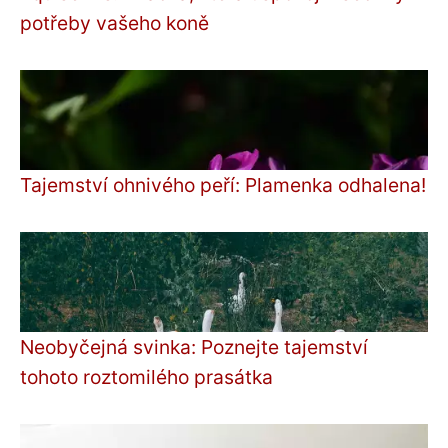
potřeby vašeho koně
Tajemství ohnivého peří: Plamenka odhalena!
Neobyčejná svinka: Poznejte tajemství
tohoto roztomilého prasátka