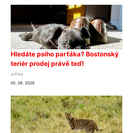
Hledáte psího parťáka? Bostonský
teriér prodej právě teď!
zvířata
05. 06. 2026