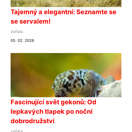
Tajemný a elegantní: Seznamte se
se servalem!
zvířata
05. 02. 2026
Fascinující svět gekonů: Od
lepkavých tlapek po noční
dobrodružství
zvířata