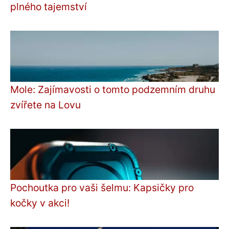
plného tajemství
Mole: Zajímavosti o tomto podzemním druhu
zvířete na Lovu
Pochoutka pro vaši šelmu: Kapsičky pro
kočky v akci!