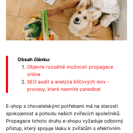
Obsah článku:
Objevte rozsáhlé možnosti propagace
online
SEO audit a analýza klíčových slov -
procesy, které nesmíte zanedbat
E-shop s chovatelskými potřebami má na starosti
spokojenost a pohodu našich zvířecích společníků.
Propagace tohoto druhu e-shopu vyžaduje odborný
přístup, který spojuje lásku k zvířatům s efektivním