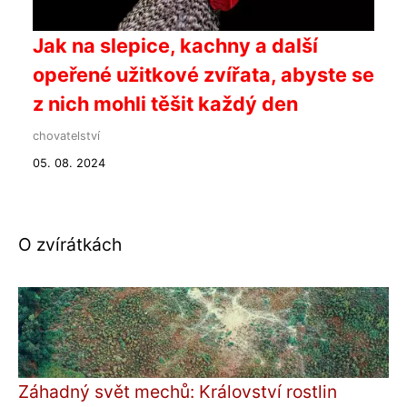
Jak na slepice, kachny a další
opeřené užitkové zvířata, abyste se
z nich mohli těšit každý den
chovatelství
05. 08. 2024
O zvírátkách
Záhadný svět mechů: Království rostlin