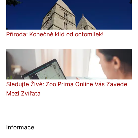
Příroda: Konečně klid od octomilek!
Sledujte Živě: Zoo Prima Online Vás Zavede
Mezi Zvířata
Informace