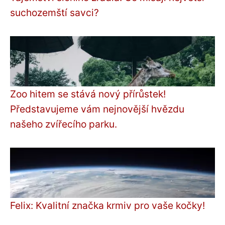
suchozemští savci?
Zoo hitem se stává nový přírůstek!
Představujeme vám nejnovější hvězdu
našeho zvířecího parku.
Felix: Kvalitní značka krmiv pro vaše kočky!