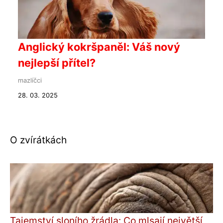
Anglický kokršpaněl: Váš nový
nejlepší přítel?
mazlíčci
28. 03. 2025
O zvírátkách
Tajemství sloního žrádla: Co mlsají největší