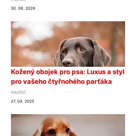
30. 06. 2026
Kožený obojek pro psa: Luxus a styl
pro vašeho čtyřnohého parťáka
mazlíčci
27. 04. 2025