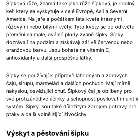
Šípková růže, známá také jako růže šípková, je odolný
keř, který se vyskytuje v celé Evropě, Asii a Severní
Americe. Na jaře a počátkem léta kvete krásnými
růžovými nebo bílými květy. Tyto květy se po odkvětu
přemění na malé, oválné plody zvané šípky. Šípky
dozrávají na podzim a získávají zářivě červenou nebo
oranžovou barvu. Jsou bohaté na vitamín C,
antioxidanty a další prospěšné látky.
Šípky se používají k přípravě lahodných a zdravých
čajů, sirupů, marmelád a dalších pochutin. Mají mírně
nakyslou, osvěžující chuť. Šípkový čaj je oblíbený pro
své protizánětlivé účinky a schopnost posilovat imunitní
systém. Šípky jsou také důležitým zdrojem potravy pro
ptáky a další volně žijící živočichy.
Výskyt a pěstování šípku