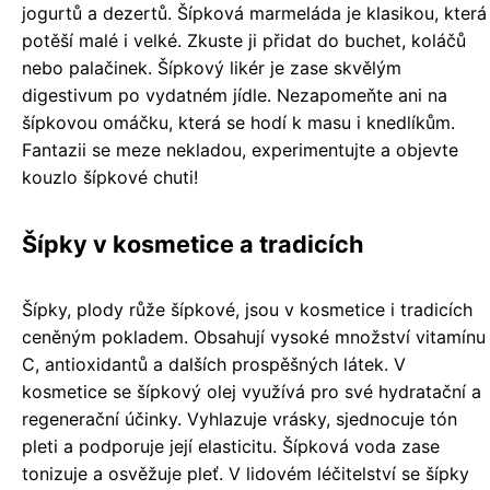
jogurtů a dezertů. Šípková marmeláda je klasikou, která
potěší malé i velké. Zkuste ji přidat do buchet, koláčů
nebo palačinek. Šípkový likér je zase skvělým
digestivum po vydatném jídle. Nezapomeňte ani na
šípkovou omáčku, která se hodí k masu i knedlíkům.
Fantazii se meze nekladou, experimentujte a objevte
kouzlo šípkové chuti!
Šípky v kosmetice a tradicích
Šípky, plody růže šípkové, jsou v kosmetice i tradicích
ceněným pokladem. Obsahují vysoké množství vitamínu
C, antioxidantů a dalších prospěšných látek. V
kosmetice se šípkový olej využívá pro své hydratační a
regenerační účinky. Vyhlazuje vrásky, sjednocuje tón
pleti a podporuje její elasticitu. Šípková voda zase
tonizuje a osvěžuje pleť. V lidovém léčitelství se šípky