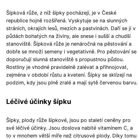
Šípková růže, z níž šípky pocházejí, je v České
republice hojně rozšířená. Vyskytuje se na slunných
stráních, okrajích lesů, mezích a pastvinách. Daří se jí v
půdách bohatých na živiny, ale snese i sušší a chudší
stanoviště. Šípková růže je nenáročná na pěstování a
dobře se množí semeny i vegetativně. Pro pěstování se
doporučují slunná stanoviště s propustnou půdou.
Rostliny je vhodné pravidelně zalévat a přihnojovat,
zejména v období růstu a kvetení. Šípky se sklízejí na
podzim, kdy jsou plně zralé a mají sytě červenou barvu.
Léčivé účinky šípku
Šípky, plody růže šípkové, jsou po staletí ceněny pro
své léčivé účinky. Jsou doslova nabité vitamínem C, a
to v mnohem větší míře než citrusové plody. Díky tomu