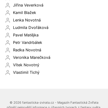
Jiřina Veverková
Kamil Blažek
Lenka Novotná
Ludmila Dvořáková
Pavel Matějka
Petr Vandrbálek
Radka Novotná
Veronika Marečková
Vítek Novotný
Vlastimil Tichý
© 2026 fantasticka-zvirata.cz - Magazín Fantastická Zvířata
přináší nejnovější informace o úžasných tvorech z fantasy světa.