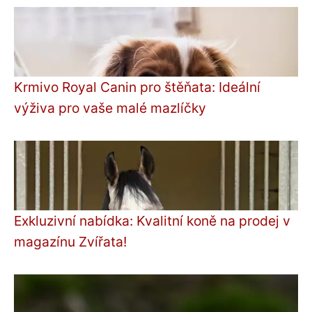
Krmivo Royal Canin pro štěňata: Ideální
výživa pro vaše malé mazlíčky
Exkluzivní nabídka: Kvalitní koně na prodej v
magazínu Zvířata!