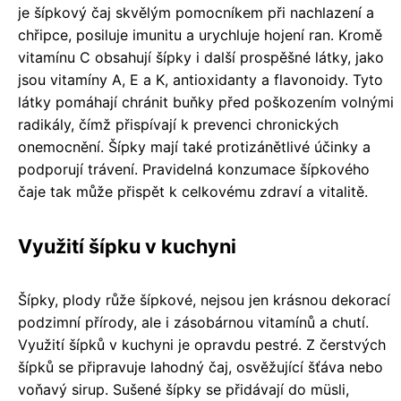
je šípkový čaj skvělým pomocníkem při nachlazení a
chřipce, posiluje imunitu a urychluje hojení ran. Kromě
vitamínu C obsahují šípky i další prospěšné látky, jako
jsou vitamíny A, E a K, antioxidanty a flavonoidy. Tyto
látky pomáhají chránit buňky před poškozením volnými
radikály, čímž přispívají k prevenci chronických
onemocnění. Šípky mají také protizánětlivé účinky a
podporují trávení. Pravidelná konzumace šípkového
čaje tak může přispět k celkovému zdraví a vitalitě.
Využití šípku v kuchyni
Šípky, plody růže šípkové, nejsou jen krásnou dekorací
podzimní přírody, ale i zásobárnou vitamínů a chutí.
Využití šípků v kuchyni je opravdu pestré. Z čerstvých
šípků se připravuje lahodný čaj, osvěžující šťáva nebo
voňavý sirup. Sušené šípky se přidávají do müsli,