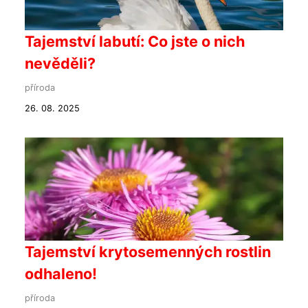
Tajemství labutí: Co jste o nich
nevěděli?
příroda
26. 08. 2025
Tajemství krytosemenných rostlin
odhaleno!
příroda