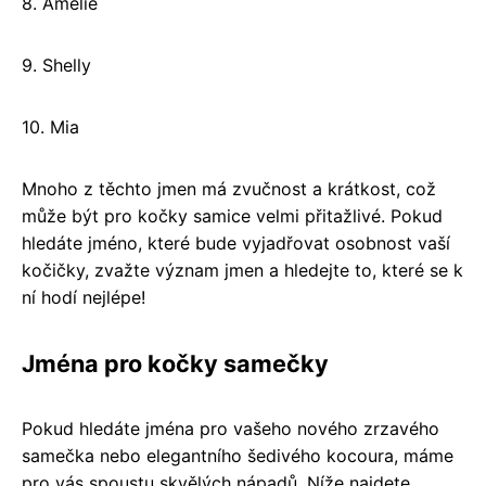
8. Amelie
9. Shelly
10. Mia
Mnoho z těchto jmen má zvučnost a krátkost, což
může být pro kočky samice velmi přitažlivé. Pokud
hledáte jméno, které bude vyjadřovat osobnost vaší
kočičky, zvažte význam jmen a hledejte to, které se k
ní hodí nejlépe!
Jména pro kočky samečky
Pokud hledáte jména pro vašeho nového zrzavého
samečka nebo elegantního šedivého kocoura, máme
pro vás spoustu skvělých nápadů. Níže najdete