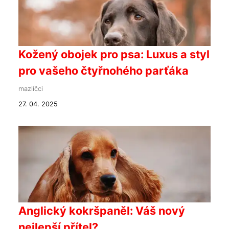
Kožený obojek pro psa: Luxus a styl
pro vašeho čtyřnohého parťáka
mazlíčci
27. 04. 2025
Anglický kokršpaněl: Váš nový
nejlepší přítel?