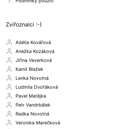
Podmínky použití
Zvířoznalci :-)
Adélia Kovářová
Anežka Kozáková
Jiřina Veverková
Kamil Blažek
Lenka Novotná
Ludmila Dvořáková
Pavel Matějka
Petr Vandrbálek
Radka Novotná
Veronika Marečková