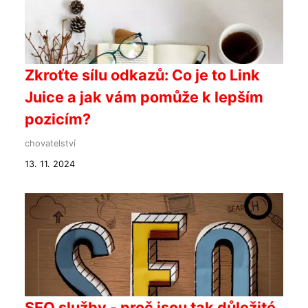
Zkroťte sílu odkazů: Co je to Link
Juice a jak vám pomůže k lepším
pozicím?
chovatelství
13. 11. 2024
SEO služby - proč jsou tak důležité