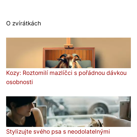
O zvírátkách
Kozy: Roztomilí mazlíčci s pořádnou dávkou
osobnosti
Stylizujte svého psa s neodolatelnými