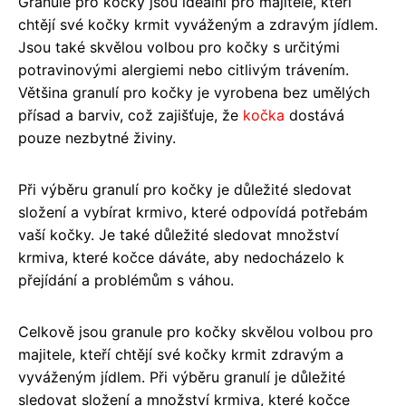
Granule pro kočky jsou ideální pro majitele, kteří
chtějí své kočky krmit vyváženým a zdravým jídlem.
Jsou také skvělou volbou pro kočky s určitými
potravinovými alergiemi nebo citlivým trávením.
Většina granulí pro kočky je vyrobena bez umělých
přísad a barviv, což zajišťuje, že
kočka
dostává
pouze nezbytné živiny.
Při výběru granulí pro kočky je důležité sledovat
složení a vybírat krmivo, které odpovídá potřebám
vaší kočky. Je také důležité sledovat množství
krmiva, které kočce dáváte, aby nedocházelo k
přejídání a problémům s váhou.
Celkově jsou granule pro kočky skvělou volbou pro
majitele, kteří chtějí své kočky krmit zdravým a
vyváženým jídlem. Při výběru granulí je důležité
sledovat složení a množství krmiva, které kočce