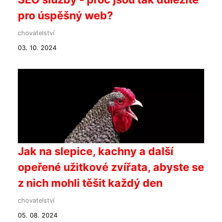
pro úspěšný web?
chovatelství
03. 10. 2024
Jak na slepice, kachny a další
opeřené užitkové zvířata, abyste se
z nich mohli těšit každý den
chovatelství
05. 08. 2024