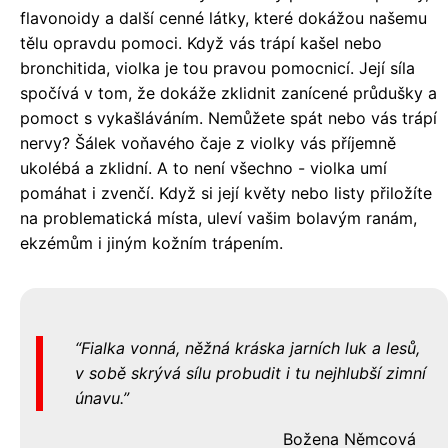
flavonoidy a další cenné látky, které dokážou našemu
tělu opravdu pomoci. Když vás trápí kašel nebo
bronchitida, violka je tou pravou pomocnicí. Její síla
spočívá v tom, že dokáže zklidnit zanícené průdušky a
pomoct s vykašláváním. Nemůžete spát nebo vás trápí
nervy? Šálek voňavého čaje z violky vás příjemně
ukolébá a zklidní. A to není všechno - violka umí
pomáhat i zvenčí. Když si její květy nebo listy přiložíte
na problematická místa, uleví vašim bolavým ranám,
ekzémům i jiným kožním trápením.
Fialka vonná, něžná kráska jarních luk a lesů,
v sobě skrývá sílu probudit i tu nejhlubší zimní
únavu.
Božena Němcová