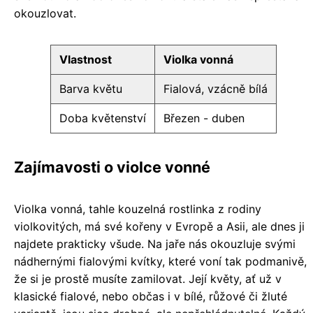
okouzlovat.
Vlastnost
Violka vonná
Barva květu
Fialová, vzácně bílá
Doba květenství
Březen - duben
Zajímavosti o violce vonné
Violka vonná, tahle kouzelná rostlinka z rodiny
violkovitých, má své kořeny v Evropě a Asii, ale dnes ji
najdete prakticky všude. Na jaře nás okouzluje svými
nádhernými fialovými kvítky, které voní tak podmanivě,
že si je prostě musíte zamilovat. Její květy, ať už v
klasické fialové, nebo občas i v bílé, růžové či žluté