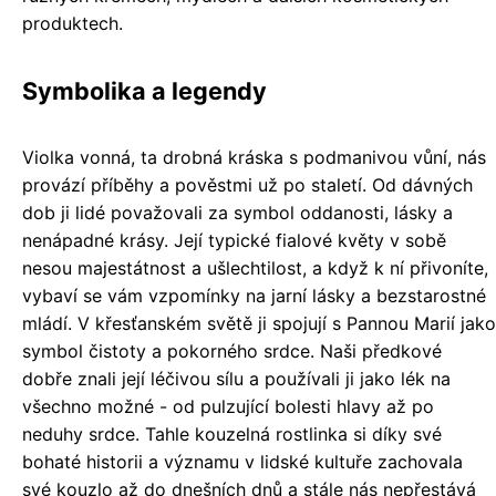
produktech.
Symbolika a legendy
Violka vonná, ta drobná kráska s podmanivou vůní, nás
provází příběhy a pověstmi už po staletí. Od dávných
dob ji lidé považovali za symbol oddanosti, lásky a
nenápadné krásy. Její typické fialové květy v sobě
nesou majestátnost a ušlechtilost, a když k ní přivoníte,
vybaví se vám vzpomínky na jarní lásky a bezstarostné
mládí. V křesťanském světě ji spojují s Pannou Marií jako
symbol čistoty a pokorného srdce. Naši předkové
dobře znali její léčivou sílu a používali ji jako lék na
všechno možné - od pulzující bolesti hlavy až po
neduhy srdce. Tahle kouzelná rostlinka si díky své
bohaté historii a významu v lidské kultuře zachovala
své kouzlo až do dnešních dnů a stále nás nepřestává