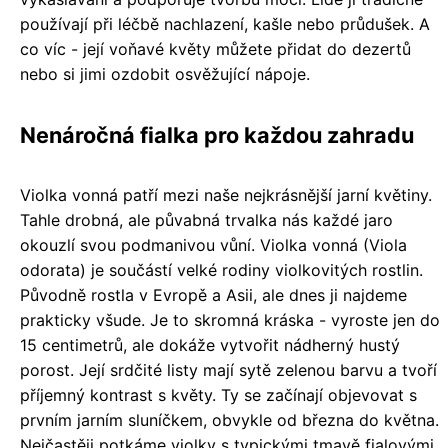
používají při léčbě nachlazení, kašle nebo průdušek. A
co víc - její voňavé květy můžete přidat do dezertů
nebo si jimi ozdobit osvěžující nápoje.
Nenáročná fialka pro každou zahradu
Violka vonná patří mezi naše nejkrásnější jarní květiny.
Tahle drobná, ale půvabná trvalka nás každé jaro
okouzlí svou podmanivou vůní. Violka vonná (Viola
odorata) je součástí velké rodiny violkovitých rostlin.
Původně rostla v Evropě a Asii, ale dnes ji najdeme
prakticky všude. Je to skromná kráska - vyroste jen do
15 centimetrů, ale dokáže vytvořit nádherný hustý
porost. Její srdčité listy mají sytě zelenou barvu a tvoří
příjemný kontrast s květy. Ty se začínají objevovat s
prvním jarním sluníčkem, obvykle od března do května.
Nejčastěji potkáme violky s typickými tmavě fialovými