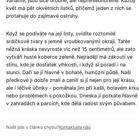
variantě, jsou sice drobné, ale nepřehlédnutelné. Každý
květ má pět okvětních lístků, přičemž jeden z nich se
protahuje do zajímavé ostruhy.
Když se podíváte na její listy, uvidíte roztomilé
srdíčkové tvary s jemně vroubkovanými okraji. Tahle
něžná kráska nevyroste víc než 15 centimetrů, ale zato
vytváří husté koberce zeleně. Nejraději má zákoutí ve
stínu, kde je dostatek vlhkosti, i když si poradí i na
slunci. Daří se jí hlavně v bohaté, humózní půdě. Naši
předkové ji dobře znali a cenili si jí nejen pro její krásu,
ale i léčivé účinky - pomáhala jim při kašli, bolavém krku
nebo problémech s pokožkou. Dneska ji potkáte hlavně
v zahradách a parcích, kde dělá radost svým půvabem.
Našli jste v článku chybu?
Kontaktujte nás