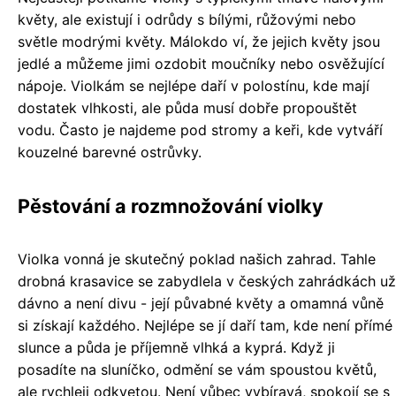
květy, ale existují i odrůdy s bílými, růžovými nebo
světle modrými květy. Málokdo ví, že jejich květy jsou
jedlé a můžeme jimi ozdobit moučníky nebo osvěžující
nápoje. Violkám se nejlépe daří v polostínu, kde mají
dostatek vlhkosti, ale půda musí dobře propouštět
vodu. Často je najdeme pod stromy a keři, kde vytváří
kouzelné barevné ostrůvky.
Pěstování a rozmnožování violky
Violka vonná je skutečný poklad našich zahrad. Tahle
drobná krasavice se zabydlela v českých zahrádkách už
dávno a není divu - její půvabné květy a omamná vůně
si získají každého. Nejlépe se jí daří tam, kde není přímé
slunce a půda je příjemně vlhká a kyprá. Když ji
posadíte na sluníčko, odmění se vám spoustou květů,
ale rychleji odkvetou. Není vůbec vybíravá, spokojí se s