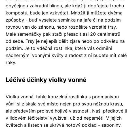
obyčejnou zahradní hlínou, ale když jí dopřejete trochu
kompostu, bude jen vzkvétat. Množit ji můžete dvěma
způsoby - buď vysejete semínka na jaře či na podzim
rovnou ven do záhonu, nebo rozdělíte vzrostlé trsy.
Malé semenáčky pak stačí přesadit asi 20 centimetrů
od sebe. Trsy je nejlepší dělit zjara nebo po odkvětu na
podzim. Je to vděčná rostlinka, která vás odmění
nádhernými vonnými květy a radost z ní budete mít celé
roky.
Léčivé účinky violky vonné
Violka vonná, tahle kouzelná rostlinka s podmanivou
vůní, si získala své místo nejen pro svou něžnou krásu,
ale především pro své hojivé vlastnosti. Naši předkové ji
v lidovém léčitelství využívali už od nepaměti. V jejích
květech a listech se ukrývá hotový poklad - saponiny,