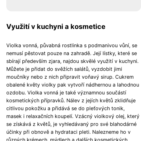
Využití v kuchyni a kosmetice
Violka vonná, půvabná rostlinka s podmanivou vůní, se
nemusí pěstovat pouze na zahradě. Její lístky, které se
sbírají především zjara, najdou skvělé využití v kuchyni.
Můžete je přidat do svěžích salátů, vyzdobit jimi
moučníky nebo z nich připravit voňavý sirup. Cukrem
obalené květy violky pak vytvoří nádhernou a lahodnou
ozdobu. Violka vonná je také významnou součástí
kosmetických přípravků. Nálev z jejích květů zklidňuje
citlivou pokožku a přidává se do pleťových tonik,
masek i relaxačních koupelí. Vzácný violkový olej, který
se získává z květů, je vyhledávaný pro své blahodárné
účinky při obnově a hydrataci pleti. Nalezneme ho v
různých krémech, mýdlech a dalších kosmetických