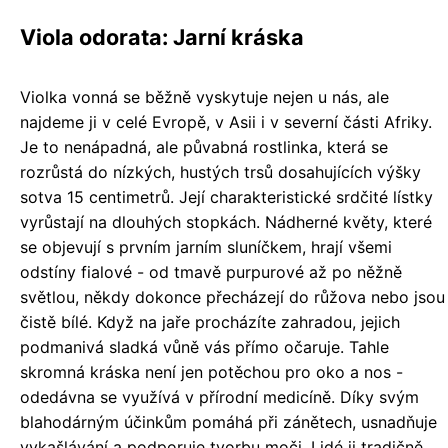
Viola odorata: Jarní kráska
Violka vonná se běžně vyskytuje nejen u nás, ale
najdeme ji v celé Evropě, v Asii i v severní části Afriky.
Je to nenápadná, ale půvabná rostlinka, která se
rozrůstá do nízkých, hustých trsů dosahujících výšky
sotva 15 centimetrů. Její charakteristické srdčité lístky
vyrůstají na dlouhých stopkách. Nádherné květy, které
se objevují s prvním jarním sluníčkem, hrají všemi
odstíny fialové - od tmavě purpurové až po něžně
světlou, někdy dokonce přecházejí do růžova nebo jsou
čistě bílé. Když na jaře procházíte zahradou, jejich
podmanivá sladká vůně vás přímo očaruje. Tahle
skromná kráska není jen potěchou pro oko a nos -
odedávna se využívá v přírodní medicíně. Díky svým
blahodárným účinkům pomáhá při zánětech, usnadňuje
vykašlávání a podporuje tvorbu moči. Lidé ji tradičně