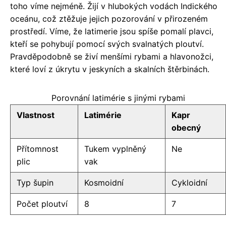
toho víme nejméně. Žijí v hlubokých vodách Indického
oceánu, což ztěžuje jejich pozorování v přirozeném
prostředí. Víme, že latimerie jsou spíše pomalí plavci,
kteří se pohybují pomocí svých svalnatých ploutví.
Pravděpodobně se živí menšími rybami a hlavonožci,
které loví z úkrytu v jeskyních a skalních štěrbinách.
Porovnání latimérie s jinými rybami
Vlastnost
Latimérie
Kapr
obecný
Přítomnost
Tukem vyplněný
Ne
plic
vak
Typ šupin
Kosmoidní
Cykloidní
Počet ploutví
8
7