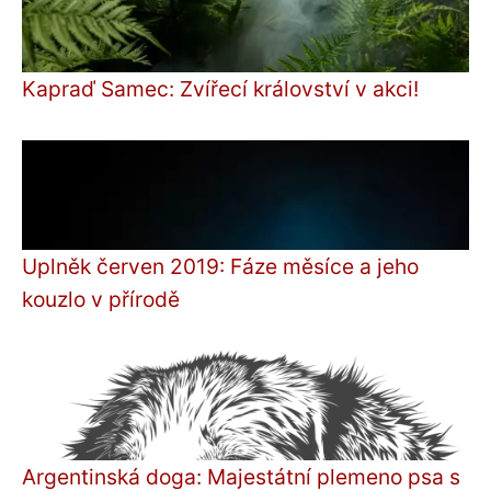
Kapraď Samec: Zvířecí království v akci!
Uplněk červen 2019: Fáze měsíce a jeho
kouzlo v přírodě
Argentinská doga: Majestátní plemeno psa s