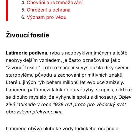
Chování a rozmnožování
Ohrožení a ochrana
Význam pro vědu
Živoucí fosilie
Latimerie podivná
, ryba s neobvyklým jménem a ještě
neobvyklejším vzhledem, je často označována jako
"živoucí fosilie". Toto označení si vysloužila díky svému
starobylému původu a zachování primitivních znaků,
které u jiných ryb během milionů let evoluce zmizely.
Latimerie patří mezi lalokoploutvé ryby, skupinu, o které
se dlouho myslelo, že vyhynula spolu s dinosaury.
Objev
živé latimerie v roce 1938 byl proto pro vědecký svět
obrovským překvapením.
Latimerie obývá hluboké vody Indického oceánu a