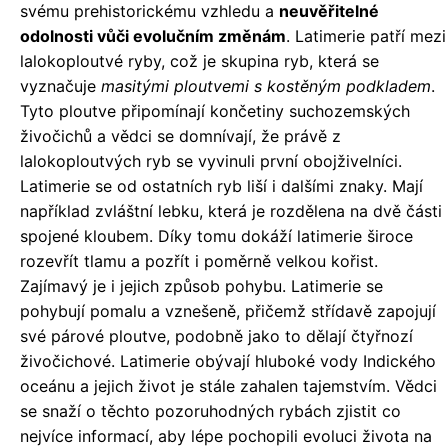
svému prehistorickému vzhledu a
neuvěřitelné
odolnosti vůči evolučním změnám
. Latimerie patří mezi
lalokoploutvé ryby, což je skupina ryb, která se
vyznačuje
masitými ploutvemi s kostěným podkladem
.
Tyto ploutve připomínají končetiny suchozemských
živočichů a vědci se domnívají, že právě z
lalokoploutvých ryb se vyvinuli první obojživelníci.
Latimerie se od ostatních ryb liší i dalšími znaky. Mají
například zvláštní lebku, která je rozdělena na dvě části
spojené kloubem. Díky tomu dokáží latimerie široce
rozevřít tlamu a pozřít i poměrně velkou kořist.
Zajímavý je i jejich způsob pohybu. Latimerie se
pohybují pomalu a vznešeně, přičemž střídavě zapojují
své párové ploutve, podobně jako to dělají čtyřnozí
živočichové. Latimerie obývají hluboké vody Indického
oceánu a jejich život je stále zahalen tajemstvím. Vědci
se snaží o těchto pozoruhodných rybách zjistit co
nejvíce informací, aby lépe pochopili evoluci života na