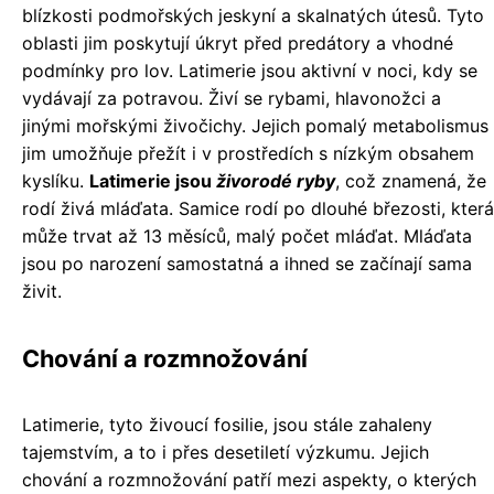
blízkosti podmořských jeskyní a skalnatých útesů. Tyto
oblasti jim poskytují úkryt před predátory a vhodné
podmínky pro lov. Latimerie jsou aktivní v noci, kdy se
vydávají za potravou. Živí se rybami, hlavonožci a
jinými mořskými živočichy. Jejich pomalý metabolismus
jim umožňuje přežít i v prostředích s nízkým obsahem
kyslíku.
Latimerie jsou
živorodé ryby
, což znamená, že
rodí živá mláďata. Samice rodí po dlouhé březosti, která
může trvat až 13 měsíců, malý počet mláďat. Mláďata
jsou po narození samostatná a ihned se začínají sama
živit.
Chování a rozmnožování
Latimerie, tyto živoucí fosilie, jsou stále zahaleny
tajemstvím, a to i přes desetiletí výzkumu. Jejich
chování a rozmnožování patří mezi aspekty, o kterých