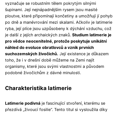
vyznačuje se robustním tělem pokrytým silnými
šupinami. Její nejnápadnějším rysem jsou masité
ploutve, které připomínají končetiny a umožňují jí pohyb
po dně a manévrování mezi skalami. Ačkoliv je latimerie
ryba, její plíce jsou uzpůsobeny k dýchání vzduchu, což
je další z jejích archaických znaků.
Studium latimerie je
pro vědce neocenitelné, protože poskytuje unikátní
náhled do evoluce obratlovců a vznik prvních
suchozemských živočichů.
Její existence je důkazem
toho, že i v dnešní době můžeme na Zemi najít
organismy, které jsou svými vlastnostmi a původem
podobné živočichům z dávné minulosti.
Charakteristika latimerie
Latimerie podivná
je fascinující stvoření, kterému se
přezdívá „živoucí fosilie“. Tento titul si vysloužila díky