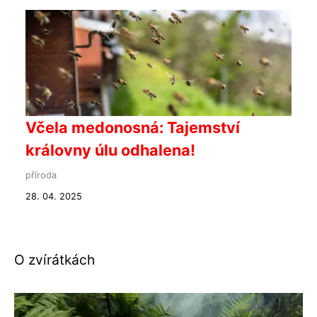
Včela medonosná: Tajemství
královny úlu odhalena!
příroda
28. 04. 2025
O zvírátkách