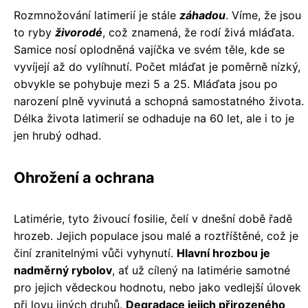
Rozmnožování latimerií je stále
záhadou
. Víme, že jsou
to ryby
živorodé
, což znamená, že rodí živá mláďata.
Samice nosí oplodněná vajíčka ve svém těle, kde se
vyvíjejí až do vylíhnutí. Počet mláďat je poměrně nízký,
obvykle se pohybuje mezi 5 a 25. Mláďata jsou po
narození plně vyvinutá a schopná samostatného života.
Délka života latimerií se odhaduje na 60 let, ale i to je
jen hrubý odhad.
Ohrožení a ochrana
Latimérie, tyto živoucí fosilie, čelí v dnešní době řadě
hrozeb. Jejich populace jsou malé a roztříštěné, což je
činí zranitelnými vůči vyhynutí.
Hlavní hrozbou je
nadměrný rybolov
, ať už cílený na latimérie samotné
pro jejich vědeckou hodnotu, nebo jako vedlejší úlovek
při lovu jiných druhů.
Degradace jejich přirozeného