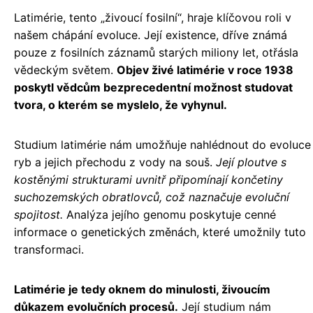
Latimérie, tento „živoucí fosilní“, hraje klíčovou roli v
našem chápání evoluce. Její existence, dříve známá
pouze z fosilních záznamů starých miliony let, otřásla
vědeckým světem.
Objev živé latimérie v roce 1938
poskytl vědcům bezprecedentní možnost studovat
tvora, o kterém se myslelo, že vyhynul.
Studium latimérie nám umožňuje nahlédnout do evoluce
ryb a jejich přechodu z vody na souš.
Její ploutve s
kostěnými strukturami uvnitř připomínají končetiny
suchozemských obratlovců, což naznačuje evoluční
spojitost.
Analýza jejího genomu poskytuje cenné
informace o genetických změnách, které umožnily tuto
transformaci.
Latimérie je tedy oknem do minulosti, živoucím
důkazem evolučních procesů.
Její studium nám