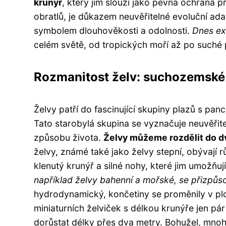
krunýř
, který jim slouží jako pevná ochrana 
obratlů, je důkazem neuvěřitelné evoluční ada
symbolem dlouhověkosti a odolnosti.
Dnes ex
celém světě, od tropických moří až po suché 
Rozmanitost želv: suchozemské 
Želvy patří do fascinující skupiny plazů s panc
Tato starobylá skupina se vyznačuje neuvěřitel
způsobu života.
Želvy můžeme rozdělit do d
želvy, známé také jako želvy stepní, obývají r
klenutý krunýř a silné nohy, které jim umožň
například želvy bahenní a mořské, se přizpůso
hydrodynamický, končetiny se proměnily v pl
miniaturních želviček s délkou krunýře jen p
dorůstat délky přes dva metry. Bohužel, mnoh