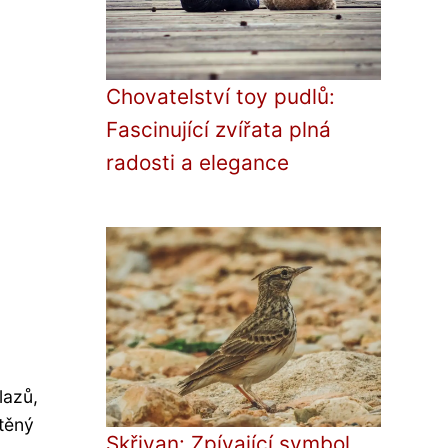
Chovatelství toy pudlů:
Fascinující zvířata plná
radosti a elegance
lazů,
stěný
Skřivan: Zpívající symbol