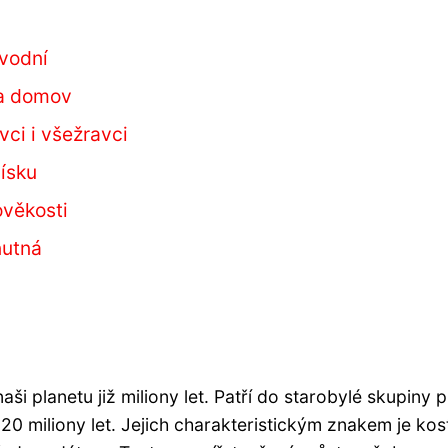
 vodní
 a domov
vci i všežravci
ísku
ověkosti
nutná
naši planetu již miliony let. Patří do starobylé skupiny p
 220 miliony let. Jejich charakteristickým znakem je ko