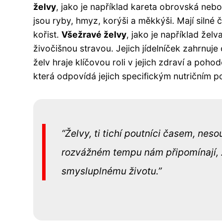
želvy
, jako je například kareta obrovská neb
jsou ryby, hmyz, korýši a měkkýši. Mají silné če
kořist.
Všežravé želvy
, jako je například želv
živočišnou stravou. Jejich jídelníček zahrnuj
želv hraje klíčovou roli v jejich zdraví a poh
která odpovídá jejich specifickým nutričním 
Želvy, ti tichí poutníci časem, nes
rozvážném tempu nám připomínají, že
smysluplnému životu.