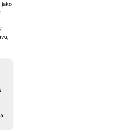
 jako
t
k
va
avu,
a
da