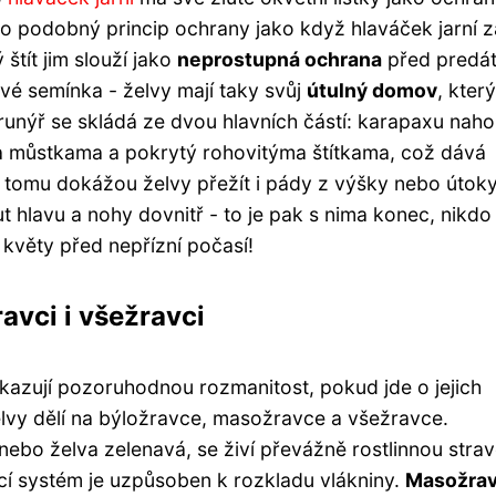
 to podobný princip ochrany jako když hlaváček jarní z
štít jim slouží jako
neprostupná ochrana
před predát
své semínka - želvy mají taky svůj
útulný domov
, kter
runýř se skládá ze dvou hlavních částí: karapaxu naho
ma můstkama a pokrytý rohovitýma štítkama, což dává
y tomu dokážou želvy přežít i pády z výšky nebo útok
 hlavu a nohy dovnitř - to je pak s nima konec, nikdo
květy před nepřízní počasí!
avci i všežravci
vykazují pozoruhodnou rozmanitost, pokud jde o jejich
elvy dělí na býložravce, masožravce a všežravce.
í nebo želva zelenavá, se živí převážně rostlinnou stra
ávicí systém je uzpůsoben k rozkladu vlákniny.
Masožra