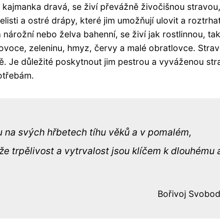
o kajmanka dravá, se živí převážně živočišnou stravou,
listi a ostré drápy, které jim umožňují ulovit a roztrha
a nárožní nebo želva bahenní, se živí jak rostlinnou, ta
e ovoce, zeleninu, hmyz, červy a malé obratlovce. Stra
odě. Je důležité poskytnout jim pestrou a vyváženou str
potřebám.
ou na svých hřbetech tíhu věků a v pomalém,
 trpělivost a vytrvalost jsou klíčem k dlouhému 
Bořivoj Svobo