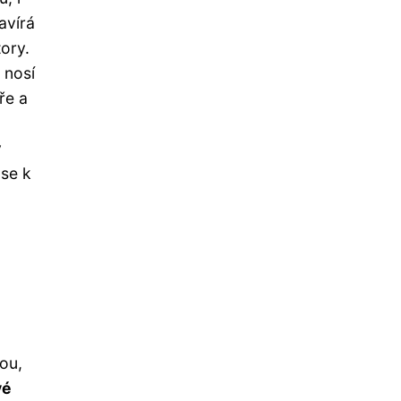
avírá
ory.
ý nosí
ře a
y
 se k
vou,
vé