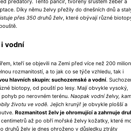
před predátory. Tento pancíř, tvořený srůstem žeber a
ptace. Díky němu želvy přežily do dnešních dnů a stal
istuje přes 350 druhů želv
, které obývají různé biotop
pouště.
i vodní
ířem, kteří se objevili na Zemi před více než 200 milion
nou rozmanitostí, a to jak co se týče vzhledu, tak i
vou hlavních skupin: suchozemské a vodní
. Suchoz
ůzné biotopy, od pouští po lesy. Mají obvykle vysoký,
ují pohyb po nerovném terénu.
Naopak vodní želvy, kam
bily životu ve vodě.
Jejich krunýř je obvykle plošší a
outve.
Rozmanitost želv je ohromující a zahrnuje dru
ár centimetrů až po obří mořské želvy kožatky, které 
o druhů želv je dnes ohroženo v důsledku ztráty