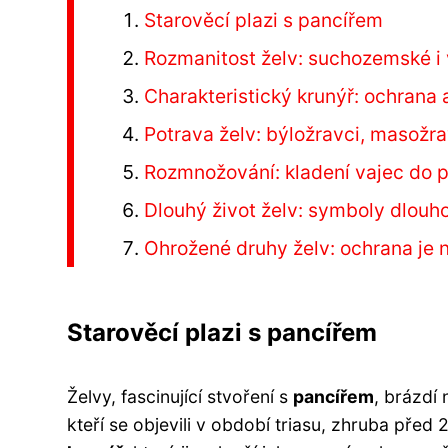
Starověcí plazi s pancířem
Rozmanitost želv: suchozemské i
Charakteristický krunýř: ochrana
Potrava želv: býložravci, masožra
Rozmnožování: kladení vajec do p
Dlouhý život želv: symboly dlouh
Ohrožené druhy želv: ochrana je 
Starověcí plazi s pancířem
Želvy, fascinující stvoření s
pancířem
, brázdí 
kteří se objevili v období triasu, zhruba před