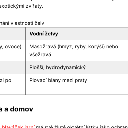
exotickými zvířaty.
ání vlastností želv
Vodní želvy
ty, ovoce)
Masožravá (hmyz, ryby, korýši) nebo
všežravá
Plošší, hydrodynamický
zi po
Plovací blány mezi prsty
na a domov
o
hlaváček jarní
má své žluté okvětní lístky jako ochranu