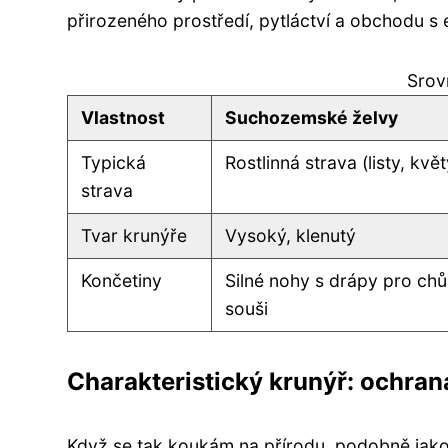
přirozeného prostředí, pytláctví a obchodu s 
Srovn
Vlastnost
Suchozemské želvy
Typická
Rostlinná strava (listy, kvě
strava
Tvar krunýře
Vysoký, klenutý
Končetiny
Silné nohy s drápy pro chů
souši
Charakteristický krunýř: ochra
Když se tak koukám na přírodu, podobně jak