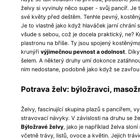
želvy si vyvinuly něco super - svůj pancíř. Je
své květy před deštěm. Tenhle pevný, kostěný 
Je to vlastně jako když hlaváček jarní chrání 
všude s sebou, což je docela praktický, ne? K
plastronu na břiše. Ty jsou spojený kostěný
krunýři
výjimečnou pevnost a odolnost
. Dík
šelem. A některý druhy umí dokonce zatáhnout
nim nedostane, podobně jako když se zavřou 
Potrava želv: býložravci, masožr
Želvy, fascinující skupina plazů s pancířem, 
stravovací návyky. V závislosti na druhu se ž
Býložravé želvy
, jako je například želva slon
včetně trávy, listů, ovoce a květin. Jejich tr