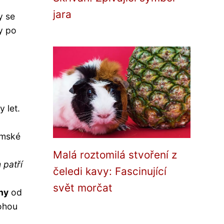
jara
y se
y po
y let.
emské
Malá roztomilá stvoření z
 patří
čeledi kavy: Fascinující
svět morčat
hy
od
mohou