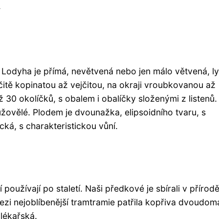
y
 Lodyha je přímá, nevětvená nebo jen málo větvená, ly
ejčitě kopinatou až vejčitou, na okraji vroubkovanou až
ž 30 okolíčků, s obalem i obalíčky složenými z listenů.
ůžovělé. Plodem je dvounažka, elipsoidního tvaru, s
cká, s charakteristickou vůní.
í používají po staletí. Naši předkové je sbírali v přírod
Mezi nejoblíbenější tramtramie patřila kopřiva dvoudom
lékařská.