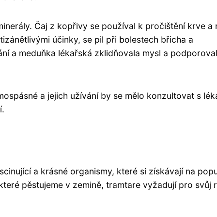
minerály. Čaj z kopřivy se používal k pročištění krve a 
ánětlivými účinky, se pil při bolestech břicha a
ní a meduňka lékařská zklidňovala mysl a podporova
mospásné a jejich užívání by se mělo konzultovat s lé
í.
cinující a krásné organismy, které si získávají na popu
které pěstujeme v zemině, tramtare vyžadují pro svůj r