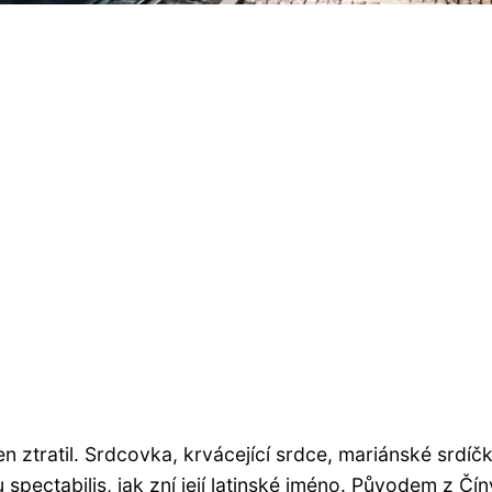
en ztratil. Srdcovka, krvácející srdce, mariánské srdíčk
spectabilis, jak zní její latinské jméno. Původem z Čín