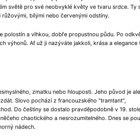
elém světě pro své neobvyklé květy ve tvaru srdce. Ty 
mi růžovými, bílými nebo červenými odstíny.
uje polostín a vlhkou, dobře propustnou půdu. Po odkvě
ch výhonů. Ať už ji nazýváte jakkoli, krása a elegance 
nesmyslného, zmatku nebo hlouposti. Jeho původ je al
 zdát. Slovo pochází z francouzského "tramtant",
hod. Do češtiny se dostalo pravděpodobně v 19. stole
 něčeho chaotického a nesrozumitelného. Dnes se pou
morný nádech.