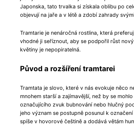
Japonska, tato trvalka si získala oblibu po c
objevují na jaře a v létě a zdobí zahrady svý
Tramtarie je nenáročná rostlina, která prefer
vhodné ji seříznout, aby se podpořil růst nový
květiny je nepopiratelná.
Původ a rozšíření tramtarei
Tramtata je slovo, které v nás evokuje něco 
mnohem starší a zajímavější, než by se mohlo
označujícího zvuk bubnování nebo hlučný poc
jeho význam se postupně posunul k označení
spíše v hovorové češtině a dodává větám hu