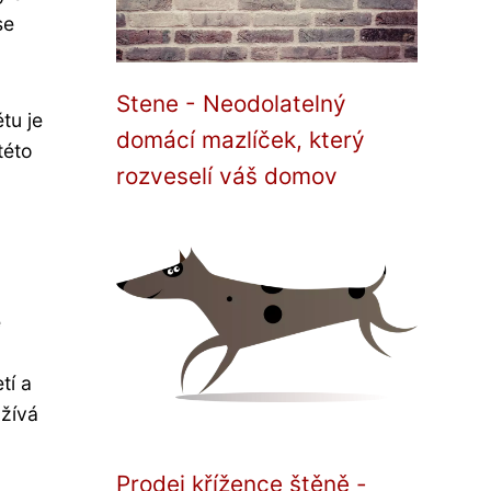
se
Stene - Neodolatelný
tu je
domácí mazlíček, který
této
rozveselí váš domov
e
tí a
žívá
Prodej křížence štěně -