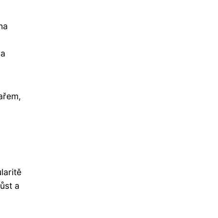
na
la
kařem,
laritě
ůst a