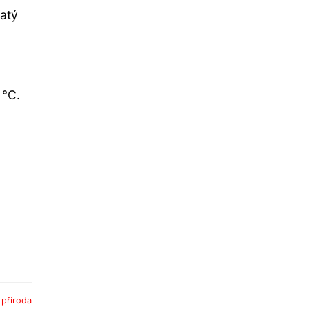
hatý
 °C.
:
příroda