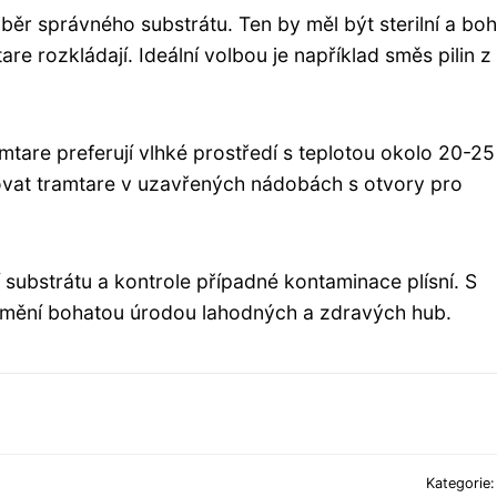
ěr správného substrátu. Ten by měl být sterilní a bo
tare rozkládají. Ideální volbou je například směs pilin z
amtare preferují vlhké prostředí s teplotou okolo 20-25
tovat tramtare v uzavřených nádobách s otvory pro
substrátu a kontrole případné kontaminace plísní. S
odmění bohatou úrodou lahodných a zdravých hub.
Kategorie