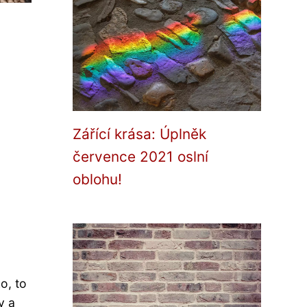
Zářící krása: Úplněk
července 2021 oslní
oblohu!
o, to
y a