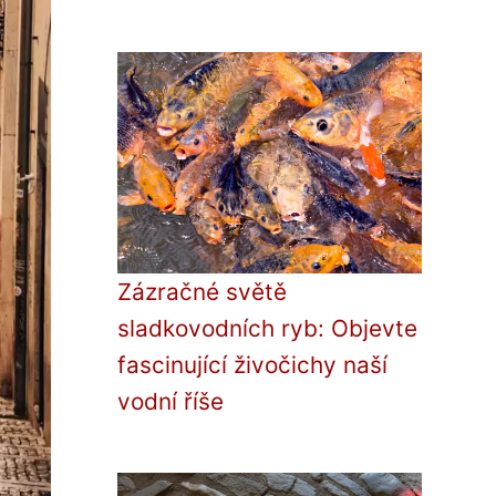
Zázračné světě
sladkovodních ryb: Objevte
fascinující živočichy naší
vodní říše