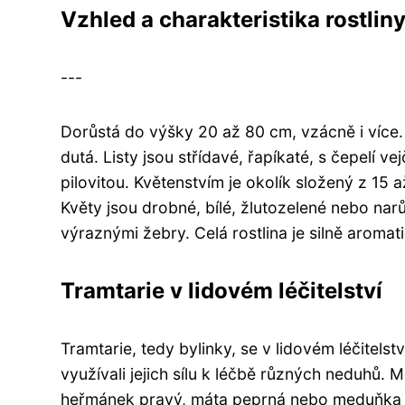
Vzhled a charakteristika rostlin
---
Dorůstá do výšky 20 až 80 cm, vzácně i více.
dutá. Listy jsou střídavé, řapíkaté, s čepelí v
pilovitou. Květenstvím je okolík složený z 15 a
Květy jsou drobné, bílé, žlutozelené nebo nar
výraznými žebry. Celá rostlina je silně aromati
Tramtarie v lidovém léčitelství
Tramtarie, tedy bylinky, se v lidovém léčitelstv
využívali jejich sílu k léčbě různých neduhů. 
heřmánek pravý, máta peprná nebo meduňka 