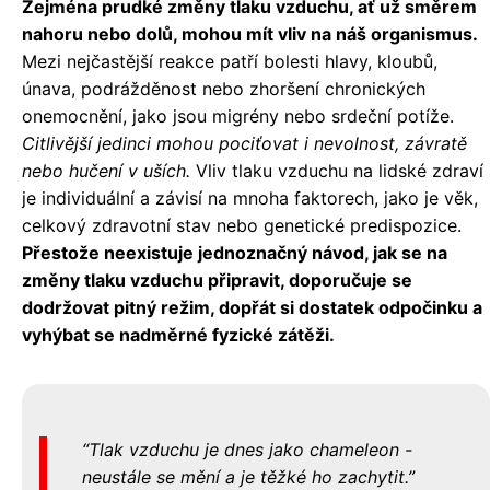
Zejména prudké změny tlaku vzduchu, ať už směrem
nahoru nebo dolů, mohou mít vliv na náš organismus.
Mezi nejčastější reakce patří bolesti hlavy, kloubů,
únava, podrážděnost nebo zhoršení chronických
onemocnění, jako jsou migrény nebo srdeční potíže.
Citlivější jedinci mohou pociťovat i nevolnost, závratě
nebo hučení v uších.
Vliv tlaku vzduchu na lidské zdraví
je individuální a závisí na mnoha faktorech, jako je věk,
celkový zdravotní stav nebo genetické predispozice.
Přestože neexistuje jednoznačný návod, jak se na
změny tlaku vzduchu připravit, doporučuje se
dodržovat pitný režim, dopřát si dostatek odpočinku a
vyhýbat se nadměrné fyzické zátěži.
Tlak vzduchu je dnes jako chameleon -
neustále se mění a je těžké ho zachytit.