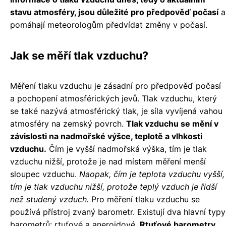
stavu atmosféry, jsou důležité pro předpověď počasí
a
pomáhají meteorologům předvídat změny v počasí.
Jak se měří tlak vzduchu?
Měření tlaku vzduchu je zásadní pro předpověď počasí
a pochopení atmosférických jevů. Tlak vzduchu, který
se také nazývá atmosférický tlak, je síla vyvíjená vahou
atmosféry na zemský povrch.
Tlak vzduchu se mění v
závislosti na nadmořské výšce, teplotě a vlhkosti
vzduchu.
Čím je vyšší nadmořská výška, tím je tlak
vzduchu nižší, protože je nad místem měření menší
sloupec vzduchu.
Naopak, čím je teplota vzduchu vyšší,
tím je tlak vzduchu nižší, protože teplý vzduch je řidší
než studený vzduch.
Pro měření tlaku vzduchu se
používá přístroj zvaný barometr. Existují dva hlavní typy
barometrů: rtuťové a aneroidové.
Rtuťové barometry