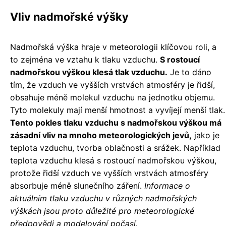
Vliv nadmořské výšky
Nadmořská výška hraje v meteorologii klíčovou roli, a
to zejména ve vztahu k tlaku vzduchu.
S rostoucí
nadmořskou výškou klesá tlak vzduchu.
Je to dáno
tím, že vzduch ve vyšších vrstvách atmosféry je řidší,
obsahuje méně molekul vzduchu na jednotku objemu.
Tyto molekuly mají menší hmotnost a vyvíjejí menší tlak.
Tento pokles tlaku vzduchu s nadmořskou výškou má
zásadní vliv na mnoho meteorologických jevů,
jako je
teplota vzduchu, tvorba oblačnosti a srážek. Například
teplota vzduchu klesá s rostoucí nadmořskou výškou,
protože řidší vzduch ve vyšších vrstvách atmosféry
absorbuje méně slunečního záření.
Informace o
aktuálním tlaku vzduchu v různých nadmořských
výškách jsou proto důležité pro meteorologické
předpovědi a modelování počasí.