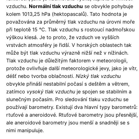
vzduchu.
Normální tlak vzduchu
se obvykle pohybuje
kolem 1013,25 hPa (hektopascalů). Tato hodnota je
považována za průměrný tlak vzduchu na úrovni moře
při teplotě 15 °C. Tlak vzduchu s rostoucí nadmořskou
výškou klesá. Je to proto, že vzduch ve vyšších
vrstvách atmosféry je řidší. V horských oblastech tak
může být tlak vzduchu výrazně nižší než v nížinách.
Tlak vzduchu je důležitým faktorem v meteorologii,
protože ovlivňuje další meteorologické jevy, jako je vítr,
déšť nebo tvorba oblačnosti.
Nízký tlak vzduchu
obvykle přináší nestabilní počasí s deštěm a větrem,
zatímco
vysoký tlak vzduchu
je spojen se stabilním a
slunečným počasím. Pro sledování tlaku vzduchu se
používají barometry. Existují dva hlavní typy barometrů:
rtuťové a aneroidové. Rtuťové barometry jsou přesnější,
ale aneroidové barometry jsou menší a snadněji se s
nimi manipuluje.