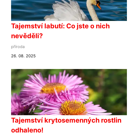
Tajemství labutí: Co jste o nich
nevěděli?
příroda
26. 08. 2025
Tajemství krytosemenných rostlin
odhaleno!