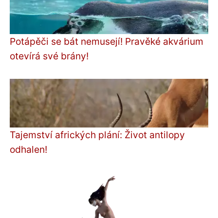
Potápěči se bát nemusejí! Pravěké akvárium
otevírá své brány!
Tajemství afrických plání: Život antilopy
odhalen!