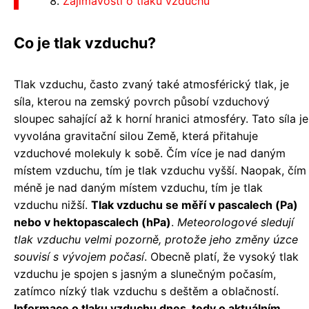
Zajímavosti o tlaku vzduchu
Co je tlak vzduchu?
Tlak vzduchu, často zvaný také atmosférický tlak, je
síla, kterou na zemský povrch působí vzduchový
sloupec sahající až k horní hranici atmosféry. Tato síla je
vyvolána gravitační silou Země, která přitahuje
vzduchové molekuly k sobě. Čím více je nad daným
místem vzduchu, tím je tlak vzduchu vyšší. Naopak, čím
méně je nad daným místem vzduchu, tím je tlak
vzduchu nižší.
Tlak vzduchu se měří v pascalech (Pa)
nebo v hektopascalech (hPa)
.
Meteorologové sledují
tlak vzduchu velmi pozorně, protože jeho změny úzce
souvisí s vývojem počasí
. Obecně platí, že vysoký tlak
vzduchu je spojen s jasným a slunečným počasím,
zatímco nízký tlak vzduchu s deštěm a oblačností.
Informace o tlaku vzduchu dnes, tedy o aktuálním