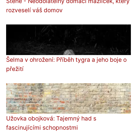
Stene - Neodolatelný domácí mazlíček, který
rozveselí váš domov
Šelma v ohrožení: Příběh tygra a jeho boje o
přežití
Užovka obojková: Tajemný had s
fascinujícími schopnostmi