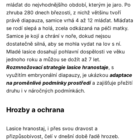
mláďat do nejvhodnějšího období, kterým je jaro. Po
zhruba 280 dnech březosti, z nichž většinu tvoří
právě diapauza, samice vrhá 4 až 12 mláďat. Mláďata
se rodí slepá a holá, zcela odkázaná na péči matky.
Samice je kojí a chrání v noře, dokud nejsou
dostatečně silná, aby se mohla vydat na lov s ní.
Mladé lasice dosahují pohlavní dospělosti ve věku
jednoho roku a můžou se dožít až 7 let.
Rozmnožovací strategie lasice hranostaje
, s
využitím embryonální diapauzy, je ukázkou
adaptace
na proměnlivé podmínky prostředí
a zajišťuje přežití
druhu i v náročných podmínkách.
Hrozby a ochrana
Lasice hranostaj, i přes svou dravost a
přizpůsobivost, čelí v dnešní době řadě hrozeb.