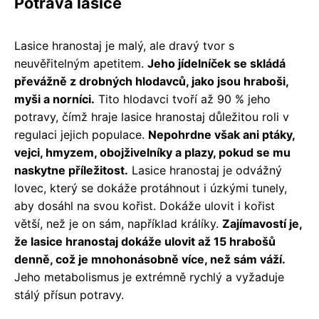
Potrava lasice
Lasice hranostaj je malý, ale dravý tvor s
neuvěřitelným apetitem.
Jeho jídelníček se skládá
převážně z drobných hlodavců, jako jsou hraboši,
myši a norníci.
Tito hlodavci tvoří až 90 % jeho
potravy, čímž hraje lasice hranostaj důležitou roli v
regulaci jejich populace.
Nepohrdne však ani ptáky,
vejci, hmyzem, obojživelníky a plazy, pokud se mu
naskytne příležitost.
Lasice hranostaj je odvážný
lovec, který se dokáže protáhnout i úzkými tunely,
aby dosáhl na svou kořist. Dokáže ulovit i kořist
větší, než je on sám, například králíky.
Zajímavostí je,
že lasice hranostaj dokáže ulovit až 15 hrabošů
denně, což je mnohonásobně více, než sám váží.
Jeho metabolismus je extrémně rychlý a vyžaduje
stálý přísun potravy.