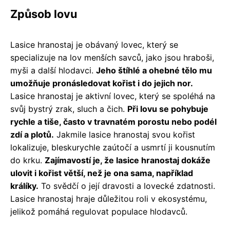
Způsob lovu
Lasice hranostaj je obávaný lovec, který se
specializuje na lov menších savců, jako jsou hraboši,
myši a další hlodavci.
Jeho štíhlé a ohebné tělo mu
umožňuje pronásledovat kořist i do jejich nor.
Lasice hranostaj je aktivní lovec, který se spoléhá na
svůj bystrý zrak, sluch a čich.
Při lovu se pohybuje
rychle a tiše, často v travnatém porostu nebo podél
zdí a plotů.
Jakmile lasice hranostaj svou kořist
lokalizuje, bleskurychle zaútočí a usmrtí ji kousnutím
do krku.
Zajímavostí je, že lasice hranostaj dokáže
ulovit i kořist větší, než je ona sama, například
králíky.
To svědčí o její dravosti a lovecké zdatnosti.
Lasice hranostaj hraje důležitou roli v ekosystému,
jelikož pomáhá regulovat populace hlodavců.