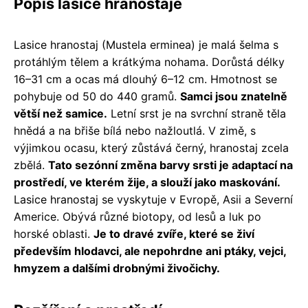
Popis lasice hranostaje
Lasice hranostaj (Mustela erminea) je malá šelma s
protáhlým tělem a krátkýma nohama. Dorůstá délky
16–31 cm a ocas má dlouhý 6–12 cm. Hmotnost se
pohybuje od 50 do 440 gramů.
Samci jsou znatelně
větší než samice.
Letní srst je na svrchní straně těla
hnědá a na břiše bílá nebo nažloutlá. V zimě, s
výjimkou ocasu, který zůstává černý, hranostaj zcela
zbělá.
Tato sezónní změna barvy srsti je adaptací na
prostředí, ve kterém žije, a slouží jako maskování.
Lasice hranostaj se vyskytuje v Evropě, Asii a Severní
Americe. Obývá různé biotopy, od lesů a luk po
horské oblasti.
Je to dravé zvíře, které se živí
především hlodavci, ale nepohrdne ani ptáky, vejci,
hmyzem a dalšími drobnými živočichy.