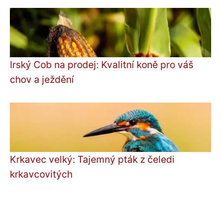
Irský Cob na prodej: Kvalitní koně pro váš
chov a ježdění
Krkavec velký: Tajemný pták z čeledi
krkavcovitých