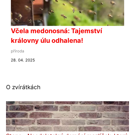
Včela medonosná: Tajemství
královny úlu odhalena!
příroda
28. 04. 2025
O zvírátkách