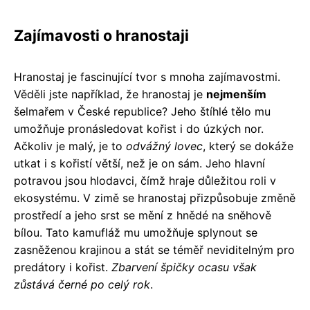
Zajímavosti o hranostaji
Hranostaj je fascinující tvor s mnoha zajímavostmi.
Věděli jste například, že hranostaj je
nejmenším
šelmařem v České republice? Jeho štíhlé tělo mu
umožňuje pronásledovat kořist i do úzkých nor.
Ačkoliv je malý, je to
odvážný lovec
, který se dokáže
utkat i s kořistí větší, než je on sám. Jeho hlavní
potravou jsou hlodavci, čímž hraje důležitou roli v
ekosystému. V zimě se hranostaj přizpůsobuje změně
prostředí a jeho srst se mění z hnědé na sněhově
bílou. Tato kamufláž mu umožňuje splynout se
zasněženou krajinou a stát se téměř neviditelným pro
predátory i kořist.
Zbarvení špičky ocasu však
zůstává černé po celý rok
.