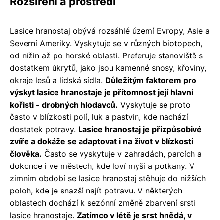
Rozšíření a prostředí
Lasice hranostaj obývá rozsáhlé území Evropy, Asie a
Severní Ameriky. Vyskytuje se v různých biotopech,
od nížin až po horské oblasti. Preferuje stanoviště s
dostatkem úkrytů, jako jsou kamenné snosy, křoviny,
okraje lesů a lidská sídla.
Důležitým faktorem pro
výskyt lasice hranostaje je přítomnost její hlavní
kořisti - drobných hlodavců.
Vyskytuje se proto
často v blízkosti polí, luk a pastvin, kde nachází
dostatek potravy.
Lasice hranostaj je přizpůsobivé
zvíře a dokáže se adaptovat i na život v blízkosti
člověka.
Často se vyskytuje v zahradách, parcích a
dokonce i ve městech, kde loví myši a potkany. V
zimním období se lasice hranostaj stěhuje do nižších
poloh, kde je snazší najít potravu. V některých
oblastech dochází k sezónní změně zbarvení srsti
lasice hranostaje.
Zatímco v létě je srst hnědá, v