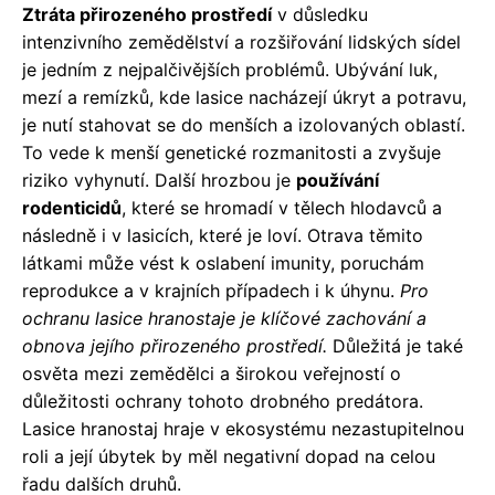
Ztráta přirozeného prostředí
v důsledku
intenzivního zemědělství a rozšiřování lidských sídel
je jedním z nejpalčivějších problémů. Ubývání luk,
mezí a remízků, kde lasice nacházejí úkryt a potravu,
je nutí stahovat se do menších a izolovaných oblastí.
To vede k menší genetické rozmanitosti a zvyšuje
riziko vyhynutí. Další hrozbou je
používání
rodenticidů
, které se hromadí v tělech hlodavců a
následně i v lasicích, které je loví. Otrava těmito
látkami může vést k oslabení imunity, poruchám
reprodukce a v krajních případech i k úhynu.
Pro
ochranu lasice hranostaje je klíčové zachování a
obnova jejího přirozeného prostředí.
Důležitá je také
osvěta mezi zemědělci a širokou veřejností o
důležitosti ochrany tohoto drobného predátora.
Lasice hranostaj hraje v ekosystému nezastupitelnou
roli a její úbytek by měl negativní dopad na celou
řadu dalších druhů.