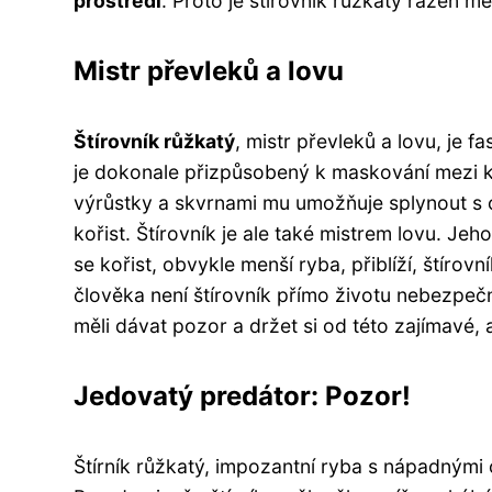
prostředí
. Proto je štírovník růžkatý řazen m
Mistr převleků a lovu
Štírovník růžkatý
, mistr převleků a lovu, je f
je dokonale přizpůsobený k maskování mezi k
výrůstky a skvrnami mu umožňuje splynout s ok
kořist. Štírovník je ale také mistrem lovu. Jeho
se kořist, obvykle menší ryba, přiblíží, štírov
člověka není štírovník přímo životu nebezpeč
měli dávat pozor a držet si od této zajímavé
Jedovatý predátor: Pozor!
Štírník růžkatý, impozantní ryba s nápadnými