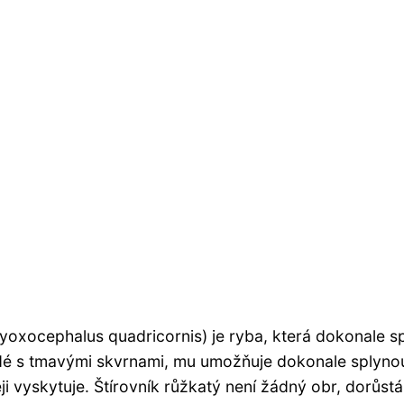
Myoxocephalus quadricornis) je ryba, která dokonale s
dé s tmavými skvrnami, mu umožňuje dokonale splynou
i vyskytuje. Štírovník růžkatý není žádný obr, dorůstá