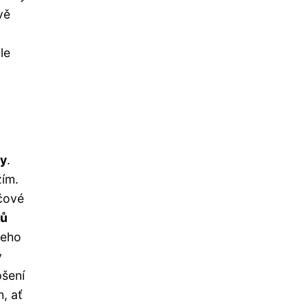
vě
le
hy
.
žím.
íčové
hů
Jeho
ý
pšení
, ať