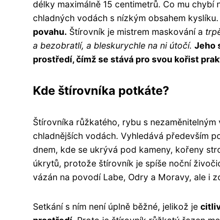
délky maximálně 15 centimetrů. Co mu chybí na
chladných vodách s nízkým obsahem kyslíku
povahu.
Štírovník je mistrem maskování a
trp
a bezobratlí, a bleskurychle na ni útočí.
Jeho s
prostředí, čímž se stává pro svou kořist pra
Kde štírovníka potkáte?
Štírovníka růžkatého, rybu s nezaměnitelným 
chladnějších vodách. Vyhledává především po
dnem, kde se ukrývá pod kameny, kořeny strom
úkrytů, protože štírovník je spíše noční živoč
vázán na povodí Labe, Odry a Moravy, ale i 
Setkání s ním není úplně běžné, jelikož je
citl