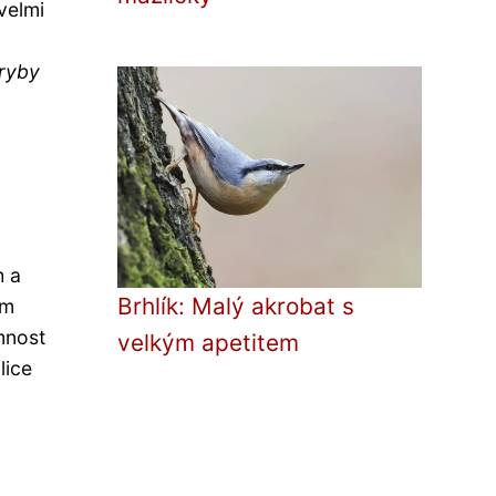
velmi
 ryby
h a
Brhlík: Malý akrobat s
ým
mnost
velkým apetitem
lice