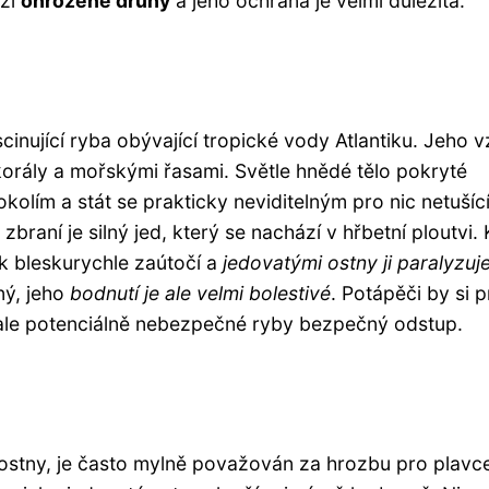
ezi
ohrožené druhy
a jeho ochrana je velmi důležitá.
ascinující ryba obývající tropické vody Atlantiku. Jeho 
orály a mořskými řasami. Světle hnědé tělo pokryté
olím a stát se prakticky neviditelným pro nic netušíc
 zbraní je silný jed, který se nachází v hřbetní ploutvi.
ník bleskurychle zaútočí a
jedovatými ostny ji paralyzuj
ný, jeho
bodnutí je ale velmi bolestivé
. Potápěči by si 
, ale potenciálně nebezpečné ryby bezpečný odstup.
 ostny, je často mylně považován za hrozbu pro plavc