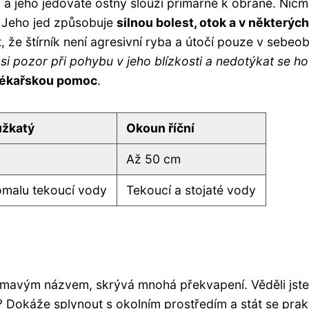
á a jeho jedovaté ostny slouží primárně k obraně. Nic
. Jeho jed způsobuje
silnou bolest, otok a v některých
t, že štírník není agresivní ryba a útočí pouze v sebeo
 si pozor při pohybu v jeho blízkosti a nedotýkat se ho
 lékařskou pomoc
.
ůžkatý
Okoun říční
Až 50 cm
omalu tekoucí vody
Tekoucí a stojaté vody
ajímavým názvem, skrývá mnohá překvapení. Věděli jste
? Dokáže splynout s okolním prostředím a stát se prak