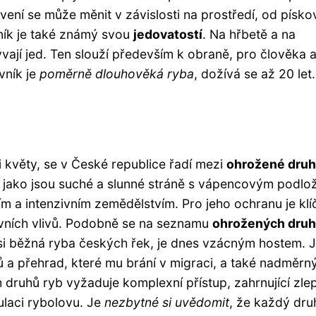
rvení se může měnit v závislosti na prostředí, od písko
ník je také známý svou
jedovatostí
. Na hřbetě a na
vají jed. Ten slouží především k obraně, pro člověka a
ovník je
poměrně dlouhověká ryba
, dožívá se až 20 let.
i květy, se v České republice řadí mezi
ohrožené dru
 jako jsou suché a slunné stráně s vápencovým podlo
ím a intenzivním zemědělstvím. Pro jeho ochranu je kl
tivních vlivů. Podobně se na seznamu
ohrožených dru
dysi běžná ryba českých řek, je dnes vzácným hostem. 
ů a přehrad, které mu brání v migraci, a také nadměrn
 druhů ryb vyžaduje komplexní přístup, zahrnující zle
ulaci rybolovu. Je
nezbytné si uvědomit
, že každý druh