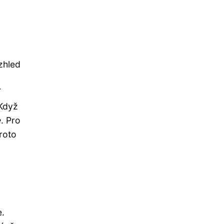
vzhled
í
 Když
e
. Pro
proto
e.