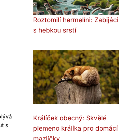
Roztomilí hermelíni: Zabijáci
s hebkou srstí
plývá
Králíček obecný: Skvělé
t s
plemeno králíka pro domácí
mazlíčky