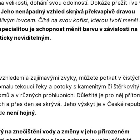
 velikosti, dohání svou odolností. Dokáže přežít i ve 
.
Jeho nenápadný vzhled skrývá překvapivě dravou
ělivým lovcem
.
Číhá na svou kořist, kterou tvoří menší
pecialitou je schopnost měnit barvu v závislosti na
kticky neviditelným.
vzhledem a zajímavými zvyky, můžete potkat v čistýc
malu tekoucí řeky a potoky s kamenitým či štěrkovit
ů a v různých prohlubních. Důležitá je pro něj příto
ich a přes den se skrývá. Jeho výskyt je v České repub
zde
není hojný.
ivý na znečištění vody a změny v jeho přirozeném