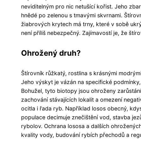
neviditelným pro nic netušící kořist. Jeho zba
hnědé po zelenou s tmavými skvrnami. Štírov
žiabrových krytech má trny, které v sobě ukrý
není příliš nebezpečný. Zajímavostí je, že štír
Ohrožený druh?
Štírovník růžkatý, rostlina s krásnými modrým
Jeho výskyt je vázán na specifické podmínky,
Bohužel, tyto biotopy jsou ohroženy zarůstán
zachování stávajících lokalit a omezení nega
ocitla i řada ryb. Například losos obecný, k
populace decimuje znečištění vod, stavba jez
rybolov. Ochrana lososa a dalších ohrožených
kvality vody, budování rybích přechodů a reg