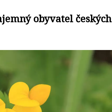
Tajemný obyvatel českých