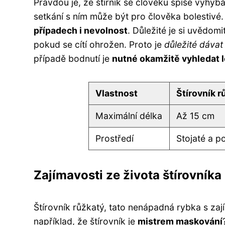
Pravdou je, že štírník se člověku spíše vyhýb
setkání s ním může být pro člověka bolestivé
případech i nevolnost
. Důležité je si uvědomi
pokud se cítí ohrožen. Proto je
důležité dávat
případě bodnutí je
nutné okamžitě vyhledat
Vlastnost
Štírovník r
Maximální délka
Až 15 cm
Prostředí
Stojaté a p
Zajímavosti ze života štírovníka
Štírovník růžkatý, tato nenápadná rybka s ​​z
například, že štírovník je
mistrem maskování