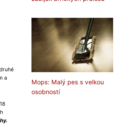
 druhé
m a
Mops: Malý pes s velkou
osobností
 18
ch
hy.