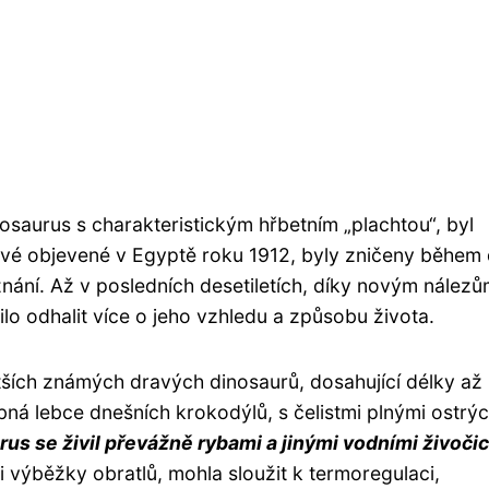
saurus s charakteristickým hřbetním „plachtou“, byl
rvé objevené v Egyptě roku 1912, byly zničeny během
znání. Až v posledních desetiletích, díky novým nálezů
odhalit více o jeho vzhledu a způsobu života.
tších známých dravých dinosaurů, dosahující délky až
bná lebce dnešních krokodýlů, s čelistmi plnými ostrý
us se živil převážně rybami a jinými vodními živočic
 výběžky obratlů, mohla sloužit k termoregulaci,