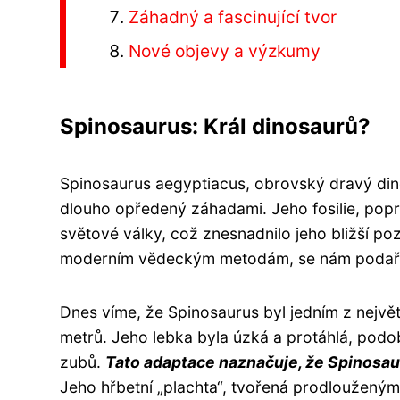
Záhadný a fascinující tvor
Nové objevy a výzkumy
Spinosaurus: Král dinosaurů?
Spinosaurus aegyptiacus, obrovský dravý dino
dlouho opředený záhadami. Jeho fosilie, pop
světové války, což znesnadnilo jeho bližší po
moderním vědeckým metodám, se nám podařilo 
Dnes víme, že Spinosaurus byl jedním z nejvě
metrů. Jeho lebka byla úzká a protáhlá, podo
zubů.
Tato adaptace naznačuje, že Spinosaur
Jeho hřbetní „plachta“, tvořená prodlouženými