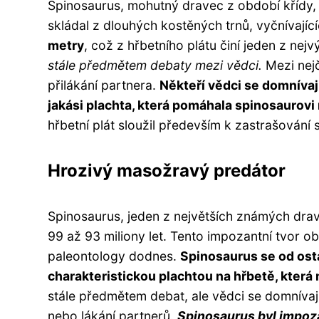
Spinosaurus, mohutný dravec z období křídy,
skládal z dlouhých kostěných trnů, vyčnívající
metry
, což z hřbetního plátu činí jeden z nej
stále předmětem debaty mezi vědci.
Mezi nejč
přilákání partnera.
Někteří vědci se domnívají
jakási plachta, která pomáhala spinosaurovi
hřbetní plát sloužil především k zastrašování
Hrozivý masožravý predátor
Spinosaurus, jeden z největších známých drav
99 až 93 miliony let. Tento impozantní tvor o
paleontology dodnes.
Spinosaurus se od osta
charakteristickou plachtou na hřbetě, která
stále předmětem debat, ale vědci se domnívají
nebo lákání partnerů.
Spinosaurus byl impoz