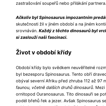
zastrašování soupeřů nebo přilákání partnera
Ačkoliv byl Spinosaurus impozantním predátor
skutečnosti žil v jiném období a na jiném kon
srovnáván.
Každý z těchto dinosaurů byl v
si zaslouží naši fascinaci.
Život v období křídy
Období křídy bylo svědkem neuvěřitelné rozman
byl bezesporu Spinosaurus. Tento obří drave
obýval severní Afriku před zhruba 112 až 97 mi
faunou, včetně dalších druhů dinosaurů.
Mezi n
ornitopod Ouranosaurus. Tito dinosauři se potu
podél břehů řek a jezer. Avšak Spinosaurus se 