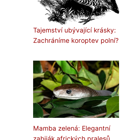
Tajemství ubývající krásky:
Zachráníme koroptev polní?
Mamba zelená: Elegantní
zabiják afrických pralesů