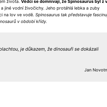
em života.
Vědci se domnívají, že Spinosaurus byl z 
y a jiné vodní živočichy. Jeho protáhlá lebka a zuby
ci na lov ve vodě.
Spinosaurus tak představuje fascinuj
inosaurů v období křídy.
plachtou, je důkazem, že dinosauři se dokázali
Jan Novot