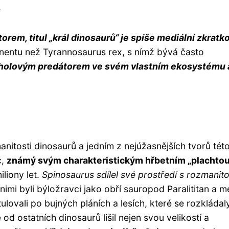
.
em, titul „král dinosaurů“ je spíše mediální zkratk
tinentu než Tyrannosaurus rex, s nímž bývá často
rcholovým predátorem ve svém vlastním ekosystému 
itosti dinosaurů a jedním z nejúžasnějších tvorů tét
c,
známý svým charakteristickým hřbetním „plachtou
liony let.
Spinosaurus sdílel své prostředí s rozmanit
imi byli býložravci jako obří sauropod Paralititan a m
lovali po bujných pláních a lesích, které se rozkládal
od ostatních dinosaurů lišil nejen svou velikostí a