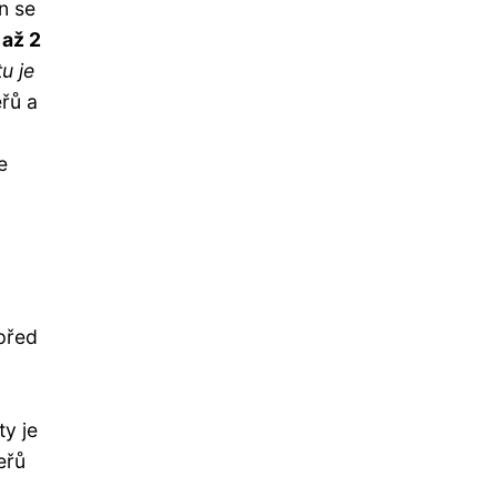
n se
 až 2
u je
eřů a
e
před
y je
eřů