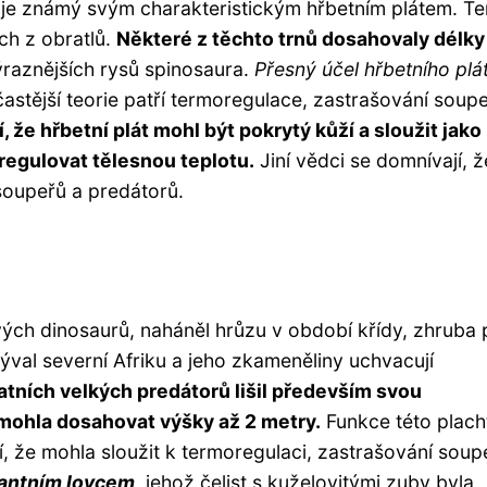
 je známý svým charakteristickým hřbetním plátem. Te
ch z obratlů.
Některé z těchto trnů dosahovaly délky
výraznějších rysů spinosaura.
Přesný účel hřbetního plát
astější teorie patří termoregulace, zastrašování soup
, že hřbetní plát mohl být pokrytý kůží a sloužit jako
 regulovat tělesnou teplotu.
Jiní vědci se domnívají, ž
 soupeřů a predátorů.
ých dinosaurů, naháněl hrůzu v období křídy, zhruba 
býval severní Afriku a jeho zkameněliny uchvacují
tních velkých predátorů lišil především svou
 mohla dosahovat výšky až 2 metry.
Funkce této placht
, že mohla sloužit k termoregulaci, zastrašování soup
antním lovcem,
jehož čelist s kuželovitými zuby byla