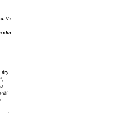
ou.
Ve
a oba
o éry
“
,
ou
enší
y