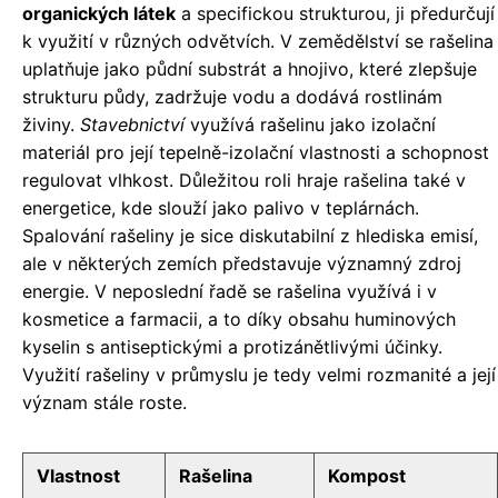
organických látek
a specifickou strukturou, ji předurčují
k využití v různých odvětvích. V zemědělství se rašelina
uplatňuje jako půdní substrát a hnojivo, které zlepšuje
strukturu půdy, zadržuje vodu a dodává rostlinám
živiny.
Stavebnictví
využívá rašelinu jako izolační
materiál pro její tepelně-izolační vlastnosti a schopnost
regulovat vlhkost. Důležitou roli hraje rašelina také v
energetice, kde slouží jako palivo v teplárnách.
Spalování rašeliny je sice diskutabilní z hlediska emisí,
ale v některých zemích představuje významný zdroj
energie. V neposlední řadě se rašelina využívá i v
kosmetice a farmacii, a to díky obsahu huminových
kyselin s antiseptickými a protizánětlivými účinky.
Využití rašeliny v průmyslu je tedy velmi rozmanité a její
význam stále roste.
Vlastnost
Rašelina
Kompost