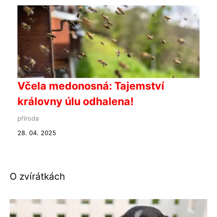
Včela medonosná: Tajemství
královny úlu odhalena!
příroda
28. 04. 2025
O zvírátkách