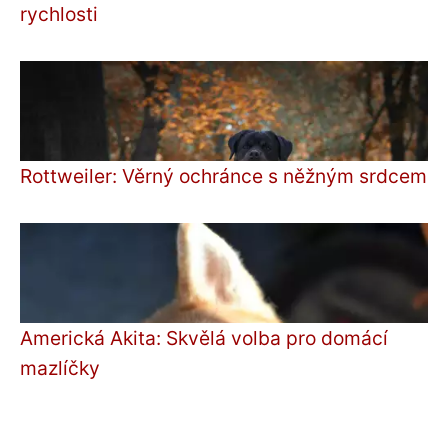
rychlosti
Rottweiler: Věrný ochránce s něžným srdcem
Americká Akita: Skvělá volba pro domácí
mazlíčky