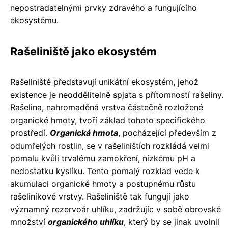
nepostradatelnými prvky zdravého a fungujícího
ekosystému.
Rašeliniště jako ekosystém
Rašeliniště představují unikátní ekosystém, jehož
existence je neoddělitelně spjata s přítomností rašeliny.
Rašelina, nahromaděná vrstva částečně rozložené
organické hmoty, tvoří základ tohoto specifického
prostředí.
Organická hmota
, pocházející především z
odumřelých rostlin, se v rašeliništích rozkládá velmi
pomalu kvůli trvalému zamokření, nízkému pH a
nedostatku kyslíku. Tento pomalý rozklad vede k
akumulaci organické hmoty a postupnému růstu
rašeliníkové vrstvy. Rašeliniště tak fungují jako
významný rezervoár uhlíku, zadržujíc v sobě obrovské
množství
organického uhlíku
, který by se jinak uvolnil