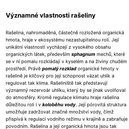
Významné vlastnosti rašeliny
Rašelina, nahromaděná, částečně rozložená organická
hmota, hraje v ekosystému nezastupitelnou roli. Její
unikátní vlastnosti vycházejí z vysokého obsahu
organických látek, především
sphagnum
mechů, které
se v ní pomalu rozkládají v kyselém a na živiny chudém
prostředí. Právě
pomalý rozklad
organické hmoty v
rašelině je klíčový pro její schopnost vázat uhlík a
regulovat tak klima. Rašeliniště tak představují
významný rezervoár uhlíku, který by se jinak uvolňoval
do atmosféry. Kromě regulace klimatu hraje rašelina
důležitou roli i v
koloběhu vody
. Její pórovitá struktura
umožňuje zadržovat značné množství vody, čímž
přispívá k regulaci vodního režimu v krajině a zabraňuje
povodním. Rašelina a její organická hmota jsou tak