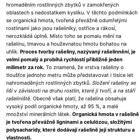
hromaděním rostlinných zbytků v zamokřených
oblastech s nedostatkem kyslíku. V těchto podmínkách
se organická hmota, tvořená převážně odumřelými
rostlinami jako jsou rašeliníky, ostřice a rákosí,
nerozkládá úplně. Místo toho se pomalu mění na
rašelinu, tmavou a houževnatou hmotu bohatou na
uhlík.
Proces tvorby rašeliny, nazývaný rašelinnění, je
velmi pomalý a probíhá rychlostí přibližně jeden
milimetr za rok.
To znamená, že vrstva rašeliny o
tloušťce jednoho metru může představovat i tisíce let
nahromaděných rostlinných zbytků.
Složení rašeliny se
liší v závislosti na druhu rostlin, které ji tvoří, a na stáří
rašeliniště.
Obecně však platí, že rašelina obsahuje
vysoký podíl organické hmoty, až 95 %, a malé
množství minerálních látek.
Organická hmota v rašelině
je tvořena převážně ligninami a celulózou, složitými
polysacharidy, které dodávají rašelině její strukturu a
vlastnosti.