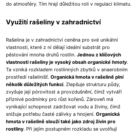
do atmosféry. Tím hrají důležitou roli v regulaci klimatu.
Využití rašeliny v zahradnictví
Rašelina je v zahradnictví ceněna pro své unikátní
vlastnosti, které z ní dělají ideální substrát pro
pěstování mnoha druhů rostlin.
Jednou z klíčových
vlastností rašeliny je vysoký obsah
organické hmoty
.
Ta vzniká rozkladem rostlinných zbytků v anaerobním
prostředí rašelinišť.
Organická hmota v rašelině plní
několik důležitých funkcí
. Zlepšuje strukturu půdy,
zvyšuje její pórovitost a provzdušnění, čímž vytváří
příznivé podmínky pro růst kořenů. Zároveň má
vynikající schopnost zadržovat vodu a živiny, čímž
snižuje potřebu časté zálivky a hnojení.
Organická
hmota v rašelině slouží také jako zdroj živin pro
rostliny
. Při jejím postupném rozkladu se uvolňují