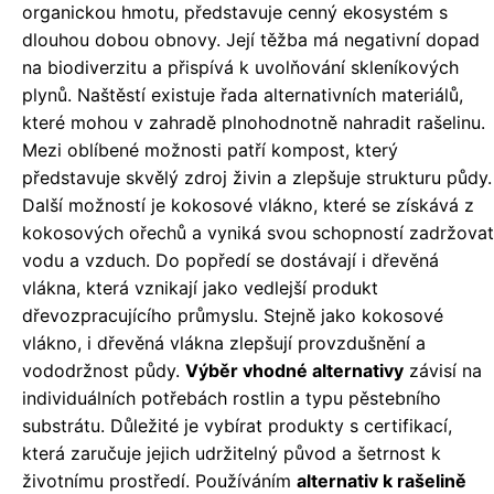
organickou hmotu, představuje cenný ekosystém s
dlouhou dobou obnovy. Její těžba má negativní dopad
na biodiverzitu a přispívá k uvolňování skleníkových
plynů. Naštěstí existuje řada alternativních materiálů,
které mohou v zahradě plnohodnotně nahradit rašelinu.
Mezi oblíbené možnosti patří kompost, který
představuje skvělý zdroj živin a zlepšuje strukturu půdy.
Další možností je kokosové vlákno, které se získává z
kokosových ořechů a vyniká svou schopností zadržovat
vodu a vzduch. Do popředí se dostávají i dřevěná
vlákna, která vznikají jako vedlejší produkt
dřevozpracujícího průmyslu. Stejně jako kokosové
vlákno, i dřevěná vlákna zlepšují provzdušnění a
vododržnost půdy.
Výběr vhodné alternativy
závisí na
individuálních potřebách rostlin a typu pěstebního
substrátu. Důležité je vybírat produkty s certifikací,
která zaručuje jejich udržitelný původ a šetrnost k
životnímu prostředí. Používáním
alternativ k rašelině