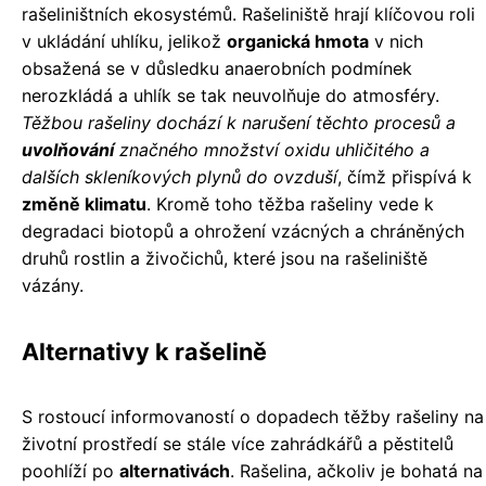
rašeliništních ekosystémů. Rašeliniště hrají klíčovou roli
v ukládání uhlíku, jelikož
organická hmota
v nich
obsažená se v důsledku anaerobních podmínek
nerozkládá a uhlík se tak neuvolňuje do atmosféry.
Těžbou rašeliny dochází k narušení těchto procesů a
uvolňování
značného množství oxidu uhličitého a
dalších skleníkových plynů do ovzduší
, čímž přispívá k
změně klimatu
. Kromě toho těžba rašeliny vede k
degradaci biotopů a ohrožení vzácných a chráněných
druhů rostlin a živočichů, které jsou na rašeliniště
vázány.
Alternativy k rašelině
S rostoucí informovaností o dopadech těžby rašeliny na
životní prostředí se stále více zahrádkářů a pěstitelů
poohlíží po
alternativách
. Rašelina, ačkoliv je bohatá na