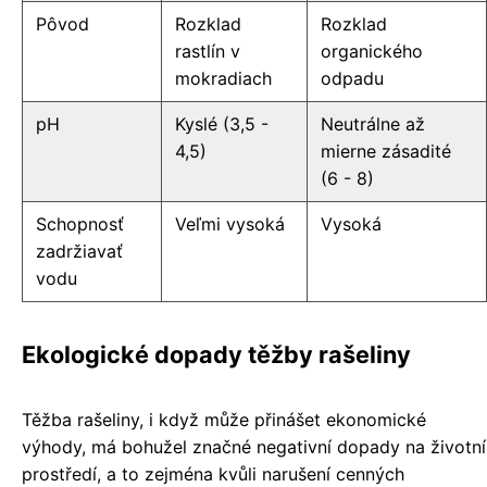
Pôvod
Rozklad
Rozklad
rastlín v
organického
mokradiach
odpadu
pH
Kyslé (3,5 -
Neutrálne až
4,5)
mierne zásadité
(6 - 8)
Schopnosť
Veľmi vysoká
Vysoká
zadržiavať
vodu
Ekologické dopady těžby rašeliny
Těžba rašeliny, i když může přinášet ekonomické
výhody, má bohužel značné negativní dopady na životní
prostředí, a to zejména kvůli narušení cenných