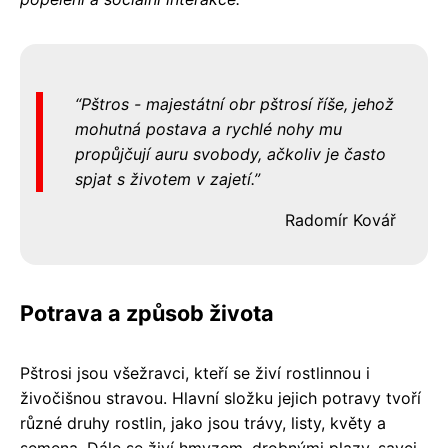
Pštros - majestátní obr pštrosí říše, jehož
mohutná postava a rychlé nohy mu
propůjčují auru svobody, ačkoliv je často
spjat s životem v zajetí.
Radomír Kovář
Potrava a způsob života
Pštrosi jsou všežravci, kteří se živí rostlinnou i
živočišnou stravou. Hlavní složku jejich potravy tvoří
různé druhy rostlin, jako jsou trávy, listy, květy a
semena. Dále se živí hmyzem, drobnými plazy, savci