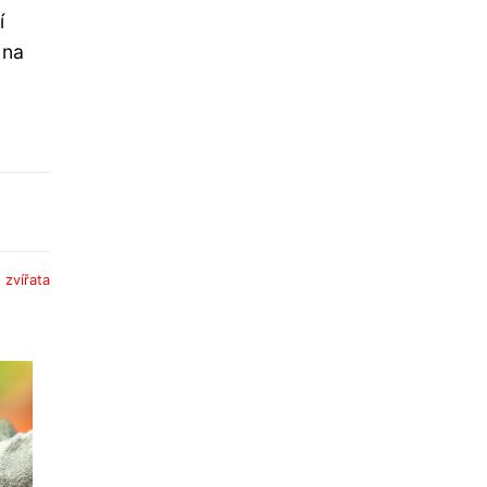
í
 na
:
zvířata