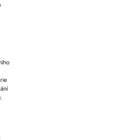
e
ního
rie
ání
.
o