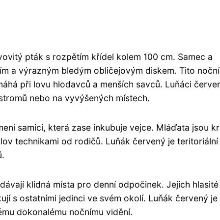
ovovitý pták s rozpětím křídel kolem 100 cm. Samec a
řím a výrazným bledým obličejovým diskem. Tito noční
pomáhá při lovu hlodavců a menších savců. Luňáci červen
 stromů nebo na vyvýšených místech.
ní samici, která zase inkubuje vejce. Mláďata jsou 
lov technikami od rodičů. Luňák červený je teritoriální
ů.
ávají klidná místa pro denní odpočinek. Jejich hlasité
jí s ostatními jedinci ve svém okolí. Luňák červený je
svému dokonalému nočnímu vidění.