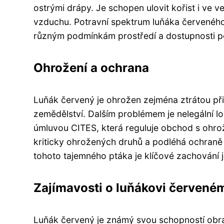
ostrými drápy. Je schopen ulovit kořist i ve v
vzduchu. Potravní spektrum luňáka červeného
různým podmínkám prostředí a dostupnosti p
Ohrožení a ochrana
Luňák červený je ohrožen zejména ztrátou při
zemědělství. Dalším problémem je nelegální lo
úmluvou CITES, která reguluje obchod s ohro
kriticky ohrožených druhů a podléhá ochraně 
tohoto tajemného ptáka je klíčové zachování j
Zajímavosti o luňákovi červené
Luňák červený je známý svou schopností obrace