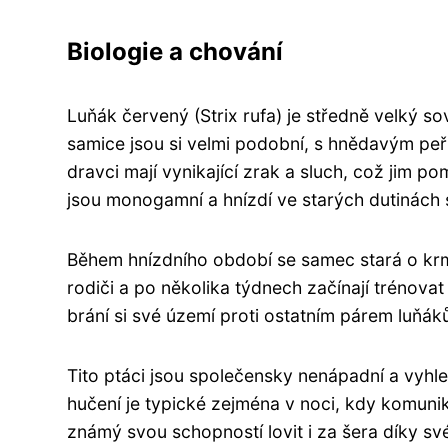
Biologie a chování
Luňák červený (Strix rufa) je středně velký s
samice jsou si velmi podobní, s hnědavým pe
dravci mají vynikající zrak a sluch, což jim 
jsou monogamní a hnízdí ve starých dutinách
Během hnízdního období se samec stará o krme
rodiči a po několika týdnech začínají trénovat 
brání si své území proti ostatním párem luňák
Tito ptáci jsou společensky nenápadní a vyhled
hučení je typické zejména v noci, kdy komuniku
známý svou schopností lovit i za šera díky 