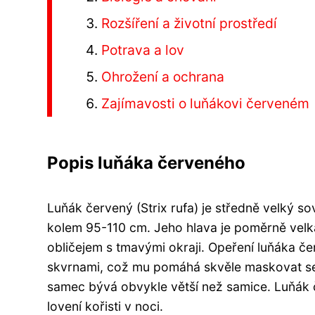
Rozšíření a životní prostředí
Potrava a lov
Ohrožení a ochrana
Zajímavosti o luňákovi červeném
Popis luňáka červeného
Luňák červený (Strix rufa) je středně velký so
kolem 95-110 cm. Jeho hlava je poměrně velk
obličejem s tmavými okraji. Opeření luňáka č
skvrnami, což mu pomáhá skvěle maskovat se 
samec bývá obvykle větší než samice. Luňák 
lovení kořisti v noci.