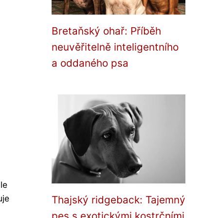
Bretaňský ohař: Příběh
neuvěřitelně inteligentního
a oddaného psa
le
uje
Thajský ridgeback: Tajemný
pes s exotickými kostrčními