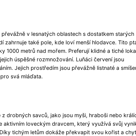
, převážně v lesnatých oblastech s dostatkem starých
í zahrnuje také pole, kde loví menší hlodavce. Tito pt
ky 1000 metrů nad mořem. Preferují klidné a tiché lokal
o jejich úspěšné rozmnožování. Luňáci červení jsou
voláním. Jejich prostředím jsou převážně listnaté a smíš
 pro svá mláďata.
z drobných savců, jako jsou myši, hraboši nebo králíc
je aktivním loveckým dravcem, který využívá svůj vynik
íky tichým letům dokáže překvapit svou kořist a chytit