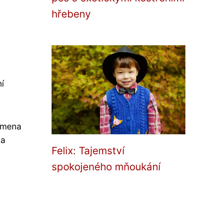
hřebeny
í
krmena
 a
Felix: Tajemství
spokojeného mňoukání