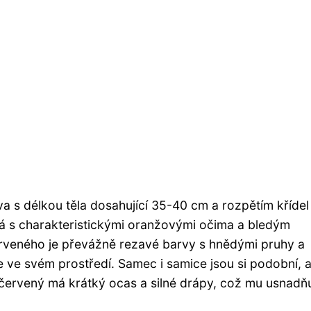
va s délkou těla dosahující 35-40 cm a rozpětím křídel
á s charakteristickými oranžovými očima a bledým
erveného je převážně rezavé barvy s hnědými pruhy a
ve svém prostředí. Samec i samice jsou si podobní, a
červený má krátký ocas a silné drápy, což mu usnadň