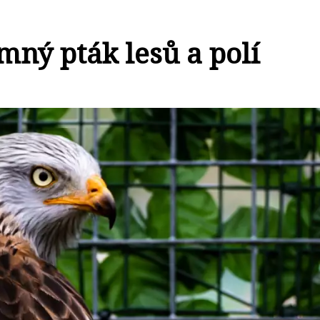
mný pták lesů a polí