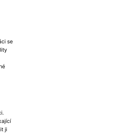
áci se
ity
ené
i.
ající
 ji