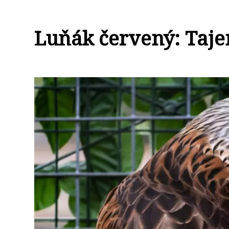
Luňák červený: Taje