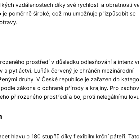
elkých vzdálenostech díky své rychlosti a obratnosti v
 je poměrně široké, což mu umožňuje přizpůsobit se
otravy.
rozeného prostředí v důsledku odlesňování a intenziv
v a pytláctví. Luňák červený je chráněn mezinárodní
ženými druhy. V České republice je zařazen do katego
podle zákona o ochraně přírody a krajiny. Pro zachov
eho přirozeného prostředí a boj proti nelegálnímu lovu
m
t hlavu o 180 stupňů díky flexibilní krční páteři. Tat