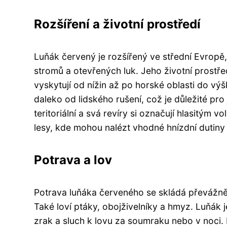
Rozšíření a životní prostředí
Luňák červený je rozšířený ve střední Evropě
stromů a otevřených luk. Jeho životní prostřed
vyskytují od nížin až po horské oblasti do výš
daleko od lidského rušení, což je důležité pr
teritoriální a svá revíry si označují hlasitým 
lesy, kde mohou nalézt vhodné hnízdní dutiny
Potrava a lov
Potrava luňáka červeného se skládá převážně 
Také loví ptáky, obojživelníky a hmyz. Luňák 
zrak a sluch k lovu za soumraku nebo v noci. D