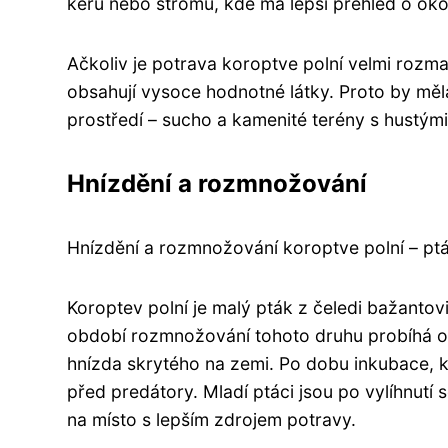
keřů nebo stromů, kde má lepší přehled o oko
Ačkoliv je potrava koroptve polní velmi rozman
obsahují vysoce hodnotné látky. Proto by měl
prostředí – sucho a kamenité terény s hustými
Hnízdění a rozmnožování
Hnízdění a rozmnožování koroptve polní – pt
Koroptev polní je malý pták z čeledi bažantovi
období rozmnožování tohoto druhu probíhá o
hnízda skrytého na zemi. Po dobu inkubace, kt
před predátory. Mladí ptáci jsou po vylíhnutí
na místo s lepším zdrojem potravy.