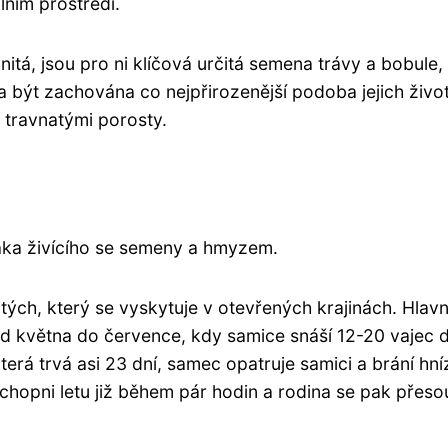
lním prostředí.
itá, jsou pro ni klíčová určitá semena trávy a bobule,
a být zachována co nejpřirozenější podoba jejich živo
 travnatými porosty.
áka živícího se semeny a hmyzem.
tých, který se vyskytuje v otevřených krajinách. Hlavn
d května do července, kdy samice snáší 12-20 vajec 
erá trvá asi 23 dní, samec opatruje samici a brání hn
 schopni letu již během pár hodin a rodina se pak přes