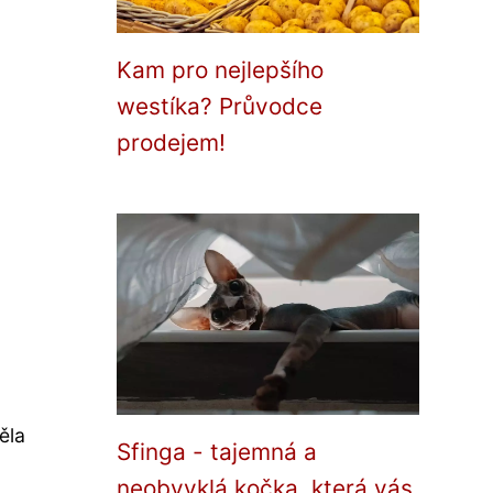
Kam pro nejlepšího
westíka? Průvodce
prodejem!
ěla
Sfinga - tajemná a
neobvyklá kočka, která vás