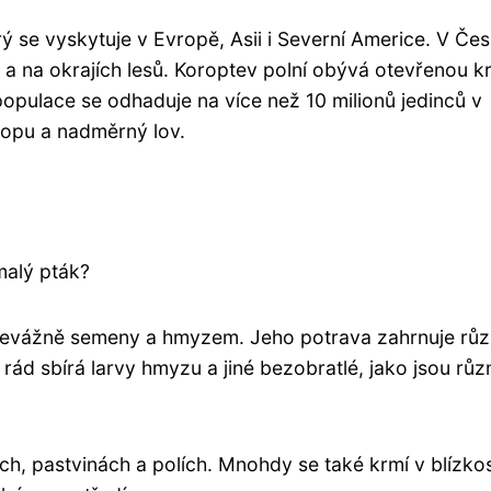
rý se vyskytuje v Evropě, Asii i Severní Americe. V Če
 a na okrajích lesů. Koroptev polní obývá otevřenou kr
 populace se odhaduje na více než 10 milionů jedinců v
otopu a nadměrný lov.
malý pták?
 převážně semeny a hmyzem. Jeho potrava zahrnuje rů
rád sbírá larvy hmyzu a jiné bezobratlé, jako jsou růz
h, pastvinách a polích. Mnohdy se také krmí v blízkos