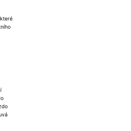
 které
tního
í
do
ízdo
ouvá