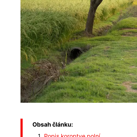
Obsah článku:
Popis koroptve polní