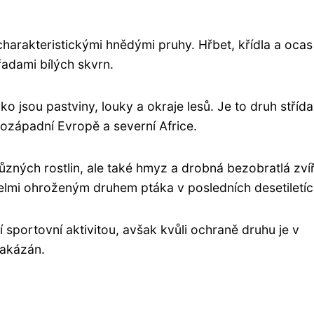
harakteristickými hnědými pruhy. Hřbet, křídla a ocas
řadami bílých skvrn.
ko jsou pastviny, louky a okraje lesů. Je to druh stříd
ihozápadní Evropě a severní Africe.
zných rostlin, ale také hmyz a drobná bezobratlá zvíř
velmi ohroženým druhem ptáka v posledních desetiletíc
 sportovní aktivitou, avšak kvůli ochraně druhu je v
akázán.