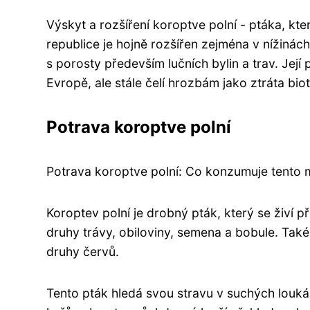
Výskyt a rozšíření koroptve polní - ptáka, kte
republice je hojně rozšířen zejména v nížinách
s porosty především lučních bylin a trav. Její
Evropě, ale stále čelí hrozbám jako ztráta bi
Potrava koroptve polní
Potrava koroptve polní: Co konzumuje tento 
Koroptev polní je drobný pták, který se živí
druhy trávy, obiloviny, semena a bobule. Také 
druhy červů.
Tento pták hledá svou stravu v suchých loukác