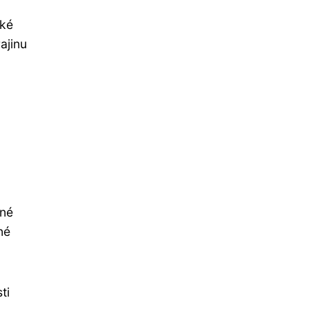
ské
ajinu
zné
né
ti