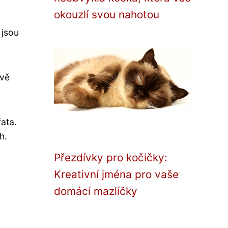
okouzlí svou nahotou
 jsou
avě
ata.
h.
Přezdívky pro kočičky:
Kreativní jména pro vaše
domácí mazlíčky