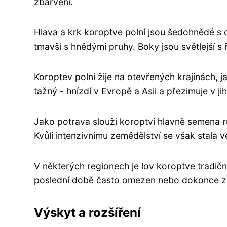
zbarvení.
Hlava a krk koroptve polní jsou šedohnědé s c
tmavší s hnědými pruhy. Boky jsou světlejší s 
Koroptev polní žije na otevřených krajinách, ja
tažný - hnízdí v Evropě a Asii a přezimuje v j
Jako potrava slouží koroptvi hlavně semena rů
Kvůli intenzivnímu zemědělství se však stala 
V některých regionech je lov koroptve tradiční
poslední době často omezen nebo dokonce z
Výskyt a rozšíření